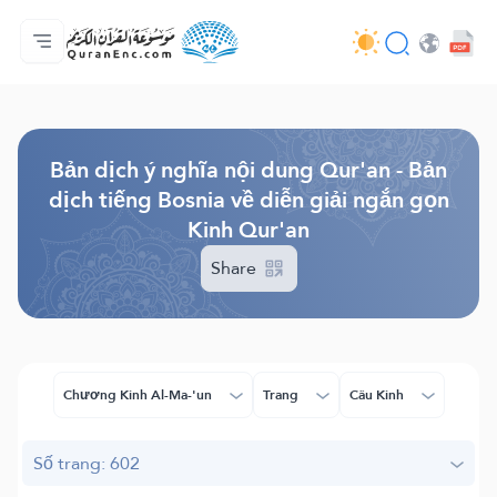
Trang chủ
Mục lục các bản dịch
Audio
Các dịch vụ của nhà phát triển - API
Về dự án
Liên hệ với chúng tôi
Ngôn ngữ
Browse Old Version
Bản dịch ý nghĩa nội dung Qur'an - Bản
dịch tiếng Bosnia về diễn giải ngắn gọn
Kinh Qur'an
Share
Chương Kinh Al-Ma-'un
Trang
Câu Kinh
Số trang: 602