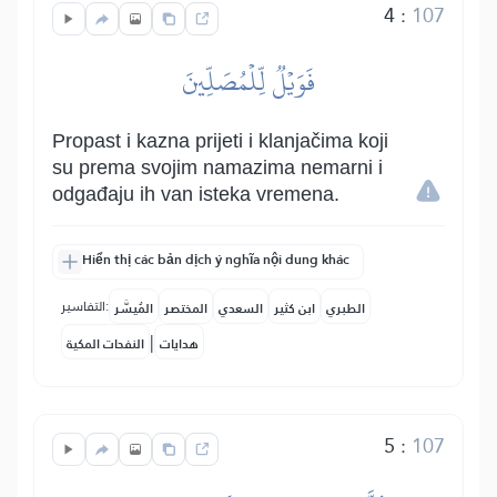
4
:
107
فَوَيۡلٞ لِّلۡمُصَلِّينَ
Propast i kazna prijeti i klanjačima koji
su prema svojim namazima nemarni i
odgađaju ih van isteka vremena.
Hiển thị các bản dịch ý nghĩa nội dung khác
التفاسير:
الطبري
ابن كثير
السعدي
المختصر
المُيسَّر
|
هدايات
النفحات المكية
5
:
107