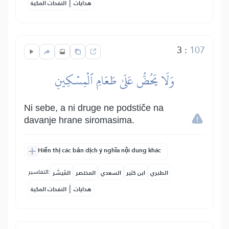
|
هدايات
النفحات المكية
3
:
107
وَلَا يَحُضُّ عَلَىٰ طَعَامِ ٱلۡمِسۡكِينِ
Ni sebe, a ni druge ne podstiče na
davanje hrane siromasima.
Hiển thị các bản dịch ý nghĩa nội dung khác
التفاسير:
الطبري
ابن كثير
السعدي
المختصر
المُيسَّر
|
هدايات
النفحات المكية