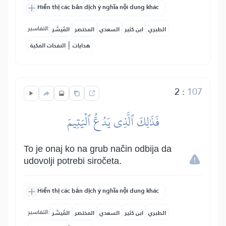
Hiển thị các bản dịch ý nghĩa nội dung khác
التفاسير:
الطبري
ابن كثير
السعدي
المختصر
المُيسَّر
|
هدايات
النفحات المكية
2
:
107
فَذَٰلِكَ ٱلَّذِي يَدُعُّ ٱلۡيَتِيمَ
To je onaj ko na grub način odbija da
udovolji potrebi siročeta.
Hiển thị các bản dịch ý nghĩa nội dung khác
التفاسير:
الطبري
ابن كثير
السعدي
المختصر
المُيسَّر