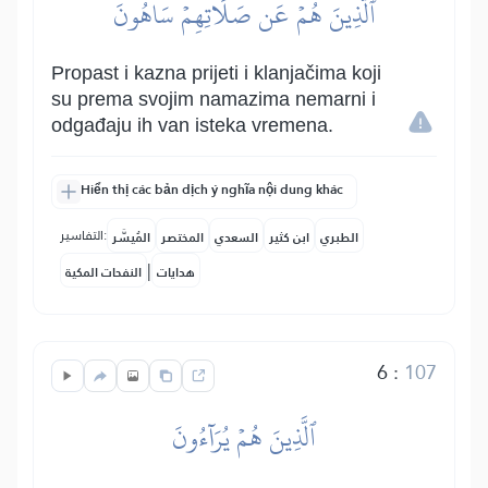
ٱلَّذِينَ هُمۡ عَن صَلَاتِهِمۡ سَاهُونَ
Propast i kazna prijeti i klanjačima koji
su prema svojim namazima nemarni i
odgađaju ih van isteka vremena.
Hiển thị các bản dịch ý nghĩa nội dung khác
التفاسير:
الطبري
ابن كثير
السعدي
المختصر
المُيسَّر
|
هدايات
النفحات المكية
6
:
107
ٱلَّذِينَ هُمۡ يُرَآءُونَ