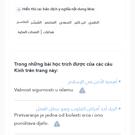
Hiển thị các bản dịch ý nghĩa nội dung khác
التفاسير:
الطبري
ابن كثير
السعدي
المختصر
المُيسَّر
|
هدايات
النفحات المكية
Trong những bài học trích được của các câu
Kinh trên trang này:
• أهمية الأمن في الإسلام.
Važnost sigurnosti u islamu.
• الرياء أحد أمراض القلوب، وهو يبطل العمل.
Pretvaranje je jedna od bolesti srca i ono
poništava djelo.