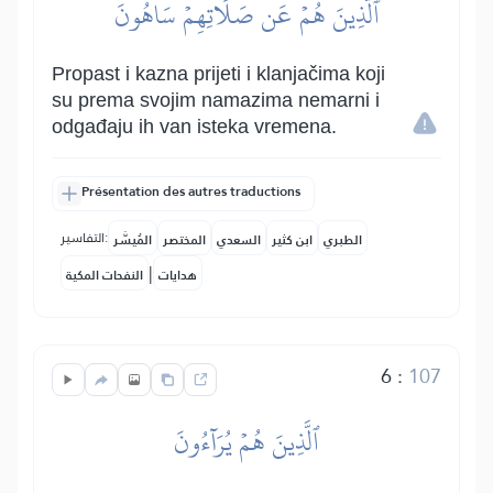
ٱلَّذِينَ هُمۡ عَن صَلَاتِهِمۡ سَاهُونَ
Propast i kazna prijeti i klanjačima koji
su prema svojim namazima nemarni i
odgađaju ih van isteka vremena.
Présentation des autres traductions
التفاسير:
الطبري
ابن كثير
السعدي
المختصر
المُيسَّر
|
هدايات
النفحات المكية
6
:
107
ٱلَّذِينَ هُمۡ يُرَآءُونَ