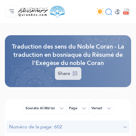
Accueil
Index des traductions
Audio
Services des développeurs du site - API
Autour du projet
Nous contacter
Langue
Browse Old Version
Traduction des sens du Noble Coran - La
traduction en bosniaque du Résumé de
l'Exégèse du noble Coran
Share
Sourate Al Mâ'ûn
Page
Verset
Numéro de la page: 602