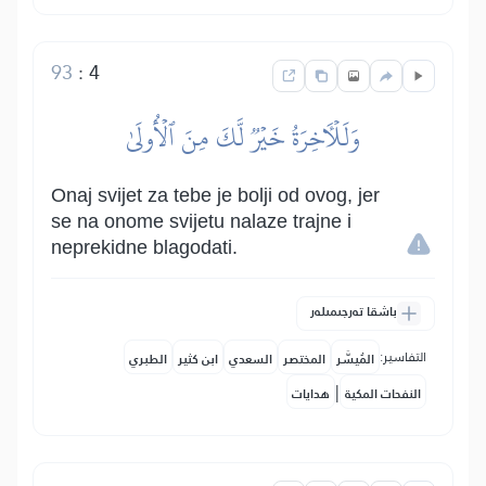
93
:
4
وَلَلۡأٓخِرَةُ خَيۡرٞ لَّكَ مِنَ ٱلۡأُولَىٰ
Onaj svijet za tebe je bolji od ovog, jer
se na onome svijetu nalaze trajne i
neprekidne blagodati.
باشقا تەرجىمىلەر
التفاسير:
المُيسَّر
المختصر
السعدي
ابن كثير
الطبري
|
النفحات المكية
هدايات