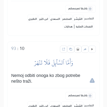
باشقا تەرجىمىلەر
التفاسير:
المُيسَّر
المختصر
السعدي
ابن كثير
الطبري
|
النفحات المكية
هدايات
93
:
10
وَأَمَّا ٱلسَّآئِلَ فَلَا تَنۡهَرۡ
Nemoj odbiti onoga ko zbog potrebe
nešto traži.
باشقا تەرجىمىلەر
التفاسير:
المُيسَّر
المختصر
السعدي
ابن كثير
الطبري