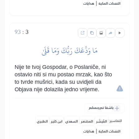
|
النفحات المكية
هدايات
93
:
3
مَا وَدَّعَكَ رَبُّكَ وَمَا قَلَىٰ
Nije te tvoj Gospodar, o Poslaniče, ni
ostavio niti si mu postao mrzak, kao što
to tvrde mušrici, kada su uvidjeli da
Objava nije dolazila jedno vrijeme.
باشقا تەرجىمىلەر
التفاسير:
المُيسَّر
المختصر
السعدي
ابن كثير
الطبري
|
النفحات المكية
هدايات