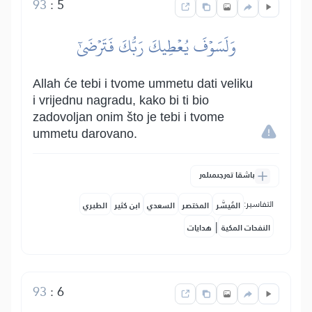
93
:
5
وَلَسَوۡفَ يُعۡطِيكَ رَبُّكَ فَتَرۡضَىٰٓ
Allah će tebi i tvome ummetu dati veliku
i vrijednu nagradu, kako bi ti bio
zadovoljan onim što je tebi i tvome
ummetu darovano.
باشقا تەرجىمىلەر
التفاسير:
المُيسَّر
المختصر
السعدي
ابن كثير
الطبري
|
النفحات المكية
هدايات
93
:
6