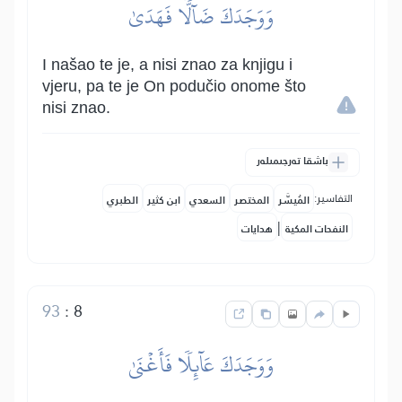
وَوَجَدَكَ ضَآلّٗا فَهَدَىٰ
I našao te je, a nisi znao za knjigu i
vjeru, pa te je On podučio onome što
nisi znao.
باشقا تەرجىمىلەر
التفاسير:
المُيسَّر
المختصر
السعدي
ابن كثير
الطبري
|
النفحات المكية
هدايات
93
:
8
وَوَجَدَكَ عَآئِلٗا فَأَغۡنَىٰ