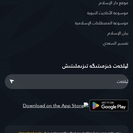
موقع دار الإسلام
موسوعة الأحاديث النبوية
موسوعة المصطلحات الإسلامية
بيان الإسلام
تفسير السعدي
ئېلخەت خىزمىتىگە تىزىملىتىش