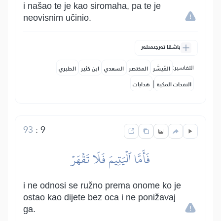
i našao te je kao siromaha, pa te je
neovisnim učinio.
باشقا تەرجىمىلەر
التفاسير:
المُيسَّر
المختصر
السعدي
ابن كثير
الطبري
|
النفحات المكية
هدايات
93
:
9
فَأَمَّا ٱلۡيَتِيمَ فَلَا تَقۡهَرۡ
i ne odnosi se ružno prema onome ko je
ostao kao dijete bez oca i ne ponižavaj
ga.