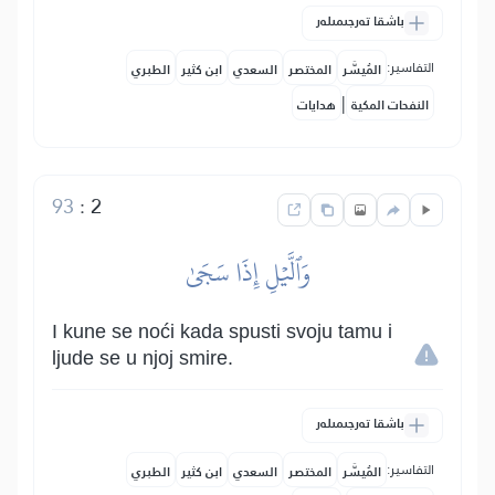
باشقا تەرجىمىلەر
التفاسير:
المُيسَّر
المختصر
السعدي
ابن كثير
الطبري
|
النفحات المكية
هدايات
93
:
2
وَٱلَّيۡلِ إِذَا سَجَىٰ
I kune se noći kada spusti svoju tamu i
ljude se u njoj smire.
باشقا تەرجىمىلەر
التفاسير:
المُيسَّر
المختصر
السعدي
ابن كثير
الطبري