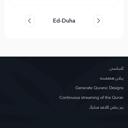
Ed-Duha
ئاساسى
پىلان ھەققىدە
Generate Quranic Designs
Continuous streaming of the Quran
بىز بىلەن ئالاقە قىلىڭ