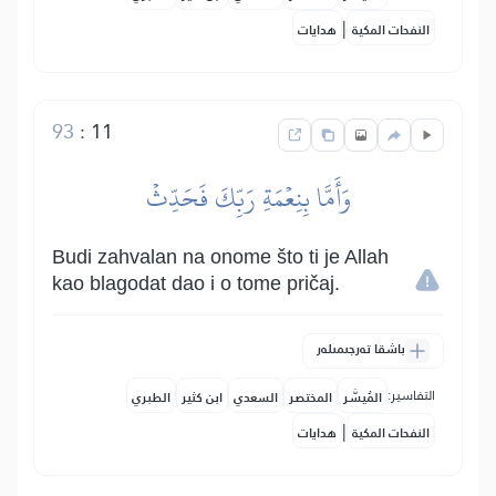
|
النفحات المكية
هدايات
93
:
11
وَأَمَّا بِنِعۡمَةِ رَبِّكَ فَحَدِّثۡ
Budi zahvalan na onome što ti je Allah
kao blagodat dao i o tome pričaj.
باشقا تەرجىمىلەر
التفاسير:
المُيسَّر
المختصر
السعدي
ابن كثير
الطبري
|
النفحات المكية
هدايات