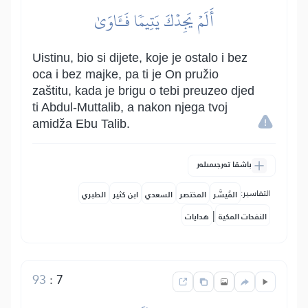
أَلَمۡ يَجِدۡكَ يَتِيمٗا فَـَٔاوَىٰ
Uistinu, bio si dijete, koje je ostalo i bez
oca i bez majke, pa ti je On pružio
zaštitu, kada je brigu o tebi preuzeo djed
ti Abdul-Muttalib, a nakon njega tvoj
amidža Ebu Talib.
باشقا تەرجىمىلەر
التفاسير:
المُيسَّر
المختصر
السعدي
ابن كثير
الطبري
|
النفحات المكية
هدايات
93
:
7