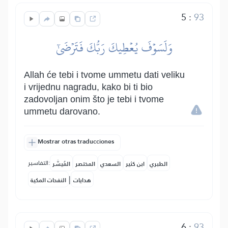
5
:
93
وَلَسَوۡفَ يُعۡطِيكَ رَبُّكَ فَتَرۡضَىٰٓ
Allah će tebi i tvome ummetu dati veliku
i vrijednu nagradu, kako bi ti bio
zadovoljan onim što je tebi i tvome
ummetu darovano.
Mostrar otras traducciones
التفاسير:
الطبري
ابن كثير
السعدي
المختصر
المُيسَّر
|
هدايات
النفحات المكية
6
:
93