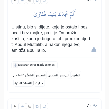
أَلَمۡ يَجِدۡكَ يَتِيمٗا فَـَٔاوَىٰ
Uistinu, bio si dijete, koje je ostalo i bez
oca i bez majke, pa ti je On pružio
zaštitu, kada je brigu o tebi preuzeo djed
ti Abdul-Muttalib, a nakon njega tvoj
amidža Ebu Talib.
Mostrar otras traducciones
التفاسير:
الطبري
ابن كثير
السعدي
المختصر
المُيسَّر
|
هدايات
النفحات المكية
7
:
93