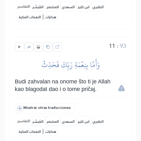
التفاسير:
الطبري
ابن كثير
السعدي
المختصر
المُيسَّر
|
هدايات
النفحات المكية
11
:
93
وَأَمَّا بِنِعۡمَةِ رَبِّكَ فَحَدِّثۡ
Budi zahvalan na onome što ti je Allah
kao blagodat dao i o tome pričaj.
Mostrar otras traducciones
التفاسير:
الطبري
ابن كثير
السعدي
المختصر
المُيسَّر
|
هدايات
النفحات المكية