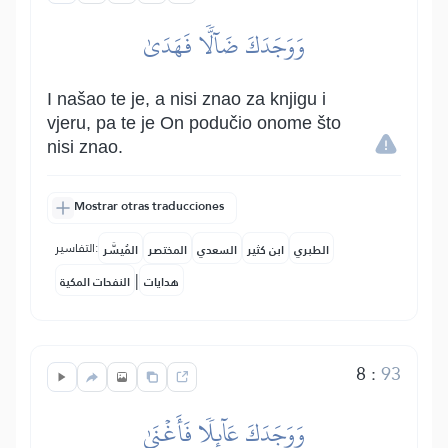
وَوَجَدَكَ ضَآلّٗا فَهَدَىٰ
I našao te je, a nisi znao za knjigu i
vjeru, pa te je On podučio onome što
nisi znao.
Mostrar otras traducciones
التفاسير:
الطبري
ابن كثير
السعدي
المختصر
المُيسَّر
|
هدايات
النفحات المكية
8
:
93
وَوَجَدَكَ عَآئِلٗا فَأَغۡنَىٰ