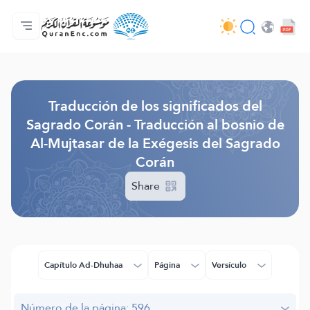
Página principal
Índice de traducciones
Audio
Servicios de desarrolladores - API
Sobre el proyecto
Contáctanos
Idioma
Browse Old Version
Traducción de los significados del
Sagrado Corán - Traducción al bosnio de
Al-Mujtasar de la Exégesis del Sagrado
Corán
Share
Capítulo Ad-Dhuhaa
Página
Versículo
Número de la página: 596