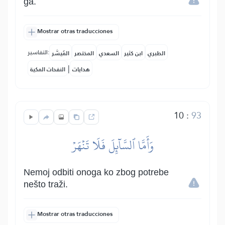
ga.
Mostrar otras traducciones
التفاسير:
الطبري
ابن كثير
السعدي
المختصر
المُيسَّر
|
هدايات
النفحات المكية
10
:
93
وَأَمَّا ٱلسَّآئِلَ فَلَا تَنۡهَرۡ
Nemoj odbiti onoga ko zbog potrebe
nešto traži.
Mostrar otras traducciones