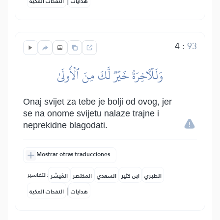
|
هدايات
النفحات المكية
4
:
93
وَلَلۡأٓخِرَةُ خَيۡرٞ لَّكَ مِنَ ٱلۡأُولَىٰ
Onaj svijet za tebe je bolji od ovog, jer
se na onome svijetu nalaze trajne i
neprekidne blagodati.
Mostrar otras traducciones
التفاسير:
الطبري
ابن كثير
السعدي
المختصر
المُيسَّر
|
هدايات
النفحات المكية