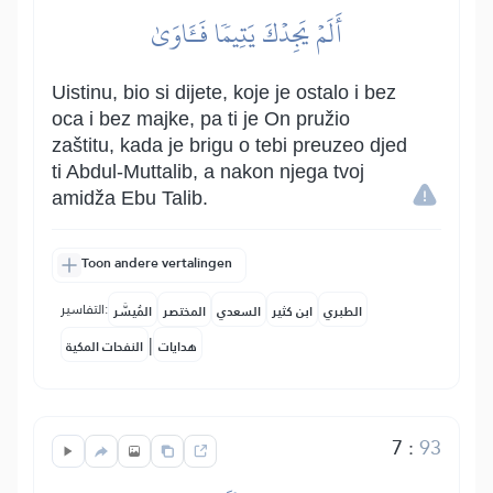
أَلَمۡ يَجِدۡكَ يَتِيمٗا فَـَٔاوَىٰ
Uistinu, bio si dijete, koje je ostalo i bez
oca i bez majke, pa ti je On pružio
zaštitu, kada je brigu o tebi preuzeo djed
ti Abdul-Muttalib, a nakon njega tvoj
amidža Ebu Talib.
Toon andere vertalingen
التفاسير:
الطبري
ابن كثير
السعدي
المختصر
المُيسَّر
|
هدايات
النفحات المكية
7
:
93