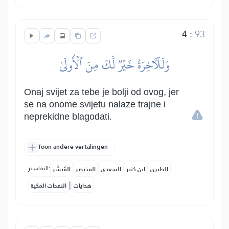
4
:
93
وَلَلۡأٓخِرَةُ خَيۡرٞ لَّكَ مِنَ ٱلۡأُولَىٰ
Onaj svijet za tebe je bolji od ovog, jer
se na onome svijetu nalaze trajne i
neprekidne blagodati.
Toon andere vertalingen
التفاسير:
الطبري
ابن كثير
السعدي
المختصر
المُيسَّر
|
هدايات
النفحات المكية