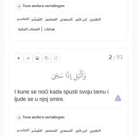
Toon andere vertalingen
التفاسير:
الطبري
ابن كثير
السعدي
المختصر
المُيسَّر
|
هدايات
النفحات المكية
2
:
93
وَٱلَّيۡلِ إِذَا سَجَىٰ
I kune se noći kada spusti svoju tamu i
ljude se u njoj smire.
Toon andere vertalingen
التفاسير:
الطبري
ابن كثير
السعدي
المختصر
المُيسَّر