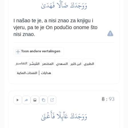
وَوَجَدَكَ ضَآلّٗا فَهَدَىٰ
I našao te je, a nisi znao za knjigu i
vjeru, pa te je On podučio onome što
nisi znao.
Toon andere vertalingen
التفاسير:
الطبري
ابن كثير
السعدي
المختصر
المُيسَّر
|
هدايات
النفحات المكية
8
:
93
وَوَجَدَكَ عَآئِلٗا فَأَغۡنَىٰ