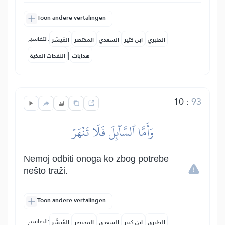
Toon andere vertalingen
التفاسير:
الطبري
ابن كثير
السعدي
المختصر
المُيسَّر
|
هدايات
النفحات المكية
10
:
93
وَأَمَّا ٱلسَّآئِلَ فَلَا تَنۡهَرۡ
Nemoj odbiti onoga ko zbog potrebe
nešto traži.
Toon andere vertalingen
التفاسير:
الطبري
ابن كثير
السعدي
المختصر
المُيسَّر