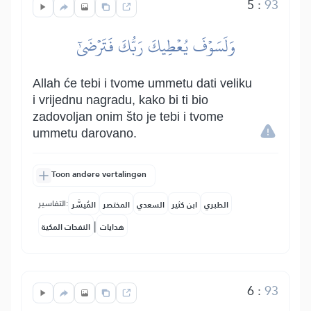
5
:
93
وَلَسَوۡفَ يُعۡطِيكَ رَبُّكَ فَتَرۡضَىٰٓ
Allah će tebi i tvome ummetu dati veliku
i vrijednu nagradu, kako bi ti bio
zadovoljan onim što je tebi i tvome
ummetu darovano.
Toon andere vertalingen
التفاسير:
الطبري
ابن كثير
السعدي
المختصر
المُيسَّر
|
هدايات
النفحات المكية
6
:
93