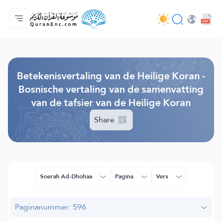
Homepagina
Inhoudsopgave van de vertalingen
Audio
Diensten voor ontwikkelaars - API
Over het project
Contacteer ons
Taal
Browse Old Version
Betekenisvertaling van de Heilige Koran -
Bosnische vertaling van de samenvatting
van de tafsier van de Heilige Koran
Share
Soerah Ad-Dhohaa
Pagina
Vers
Paginanummer: 596