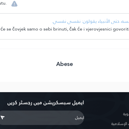
utu.
نفسه، حتى الأنبياء يقولون: نفسي نفسي.
e se čovjek samo o sebi brinuti, čak će i vjerovjesnici govorit
Abese
ایمیل سبسکرپشن میں رجسٹر کریں
وية
لإسلامية