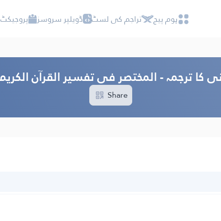
ہوم پیج
تراجم کی لسٹ
ڈویلپر سروسز
پروجیکٹ 
ی کا ترجمہ - المختصر فی تفسیر القرآن الکری
Share