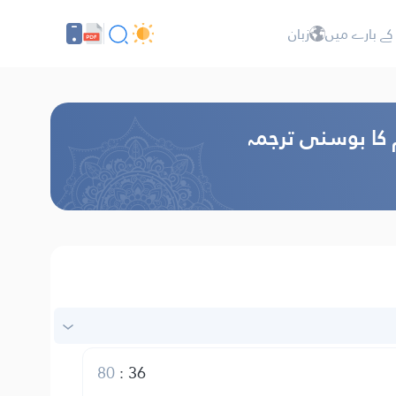
کے بارے میں
زبان
م کا بوسنی ترجمہ
80
:
36