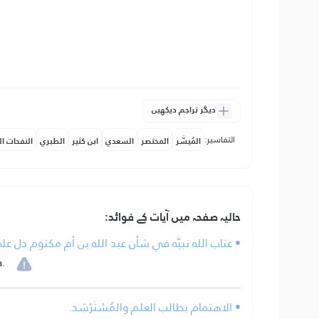
دیگر تراجم دیکھیں
التفاسير:
المُيسَّر
المختصر
السعدي
ابن كثير
الطبري
النفحات ال
حالیہ صفحہ میں آیات کے فوائد:
• عتاب الله نبيَّه في شأن عبد الله بن أم مكتوم دل على
.
• الاهتمام بطالب العلم والمُسْتَرْشِد.