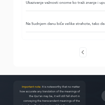
Ukazivanje važnosti onome ko traži znanje i up
Na Sudnjem danu biće velike strahote, tako da ć
Important note:
It is noteworthy that no matter
how accurate any translation of the meanings of
the Qur’an may be, it will still fall short in
conveying the transcendent meanings of the