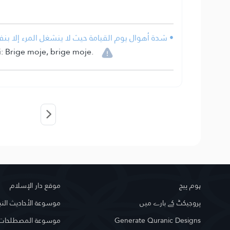
• شدة أهوال يوم القيامة حيث لا ينشغل المرء إلا ب
i: Brige moje, brige moje.
ہوم پیج
موقع دار الإسلام
پروجیکٹ کے بارے میں
موسوعة الأحاديث النب
Generate Quranic Designs
موسوعة المصطلحات ا