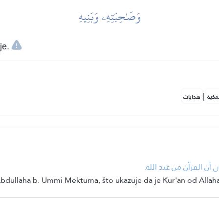
وَصَٰحِبَتِهِۦ وَبَنِيهِ
je.
|
مكية
هدايات
 أن القرآن من عند الله.
Abdullaha b. Ummi Mektuma, što ukazuje da je Kur'an od Allaha