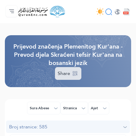
Početna stranica
Sadržaj prijevodā
Audio
Usluge programera - API
O projektu
Kontaktiraj nas
Jezik
Browse Old Version
Prijevod značenja Plemenitog Kur'ana -
Prevod djela Skraćeni tefsir Kur'ana na
bosanski jezik
Share
Sura Abese
Stranica
Ajet
Broj stranice: 585