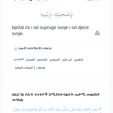
وَصَٰحِبَتِهِۦ وَبَنِيهِ
bježat će i od supruge svoje i od djece
svoje.
ሌሎች ትርጓሜዎችን አቅርብ
التفاسير:
الطبري
ابن كثير
السعدي
المختصر
المُيسَّر
|
هدايات
النفحات المكية
በዚህ ገፅ ያሉት አንቀፆች ከሚያስተላልፉት ጠቃሚ መልዕክት
መካከል:
• عتاب الله نبيَّه في شأن عبد الله بن أم مكتوم دل على