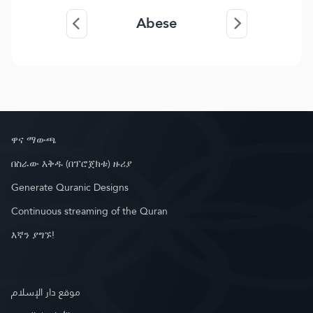
Abese
ዋና ማውጫ
በስራው እቅዱ (በፕሮጀክቱ) ዙሪያ
Generate Quranic Designs
Continuous streaming of the Quran
እኛን ያግኙ!
موقع دار الإسلام