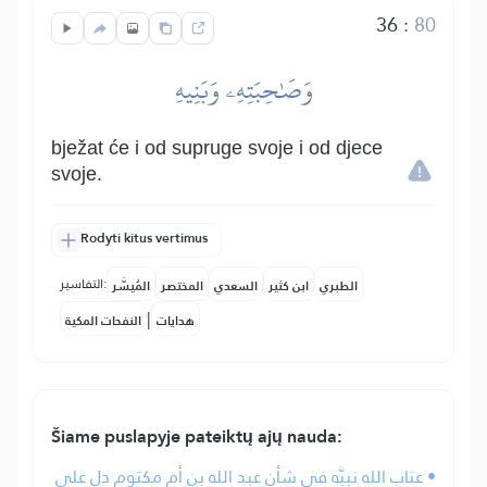
36
:
80
وَصَٰحِبَتِهِۦ وَبَنِيهِ
bježat će i od supruge svoje i od djece
svoje.
Rodyti kitus vertimus
التفاسير:
الطبري
ابن كثير
السعدي
المختصر
المُيسَّر
|
هدايات
النفحات المكية
Šiame puslapyje pateiktų ajų nauda:
• عتاب الله نبيَّه في شأن عبد الله بن أم مكتوم دل على