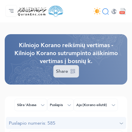
Pagrindinis
Vertimų turinys
Audio
Programuotojų paslaugos - API
Apie projektą
Susisiekite su mumis
Kalba
Browse Old Version
Kilniojo Korano reikšmių vertimas -
Kilniojo Korano sutrumpinto aiškinimo
vertimas į bosnių k.
Share
Sūra ʻAbasa
Puslapis
Aja (Korano eilutė)
Puslapio numeris: 585