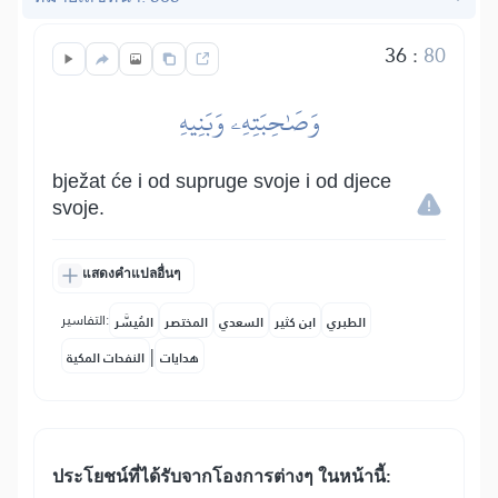
36
:
80
وَصَٰحِبَتِهِۦ وَبَنِيهِ
bježat će i od supruge svoje i od djece
svoje.
แสดงคำแปลอื่นๆ
التفاسير:
الطبري
ابن كثير
السعدي
المختصر
المُيسَّر
|
هدايات
النفحات المكية
ประโยชน์​ที่​ได้รับ​จากโองการต่างๆ ในหน้านี้: