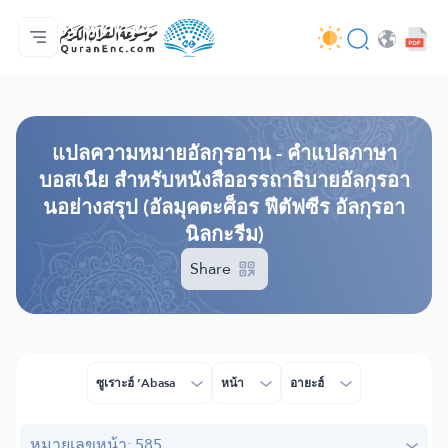
หน้าหลัก
สารบัญ​คำแปล
Audio
บริการสำหรับนักพัฒนา - API
เกี่ยวกับโครงการ
ติดต่อเรา
ภาษา
Browse Old Version
แปล​ความหมาย​อัลกุรอาน​ - คำแปลภาษา
บอสเนีย สำหรับหนังสืออรรถาธิบายอัลกุรอา
นอย่างสรุป (อัลมุคตะศ็อร ฟีตัฟซีร อัลกุรอา
นิลกะรีม)
Share
ซูเราะฮ์ ‘Abasa
หน้า
อายะฮ์
หมายเลขหน้า: 585