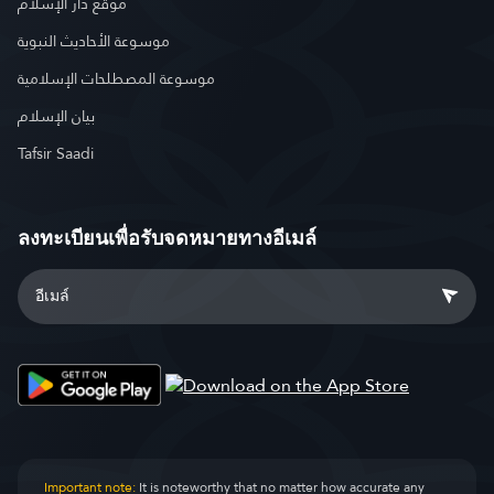
موقع دار الإسلام
موسوعة الأحاديث النبوية
موسوعة المصطلحات الإسلامية
بيان الإسلام
Tafsir Saadi
ลงทะเบียนเพื่อรับจดหมายทางอีเมล์
Important note:
It is noteworthy that no matter how accurate any