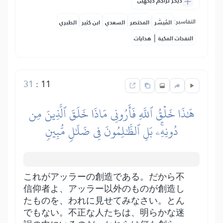
دیگر تراجم دیکھیں
التفاسير:
المُيسَّر
المختصر
السعدي
ابن كثير
الطبري
|
النفحات المكية
هدايات
31
:
11
هَٰذَا خَلۡقُ ٱللَّهِ فَأَرُونِي مَاذَا خَلَقَ ٱلَّذِينَ مِن
دُونِهِۦۚ بَلِ ٱلظَّٰلِمُونَ فِي ضَلَٰلٖ مُّبِينٖ
これがアッラーの創造である。だから不
信仰者よ、アッラー以外のものが創造し
たものを、われに見せてみなさい。とん
でもない。不正な人たちは、明らかな迷