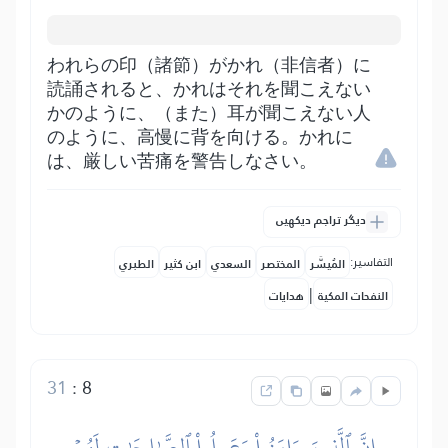
われらの印（諸節）がかれ（非信者）に
読誦されると、かれはそれを聞こえない
かのように、（また）耳が聞こえない人
のように、高慢に背を向ける。かれに
は、厳しい苦痛を警告しなさい。
دیگر تراجم دیکھیں
التفاسير:
المُيسَّر
المختصر
السعدي
ابن كثير
الطبري
|
النفحات المكية
هدايات
31
:
8
إِنَّ ٱلَّذِينَ ءَامَنُواْ وَعَمِلُواْ ٱلصَّٰلِحَٰتِ لَهُمۡ