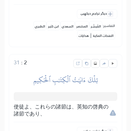
دیگر تراجم دیکھیں
التفاسير:
المُيسَّر
المختصر
السعدي
ابن كثير
الطبري
|
النفحات المكية
هدايات
31
:
2
تِلۡكَ ءَايَٰتُ ٱلۡكِتَٰبِ ٱلۡحَكِيمِ
使徒よ、これらの諸節は、英知の啓典の
諸節であり、