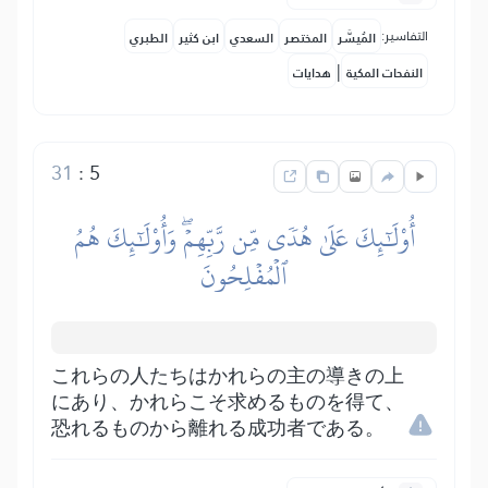
التفاسير:
المُيسَّر
المختصر
السعدي
ابن كثير
الطبري
|
النفحات المكية
هدايات
31
:
5
أُوْلَٰٓئِكَ عَلَىٰ هُدٗى مِّن رَّبِّهِمۡۖ وَأُوْلَٰٓئِكَ هُمُ
ٱلۡمُفۡلِحُونَ
これらの人たちはかれらの主の導きの上
にあり、かれらこそ求めるものを得て、
恐れるものから離れる成功者である。