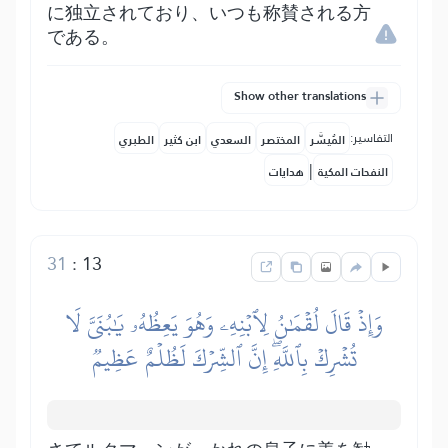
に独立されており、いつも称賛される方
である。
Show other translations
التفاسير:
المُيسَّر
المختصر
السعدي
ابن كثير
الطبري
|
النفحات المكية
هدايات
31
:
13
وَإِذۡ قَالَ لُقۡمَٰنُ لِٱبۡنِهِۦ وَهُوَ يَعِظُهُۥ يَٰبُنَيَّ لَا
تُشۡرِكۡ بِٱللَّهِۖ إِنَّ ٱلشِّرۡكَ لَظُلۡمٌ عَظِيمٞ