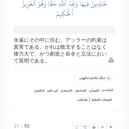
خَٰلِدِينَ فِيهَاۖ وَعۡدَ ٱللَّهِ حَقّٗاۚ وَهُوَ ٱلۡعَزِيزُ
ٱلۡحَكِيمُ
永遠にその中に住む。アッラーの約束は
真実である。かれは敗北することはなく
偉力大で、かつ創造と命令と立法におい
て英明である。
دیگر تراجم دیکھیں
التفاسير:
المُيسَّر
المختصر
السعدي
ابن كثير
الطبري
|
النفحات المكية
هدايات
31
:
10