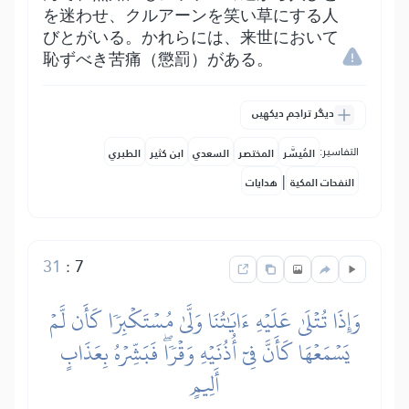
を迷わせ、クルアーンを笑い草にする人
びとがいる。かれらには、来世において
恥ずべき苦痛（懲罰）がある。
دیگر تراجم دیکھیں
التفاسير:
المُيسَّر
المختصر
السعدي
ابن كثير
الطبري
|
النفحات المكية
هدايات
31
:
7
وَإِذَا تُتۡلَىٰ عَلَيۡهِ ءَايَٰتُنَا وَلَّىٰ مُسۡتَكۡبِرٗا كَأَن لَّمۡ
يَسۡمَعۡهَا كَأَنَّ فِيٓ أُذُنَيۡهِ وَقۡرٗاۖ فَبَشِّرۡهُ بِعَذَابٍ
أَلِيمٍ