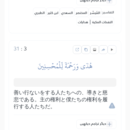
دیگر تراجم دیکھیں
التفاسير:
المُيسَّر
المختصر
السعدي
ابن كثير
الطبري
|
النفحات المكية
هدايات
31
:
3
هُدٗى وَرَحۡمَةٗ لِّلۡمُحۡسِنِينَ
善い行ないをする人たちへの、導きと慈
悲である。主の権利と僕たちの権利を履
行する人たちだ。
دیگر تراجم دیکھیں