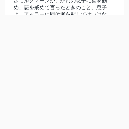
さてルクマーンが、かれの息子に善を勧
め、悪を戒めて言ったときのこと。息子
よ、アッラーに同位者を配してはいけな
い。同位者を配することは、真に重大な
不正なのである。そしてそれは永遠に火
嶽に入る原因となる。
Show other translations
التفاسير:
المُيسَّر
المختصر
السعدي
ابن كثير
الطبري
|
النفحات المكية
هدايات
31
:
14
وَوَصَّيۡنَا ٱلۡإِنسَٰنَ بِوَٰلِدَيۡهِ حَمَلَتۡهُ أُمُّهُۥ وَهۡنًا عَلَىٰ
وَهۡنٖ وَفِصَٰلُهُۥ فِي عَامَيۡنِ أَنِ ٱشۡكُرۡ لِي