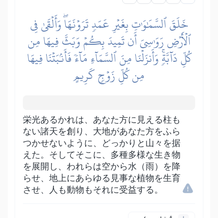
خَلَقَ ٱلسَّمَٰوَٰتِ بِغَيۡرِ عَمَدٖ تَرَوۡنَهَاۖ وَأَلۡقَىٰ فِي
ٱلۡأَرۡضِ رَوَٰسِيَ أَن تَمِيدَ بِكُمۡ وَبَثَّ فِيهَا مِن
كُلِّ دَآبَّةٖۚ وَأَنزَلۡنَا مِنَ ٱلسَّمَآءِ مَآءٗ فَأَنۢبَتۡنَا فِيهَا
مِن كُلِّ زَوۡجٖ كَرِيمٍ
栄光あるかれは、あなた方に見える柱も
ない諸天を創り、大地があなた方をふら
つかせないように、どっかりと山々を据
えた。そしてそこに、多種多様な生き物
を展開し、われらは空から水（雨）を降
らせ、地上にあらゆる見事な植物を生育
させ、人も動物もそれに受益する。