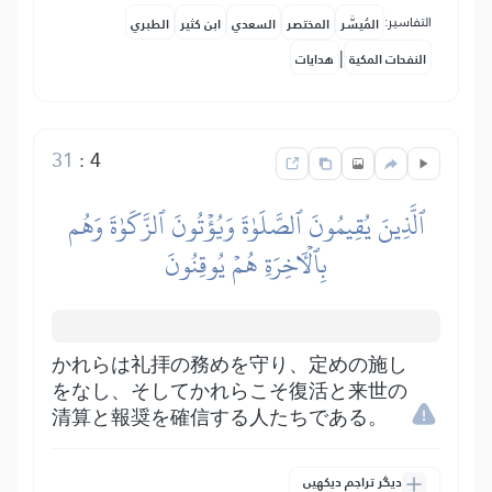
التفاسير:
المُيسَّر
المختصر
السعدي
ابن كثير
الطبري
|
النفحات المكية
هدايات
31
:
4
ٱلَّذِينَ يُقِيمُونَ ٱلصَّلَوٰةَ وَيُؤۡتُونَ ٱلزَّكَوٰةَ وَهُم
بِٱلۡأٓخِرَةِ هُمۡ يُوقِنُونَ
かれらは礼拝の務めを守り、定めの施し
をなし、そしてかれらこそ復活と来世の
清算と報奨を確信する人たちである。
دیگر تراجم دیکھیں