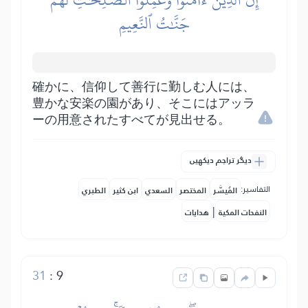
جَنَّٰتُ ٱلنَّعِيمِ
確かに、信仰して善行に勤しむ人には、
豊かな安楽の園があり、そこにはアッラ
ーの用意されたすべてが見出せる。
دیگر تراجم دیکھیں
التفاسير:
المُيسَّر
المختصر
السعدي
ابن كثير
الطبري
|
النفحات المكية
هدايات
31
:
9