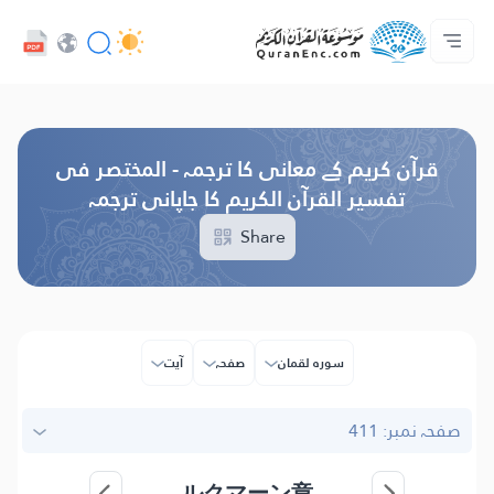
زبان
Audio
ہوم پیج
تراجم کی لسٹ
ڈویلپر سروسز - API
ہم سے رابطہ کریں
پروجیکٹ کے بارے میں
Browse Old Version
قرآن کریم کے معانی کا ترجمہ - المختصر فی
تفسیر القرآن الکریم کا جاپانی ترجمہ
Share
سورہ لقمان
صفحہ
آیت
صفحہ نمبر: 411
ルクマーン章