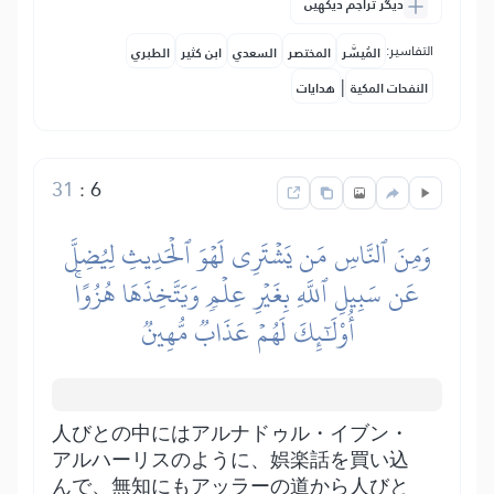
دیگر تراجم دیکھیں
التفاسير:
المُيسَّر
المختصر
السعدي
ابن كثير
الطبري
|
النفحات المكية
هدايات
31
:
6
وَمِنَ ٱلنَّاسِ مَن يَشۡتَرِي لَهۡوَ ٱلۡحَدِيثِ لِيُضِلَّ
عَن سَبِيلِ ٱللَّهِ بِغَيۡرِ عِلۡمٖ وَيَتَّخِذَهَا هُزُوًاۚ
أُوْلَٰٓئِكَ لَهُمۡ عَذَابٞ مُّهِينٞ
人びとの中にはアルナドゥル・イブン・
アルハーリスのように、娯楽話を買い込
んで、無知にもアッラーの道から人びと