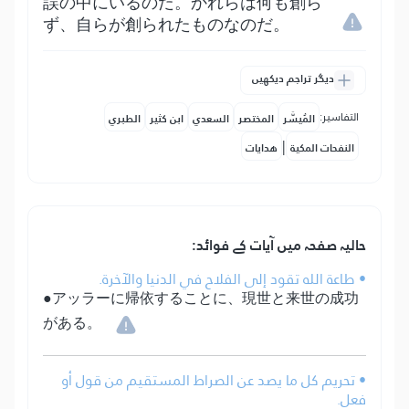
誤の中にいるのだ。かれらは何も創ら
ず、自らが創られたものなのだ。
دیگر تراجم دیکھیں
التفاسير:
المُيسَّر
المختصر
السعدي
ابن كثير
الطبري
|
النفحات المكية
هدايات
حالیہ صفحہ میں آیات کے فوائد:
• طاعة الله تقود إلى الفلاح في الدنيا والآخرة.
●アッラーに帰依することに、現世と来世の成功
がある。
• تحريم كل ما يصد عن الصراط المستقيم من قول أو
فعل.