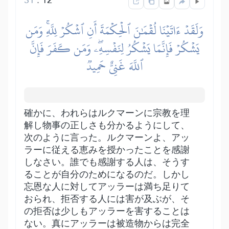
وَلَقَدۡ ءَاتَيۡنَا لُقۡمَٰنَ ٱلۡحِكۡمَةَ أَنِ ٱشۡكُرۡ لِلَّهِۚ وَمَن
يَشۡكُرۡ فَإِنَّمَا يَشۡكُرُ لِنَفۡسِهِۦۖ وَمَن كَفَرَ فَإِنَّ
ٱللَّهَ غَنِيٌّ حَمِيدٞ
確かに、われらはルクマーンに宗教を理
解し物事の正しさも分かるようにして、
次のように言った。ルクマーンよ、アッ
ラーに従える恵みを授かったことを感謝
しなさい。誰でも感謝する人は、そうす
ることが自分のためになるのだ。しかし
忘恩な人に対してアッラーは満ち足りて
おられ、拒否する人には害が及ぶが、そ
の拒否は少しもアッラーを害することは
ない。真にアッラーは被造物からは完全