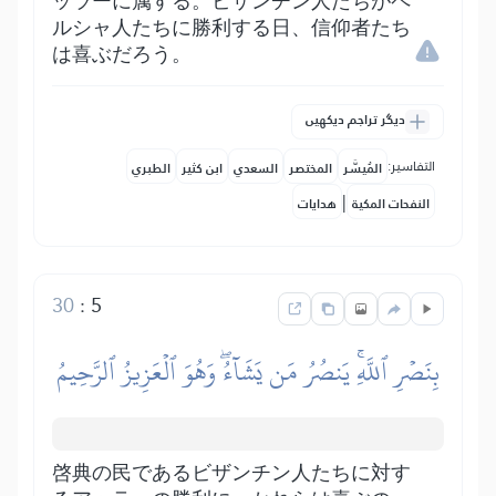
ッラーに属する。ビザンチン人たちがペ
ルシャ人たちに勝利する日、信仰者たち
は喜ぶだろう。
دیگر تراجم دیکھیں
التفاسير:
المُيسَّر
المختصر
السعدي
ابن كثير
الطبري
|
النفحات المكية
هدايات
30
:
5
بِنَصۡرِ ٱللَّهِۚ يَنصُرُ مَن يَشَآءُۖ وَهُوَ ٱلۡعَزِيزُ ٱلرَّحِيمُ
啓典の民であるビザンチン人たちに対す