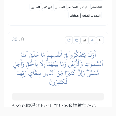
التفاسير:
المُيسَّر
المختصر
السعدي
ابن كثير
الطبري
|
النفحات المكية
هدايات
30
:
8
أَوَلَمۡ يَتَفَكَّرُواْ فِيٓ أَنفُسِهِمۗ مَّا خَلَقَ ٱللَّهُ
ٱلسَّمَٰوَٰتِ وَٱلۡأَرۡضَ وَمَا بَيۡنَهُمَآ إِلَّا بِٱلۡحَقِّ وَأَجَلٖ
مُّسَمّٗىۗ وَإِنَّ كَثِيرٗا مِّنَ ٱلنَّاسِ بِلِقَآيِٕ رَبِّهِمۡ
لَكَٰفِرُونَ
かれら嘘呼ばわりしている多神教徒たち
は、アッラーがかれらと、その他のもの