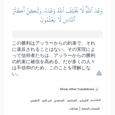
وَعۡدَ ٱللَّهِۖ لَا يُخۡلِفُ ٱللَّهُ وَعۡدَهُۥ وَلَٰكِنَّ أَكۡثَرَ
ٱلنَّاسِ لَا يَعۡلَمُونَ
この勝利はアッラーからの約束で、それ
に違反されることはない。その実現によ
って信仰者たちは、アッラーからの勝利
の約束に確信を高める。だが多くの人々
は不信仰のため、このことを理解しな
い。
Show other translations
التفاسير:
المُيسَّر
المختصر
السعدي
ابن كثير
الطبري
|
النفحات المكية
هدايات