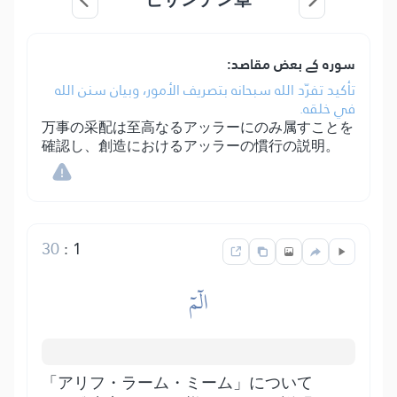
سورہ کے بعض مقاصد:
تأكيد تفرّد الله سبحانه بتصريف الأمور، وبيان سنن الله
في خلقه.
万事の采配は至高なるアッラーにのみ属すことを
確認し、創造におけるアッラーの慣行の説明。
30
:
1
الٓمٓ
「アリフ・ラーム・ミーム」について