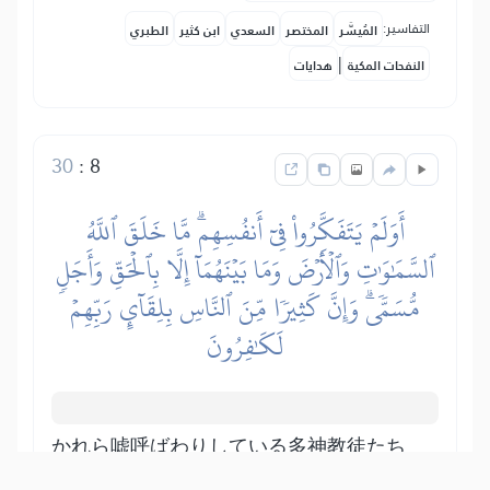
التفاسير:
المُيسَّر
المختصر
السعدي
ابن كثير
الطبري
|
النفحات المكية
هدايات
30
:
8
أَوَلَمۡ يَتَفَكَّرُواْ فِيٓ أَنفُسِهِمۗ مَّا خَلَقَ ٱللَّهُ
ٱلسَّمَٰوَٰتِ وَٱلۡأَرۡضَ وَمَا بَيۡنَهُمَآ إِلَّا بِٱلۡحَقِّ وَأَجَلٖ
مُّسَمّٗىۗ وَإِنَّ كَثِيرٗا مِّنَ ٱلنَّاسِ بِلِقَآيِٕ رَبِّهِمۡ
لَكَٰفِرُونَ
かれら嘘呼ばわりしている多神教徒たち
は、アッラーがかれらと、その他のもの