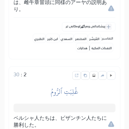
は、雌牛章冒頭に同様のアーヤの説明あ
り。
پیشاندانی وەرگێڕاوەکانی تر
التفاسير:
المُيسَّر
المختصر
السعدي
ابن كثير
الطبري
|
النفحات المكية
هدايات
30
:
2
غُلِبَتِ ٱلرُّومُ
ペルシャ人たちは、ビザンチン人たちに
勝利した。