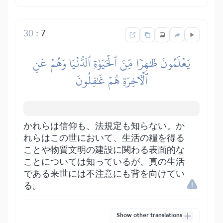
30
:
7
يَعۡلَمُونَ ظَٰهِرٗا مِّنَ ٱلۡحَيَوٰةِ ٱلدُّنۡيَا وَهُمۡ عَنِ
ٱلۡأٓخِرَةِ هُمۡ غَٰفِلُونَ
かれらは信仰も、法規定も知らない。か
れらはこの世において、生活の糧を得る
ことや物質文明の建設に関わる表面的な
ことについては知っているが、真の生活
である来世には不注意にも背を向けてい
る。
Show other translations