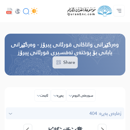
زمان
Audio
سه‌ره‌كی
دەربارەی پرۆژە
په‌یوه‌ندیمان پێوه‌ بكه‌
پێڕستی وه‌رگێڕاوه‌كان
خزمەتگوزاریەکانی پەرەپێدەران - API
Browse Old Version
وه‌رگێڕانی واتاکانی قورئانی پیرۆز - وەرگێڕانی
یابانی بۆ پوختەی تەفسیری قورئانی پیرۆز
Share
سوره‌تی الروم
پەڕە
ئایه‌ت
ژمارەی پەڕە: 404
ビザンチン章