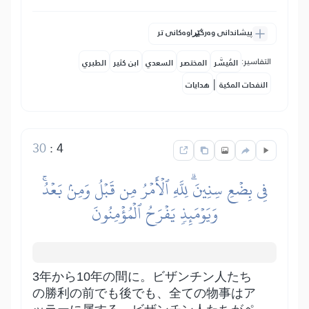
پیشاندانی وەرگێڕاوەکانی تر
التفاسير:
المُيسَّر
المختصر
السعدي
ابن كثير
الطبري
|
النفحات المكية
هدايات
30
:
4
فِي بِضۡعِ سِنِينَۗ لِلَّهِ ٱلۡأَمۡرُ مِن قَبۡلُ وَمِنۢ بَعۡدُۚ
وَيَوۡمَئِذٖ يَفۡرَحُ ٱلۡمُؤۡمِنُونَ
3年から10年の間に。ビザンチン人たち
の勝利の前でも後でも、全ての物事はア