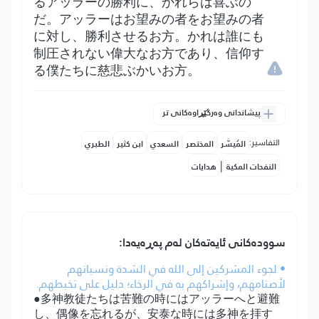
るアッラーの勝利に、かれらは喜ぶの
だ。アッラーはお望みの者をお望みの者
に対し、勝利させるお方。かれは誰にも
制圧されない偉大なお方であり、信仰す
る僕たちに慈悲ぶかいお方。
پیشاندانی وەرگێڕاوەکانی تر
التفاسير:
المُيسَّر
المختصر
السعدي
ابن كثير
الطبري
|
النفحات المكية
هدايات
سوودەکانی ئایەتەکان لەم پەڕەیەدا:
• لجوء المشركين إلى الله في الشدة ونسيانهم
لأصنامهم، وإشراكهم به في الرخاء؛ دليل على تخبطهم.
●多神教徒たちは苦難の時にはアッラーへと避難
し、偶像を忘れるが、安泰な時には多神を拝す