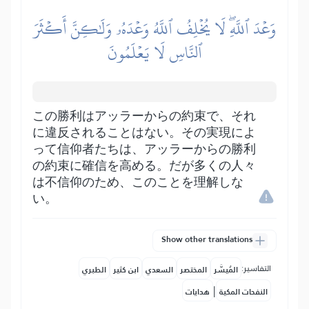
وَعۡدَ ٱللَّهِۖ لَا يُخۡلِفُ ٱللَّهُ وَعۡدَهُۥ وَلَٰكِنَّ أَكۡثَرَ
ٱلنَّاسِ لَا يَعۡلَمُونَ
この勝利はアッラーからの約束で、それ
に違反されることはない。その実現によ
って信仰者たちは、アッラーからの勝利
の約束に確信を高める。だが多くの人々
は不信仰のため、このことを理解しな
い。
Show other translations
التفاسير:
المُيسَّر
المختصر
السعدي
ابن كثير
الطبري
|
النفحات المكية
هدايات