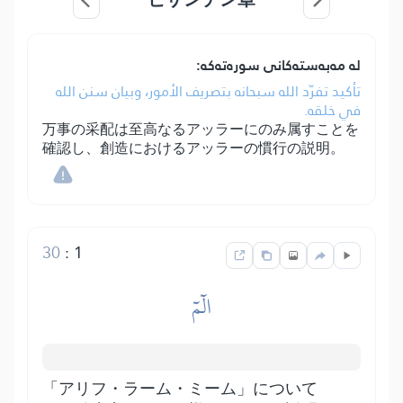
لە مەبەستەکانی سورەتەکە:
تأكيد تفرّد الله سبحانه بتصريف الأمور، وبيان سنن الله
في خلقه.
万事の采配は至高なるアッラーにのみ属すことを
確認し、創造におけるアッラーの慣行の説明。
30
:
1
الٓمٓ
「アリフ・ラーム・ミーム」について