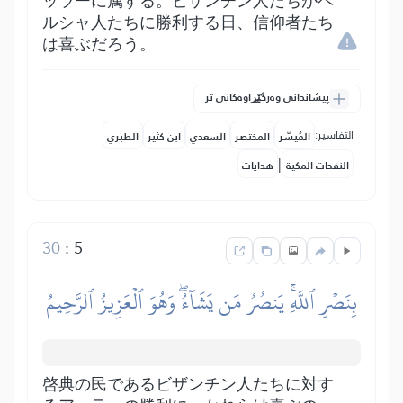
ッラーに属する。ビザンチン人たちがペ
ルシャ人たちに勝利する日、信仰者たち
は喜ぶだろう。
پیشاندانی وەرگێڕاوەکانی تر
التفاسير:
المُيسَّر
المختصر
السعدي
ابن كثير
الطبري
|
النفحات المكية
هدايات
30
:
5
بِنَصۡرِ ٱللَّهِۚ يَنصُرُ مَن يَشَآءُۖ وَهُوَ ٱلۡعَزِيزُ ٱلرَّحِيمُ
啓典の民であるビザンチン人たちに対す