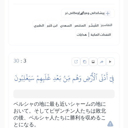
پیشاندانی وەرگێڕاوەکانی تر
التفاسير:
المُيسَّر
المختصر
السعدي
ابن كثير
الطبري
|
النفحات المكية
هدايات
30
:
3
فِيٓ أَدۡنَى ٱلۡأَرۡضِ وَهُم مِّنۢ بَعۡدِ غَلَبِهِمۡ سَيَغۡلِبُونَ
ペルシャの地に最も近いシャームの地に
おいて。そしてビザンチン人たちは敗北
の後、ペルシャ人たちに勝利を収めるこ
とになる。