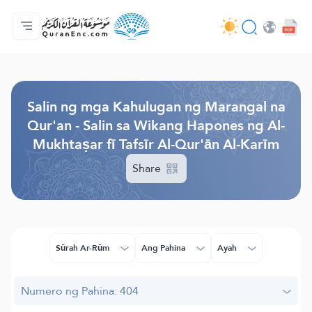
Ang Pangunahin
Indise ng mga Salin
Audio
Mga Serbisyo ng mga Developer - API
Tungkol
makipag-ugnayan sa amin
Ang Wika
Browse Old Version
Salin ng mga Kahulugan ng Marangal na
Qur'an - Salin sa Wikang Hapones ng Al-
Mukhtaṣar fī Tafsīr Al-Qur'ān Al-Karīm
Share
Sūrah Ar-Rūm
Ang Pahina
Ayah
Numero ng Pahina: 404