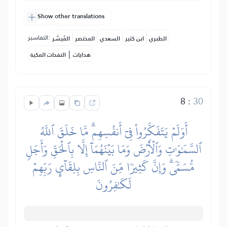
Show other translations
التفاسير:
الطبري
ابن كثير
السعدي
المختصر
المُيسَّر
|
هدايات
النفحات المكية
8
:
30
أَوَلَمۡ يَتَفَكَّرُواْ فِيٓ أَنفُسِهِمۗ مَّا خَلَقَ ٱللَّهُ
ٱلسَّمَٰوَٰتِ وَٱلۡأَرۡضَ وَمَا بَيۡنَهُمَآ إِلَّا بِٱلۡحَقِّ وَأَجَلٖ
مُّسَمّٗىۗ وَإِنَّ كَثِيرٗا مِّنَ ٱلنَّاسِ بِلِقَآيِٕ رَبِّهِمۡ
لَكَٰفِرُونَ