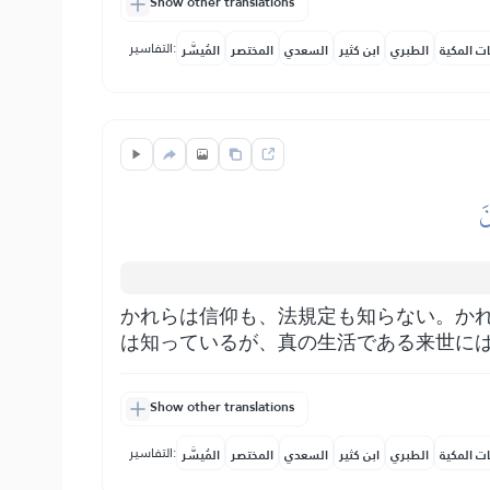
Show other translations
التفاسير:
ات المكية
الطبري
ابن كثير
السعدي
المختصر
المُيسَّر
َ
かれらは信仰も、法規定も知らない。か
は知っているが、真の生活である来世に
Show other translations
التفاسير:
ات المكية
الطبري
ابن كثير
السعدي
المختصر
المُيسَّر