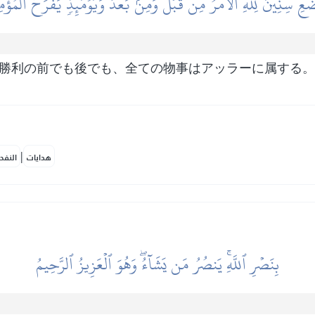
ۡعِ سِنِينَۗ لِلَّهِ ٱلۡأَمۡرُ مِن قَبۡلُ وَمِنۢ بَعۡدُۚ وَيَوۡمَئِذٖ يَفۡرَحُ ٱلۡمُؤۡم
の勝利の前でも後でも、全ての物事はアッラーに属する
|
هدايات
النفح
بِنَصۡرِ ٱللَّهِۚ يَنصُرُ مَن يَشَآءُۖ وَهُوَ ٱلۡعَزِيزُ ٱلرَّحِيمُ