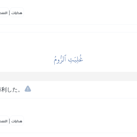
|
هدايات
النفح
غُلِبَتِ ٱلرُّومُ
勝利した。
|
هدايات
النفح