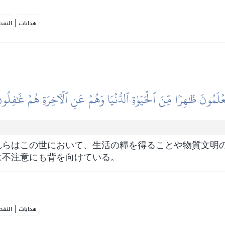
|
هدايات
النفح
عۡلَمُونَ ظَٰهِرٗا مِّنَ ٱلۡحَيَوٰةِ ٱلدُّنۡيَا وَهُمۡ عَنِ ٱلۡأٓخِرَةِ هُمۡ غَٰفِلُون
れらはこの世において、生活の糧を得ることや物質文明
は不注意にも背を向けている。
|
هدايات
النفح