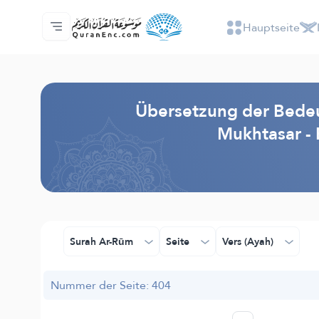
Hauptseite
Hauptseite
Inhaltsverzeichnis der Übersetzungen
Audio
Service der Entwickler - API
Über das Projekt
Kontakt
Sprache
Browse Old Version
Übersetzung der Bedeu
Mukhtasar -
Surah Ar-Rūm
Seite
Vers (Ayah)
Nummer der Seite: 404