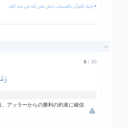
• إخبار القرآن بالغيبيات دليل على أنه من عند الله.
6
:
30
وَعۡد
は、アッラーからの勝利の約束に確信