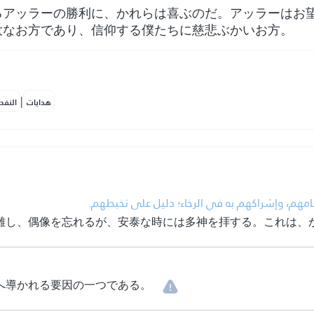
るアッラーの勝利に、かれらは喜ぶのだ。アッラーはお
大なお方であり、信仰する僕たちに慈悲ぶかいお方。
|
هدايات
النفح
• هم، وإشراكهم به في الرخاء؛ دليل على تخبطهم
難し、偶像を忘れるが、安泰な時には多神を拝する。これは、
へ導かれる要因の一つである。