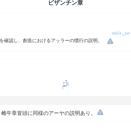
ビザンチン章
له في خلقه
を確認し、創造におけるアッラーの慣行の説明。
الٓمٓ
、雌牛章冒頭に同様のアーヤの説明あり。