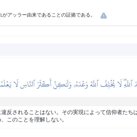
れがアッラー由来であることの証拠である。
َ ٱللَّهِۖ لَا يُخۡلِفُ ٱللَّهُ وَعۡدَهُۥ وَلَٰكِنَّ أَكۡثَرَ ٱلنَّاسِ لَا يَعۡلَم
に違反されることはない。その実現によって信仰者たち
め、このことを理解しない。