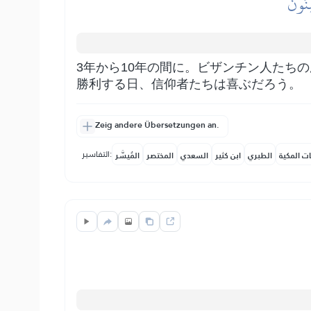
ِنُونَ
3年から10年の間に。ビザンチン人たち
勝利する日、信仰者たちは喜ぶだろう。
Zeig andere Übersetzungen an.
التفاسير:
ات المكية
الطبري
ابن كثير
السعدي
المختصر
المُيسَّر