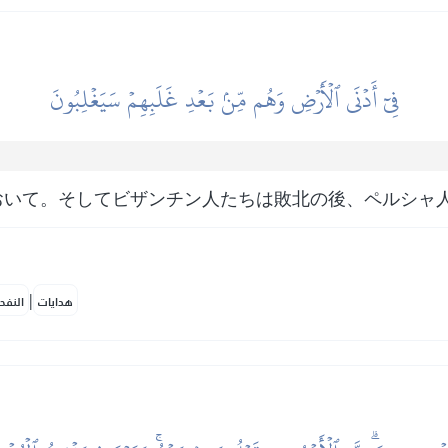
فِيٓ أَدۡنَى ٱلۡأَرۡضِ وَهُم مِّنۢ بَعۡدِ غَلَبِهِمۡ سَيَغۡلِبُونَ
おいて。そしてビザンチン人たちは敗北の後、ペルシャ
|
هدايات
النفح