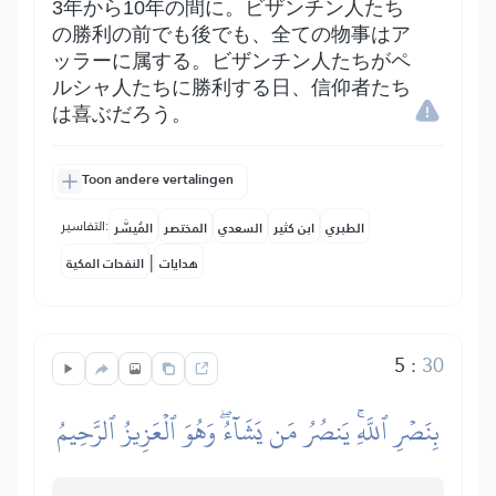
3年から10年の間に。ビザンチン人たち
の勝利の前でも後でも、全ての物事はア
ッラーに属する。ビザンチン人たちがペ
ルシャ人たちに勝利する日、信仰者たち
は喜ぶだろう。
Toon andere vertalingen
التفاسير:
الطبري
ابن كثير
السعدي
المختصر
المُيسَّر
|
هدايات
النفحات المكية
5
:
30
بِنَصۡرِ ٱللَّهِۚ يَنصُرُ مَن يَشَآءُۖ وَهُوَ ٱلۡعَزِيزُ ٱلرَّحِيمُ