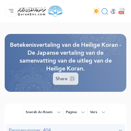
Homepagina
Inhoudsopgave van de vertalingen
Audio
Diensten voor ontwikkelaars - API
Over het project
Contacteer ons
Taal
Browse Old Version
Betekenisvertaling van de Heilige Koran -
De Japanse vertaling van de
samenvatting van de uitleg van de
Heilige Koran.
Share
Soerah Ar-Roem
Pagina
Vers
Paginanummer: 404