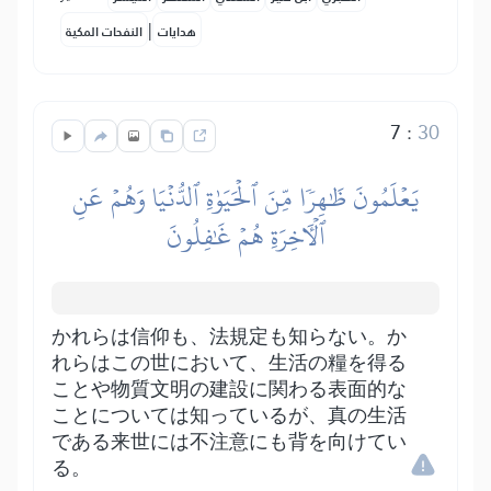
|
هدايات
النفحات المكية
7
:
30
يَعۡلَمُونَ ظَٰهِرٗا مِّنَ ٱلۡحَيَوٰةِ ٱلدُّنۡيَا وَهُمۡ عَنِ
ٱلۡأٓخِرَةِ هُمۡ غَٰفِلُونَ
かれらは信仰も、法規定も知らない。か
れらはこの世において、生活の糧を得る
ことや物質文明の建設に関わる表面的な
ことについては知っているが、真の生活
である来世には不注意にも背を向けてい
る。