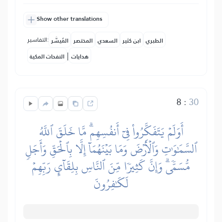
Show other translations
التفاسير:
الطبري
ابن كثير
السعدي
المختصر
المُيسَّر
|
هدايات
النفحات المكية
8
:
30
أَوَلَمۡ يَتَفَكَّرُواْ فِيٓ أَنفُسِهِمۗ مَّا خَلَقَ ٱللَّهُ
ٱلسَّمَٰوَٰتِ وَٱلۡأَرۡضَ وَمَا بَيۡنَهُمَآ إِلَّا بِٱلۡحَقِّ وَأَجَلٖ
مُّسَمّٗىۗ وَإِنَّ كَثِيرٗا مِّنَ ٱلنَّاسِ بِلِقَآيِٕ رَبِّهِمۡ
لَكَٰفِرُونَ