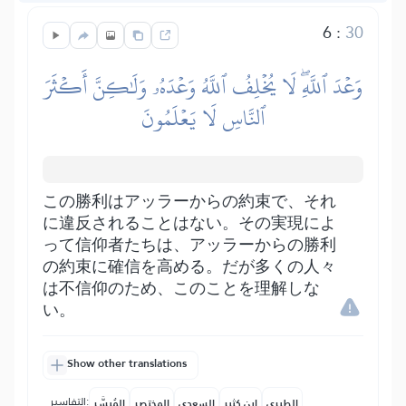
6
:
30
وَعۡدَ ٱللَّهِۖ لَا يُخۡلِفُ ٱللَّهُ وَعۡدَهُۥ وَلَٰكِنَّ أَكۡثَرَ
ٱلنَّاسِ لَا يَعۡلَمُونَ
この勝利はアッラーからの約束で、それ
に違反されることはない。その実現によ
って信仰者たちは、アッラーからの勝利
の約束に確信を高める。だが多くの人々
は不信仰のため、このことを理解しな
い。
Show other translations
التفاسير:
الطبري
ابن كثير
السعدي
المختصر
المُيسَّر