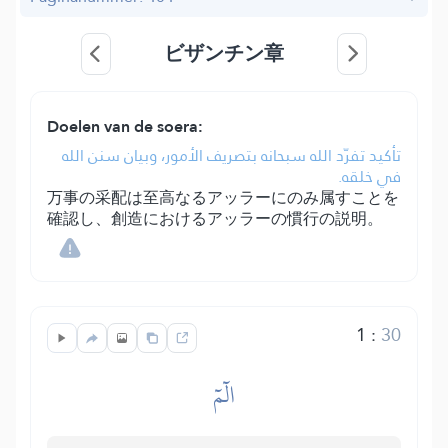
ビザンチン章
Doelen van de soera:
تأكيد تفرّد الله سبحانه بتصريف الأمور، وبيان سنن الله
في خلقه.
万事の采配は至高なるアッラーにのみ属すことを
確認し、創造におけるアッラーの慣行の説明。
1
:
30
الٓمٓ