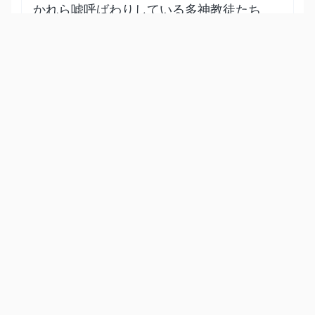
かれら嘘呼ばわりしている多神教徒たち
は、アッラーがかれらと、その他のもの
をいかに創造したのか、考えなかったの
か？アッラーは天地を真理によって創造
したのであり、無意味に創ったのではな
い。かれは、それらが現世で存続する一
定の期間を設けた。多くの人々は、審判
の日に主とまみえることを否定してい
る。だから主を喜ばせる善行によって、
復活に備えることもない。
Show other translations
التفاسير:
الطبري
ابن كثير
السعدي
المختصر
المُيسَّر
|
هدايات
النفحات المكية