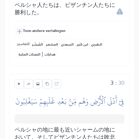
ペルシャ人たちは、ビザンチン人たちに
勝利した。
Toon andere vertalingen
التفاسير:
الطبري
ابن كثير
السعدي
المختصر
المُيسَّر
|
هدايات
النفحات المكية
3
:
30
فِيٓ أَدۡنَى ٱلۡأَرۡضِ وَهُم مِّنۢ بَعۡدِ غَلَبِهِمۡ سَيَغۡلِبُونَ
ペルシャの地に最も近いシャームの地に
おいて。そしてビザンチン人たちは敗北