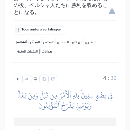
の後、ペルシャ人たちに勝利を収めるこ
とになる。
Toon andere vertalingen
التفاسير:
الطبري
ابن كثير
السعدي
المختصر
المُيسَّر
|
هدايات
النفحات المكية
4
:
30
فِي بِضۡعِ سِنِينَۗ لِلَّهِ ٱلۡأَمۡرُ مِن قَبۡلُ وَمِنۢ بَعۡدُۚ
وَيَوۡمَئِذٖ يَفۡرَحُ ٱلۡمُؤۡمِنُونَ