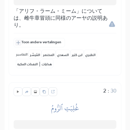
「アリフ・ラーム・ミーム」について
は、雌牛章冒頭に同様のアーヤの説明あ
り。
Toon andere vertalingen
التفاسير:
الطبري
ابن كثير
السعدي
المختصر
المُيسَّر
|
هدايات
النفحات المكية
2
:
30
غُلِبَتِ ٱلرُّومُ