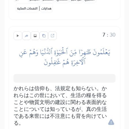
|
هدايات
النفحات المكية
7
:
30
يَعۡلَمُونَ ظَٰهِرٗا مِّنَ ٱلۡحَيَوٰةِ ٱلدُّنۡيَا وَهُمۡ عَنِ
ٱلۡأٓخِرَةِ هُمۡ غَٰفِلُونَ
かれらは信仰も、法規定も知らない。か
れらはこの世において、生活の糧を得る
ことや物質文明の建設に関わる表面的な
ことについては知っているが、真の生活
である来世には不注意にも背を向けてい
る。