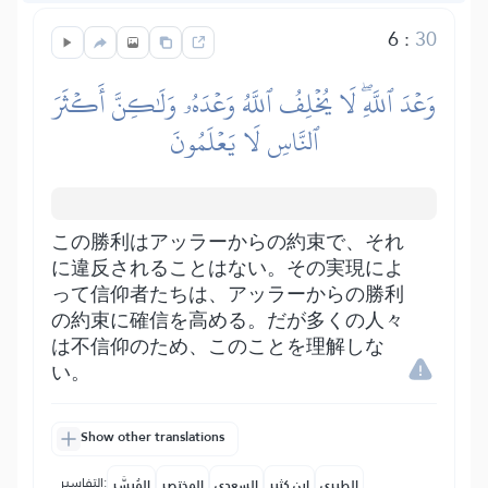
6
:
30
وَعۡدَ ٱللَّهِۖ لَا يُخۡلِفُ ٱللَّهُ وَعۡدَهُۥ وَلَٰكِنَّ أَكۡثَرَ
ٱلنَّاسِ لَا يَعۡلَمُونَ
この勝利はアッラーからの約束で、それ
に違反されることはない。その実現によ
って信仰者たちは、アッラーからの勝利
の約束に確信を高める。だが多くの人々
は不信仰のため、このことを理解しな
い。
Show other translations
التفاسير:
الطبري
ابن كثير
السعدي
المختصر
المُيسَّر