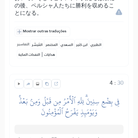
の後、ペルシャ人たちに勝利を収めるこ
とになる。
Mostrar outras traduções
التفاسير:
الطبري
ابن كثير
السعدي
المختصر
المُيسَّر
|
هدايات
النفحات المكية
4
:
30
فِي بِضۡعِ سِنِينَۗ لِلَّهِ ٱلۡأَمۡرُ مِن قَبۡلُ وَمِنۢ بَعۡدُۚ
وَيَوۡمَئِذٖ يَفۡرَحُ ٱلۡمُؤۡمِنُونَ