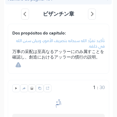
ビザンチン章
Dos propósitos do capítulo:
تأكيد تفرّد الله سبحانه بتصريف الأمور، وبيان سنن الله
في خلقه.
万事の采配は至高なるアッラーにのみ属すことを
確認し、創造におけるアッラーの慣行の説明。
1
:
30
الٓمٓ