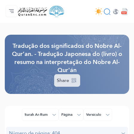
Página inicial
Índice de tradução
Audio
Serviços para desenvolvedores - API
Acerca do projeto
Contacta-nos
Idioma
Browse Old Version
Tradução dos significados do Nobre Al-
Qur’an. - Tradução Japonesa do (livro) o
resumo na interpretação do Nobre Al-
Qur'án
Share
Surah Ar-Rum
Página
Versículo
Número de página: 404