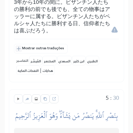
3年から10年の間に。ビザンチン人たち
の勝利の前でも後でも、全ての物事はア
ッラーに属する。ビザンチン人たちがペ
ルシャ人たちに勝利する日、信仰者たち
は喜ぶだろう。
Mostrar outras traduções
التفاسير:
الطبري
ابن كثير
السعدي
المختصر
المُيسَّر
|
هدايات
النفحات المكية
5
:
30
بِنَصۡرِ ٱللَّهِۚ يَنصُرُ مَن يَشَآءُۖ وَهُوَ ٱلۡعَزِيزُ ٱلرَّحِيمُ