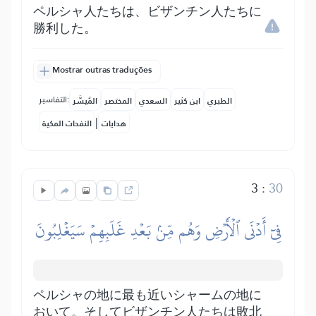
ペルシャ人たちは、ビザンチン人たちに
勝利した。
Mostrar outras traduções
التفاسير:
الطبري
ابن كثير
السعدي
المختصر
المُيسَّر
|
هدايات
النفحات المكية
3
:
30
فِيٓ أَدۡنَى ٱلۡأَرۡضِ وَهُم مِّنۢ بَعۡدِ غَلَبِهِمۡ سَيَغۡلِبُونَ
ペルシャの地に最も近いシャームの地に
おいて。そしてビザンチン人たちは敗北