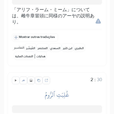
「アリフ・ラーム・ミーム」について
は、雌牛章冒頭に同様のアーヤの説明あ
り。
Mostrar outras traduções
التفاسير:
الطبري
ابن كثير
السعدي
المختصر
المُيسَّر
|
هدايات
النفحات المكية
2
:
30
غُلِبَتِ ٱلرُّومُ