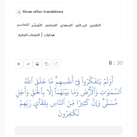
Show other translations
التفاسير:
الطبري
ابن كثير
السعدي
المختصر
المُيسَّر
|
هدايات
النفحات المكية
8
:
30
أَوَلَمۡ يَتَفَكَّرُواْ فِيٓ أَنفُسِهِمۗ مَّا خَلَقَ ٱللَّهُ
ٱلسَّمَٰوَٰتِ وَٱلۡأَرۡضَ وَمَا بَيۡنَهُمَآ إِلَّا بِٱلۡحَقِّ وَأَجَلٖ
مُّسَمّٗىۗ وَإِنَّ كَثِيرٗا مِّنَ ٱلنَّاسِ بِلِقَآيِٕ رَبِّهِمۡ
لَكَٰفِرُونَ