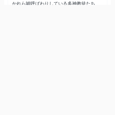
かれら嘘呼ばわりしている多神教徒たち
は、アッラーがかれらと、その他のもの
をいかに創造したのか、考えなかったの
か？アッラーは天地を真理によって創造
したのであり、無意味に創ったのではな
い。かれは、それらが現世で存続する一
定の期間を設けた。多くの人々は、審判
の日に主とまみえることを否定してい
る。だから主を喜ばせる善行によって、
復活に備えることもない。
Show other translations
التفاسير:
الطبري
ابن كثير
السعدي
المختصر
المُيسَّر
|
هدايات
النفحات المكية