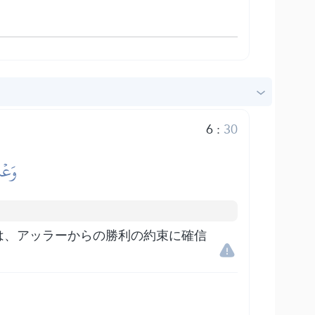
6
:
30
وَعۡد
は、アッラーからの勝利の約束に確信