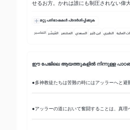
せるお方。かれは誰にも制圧されない偉
മറ്റു പരിഭാഷകൾ പ്രദർശിപ്പിക്കുക
التفاسير:
ات المكية
الطبري
ابن كثير
السعدي
المختصر
المُيسَّر
ഈ പേജിലെ ആയത്തുകളിൽ നിന്നുള്ള പാഠങ
●多神教徒たちは苦難の時にはアッラーへと避
●アッラーの道において奮闘することは、真理