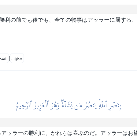
の勝利の前でも後でも、全ての物事はアッラーに属する
|
هدايات
النفح
بِنَصۡرِ ٱللَّهِۚ يَنصُرُ مَن يَشَآءُۖ وَهُوَ ٱلۡعَزِيزُ ٱلرَّحِيمُ
るアッラーの勝利に、かれらは喜ぶのだ。アッラーはお