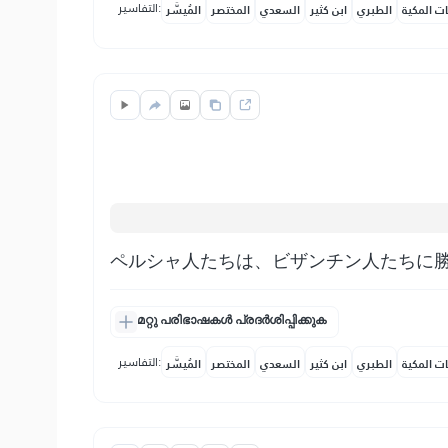
التفاسير:
ات المكية
الطبري
ابن كثير
السعدي
المختصر
المُيسَّر
ペルシャ人たちは、ビザンチン人たちに
മറ്റു പരിഭാഷകൾ പ്രദർശിപ്പിക്കുക
التفاسير:
ات المكية
الطبري
ابن كثير
السعدي
المختصر
المُيسَّر