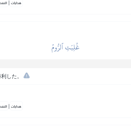
|
هدايات
النفح
غُلِبَتِ ٱلرُّومُ
勝利した。
|
هدايات
النفح