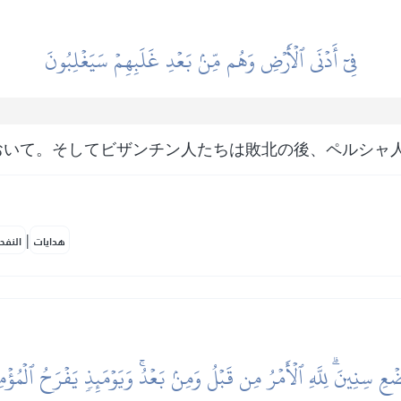
فِيٓ أَدۡنَى ٱلۡأَرۡضِ وَهُم مِّنۢ بَعۡدِ غَلَبِهِمۡ سَيَغۡلِبُونَ
おいて。そしてビザンチン人たちは敗北の後、ペルシャ
|
هدايات
النفح
ۡعِ سِنِينَۗ لِلَّهِ ٱلۡأَمۡرُ مِن قَبۡلُ وَمِنۢ بَعۡدُۚ وَيَوۡمَئِذٖ يَفۡرَحُ ٱلۡمُؤۡم