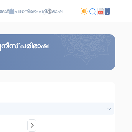
്ങൾ
പദ്ധതിയെ പറ്റി
ഭാഷ
പനീസ് പരിഭാഷ