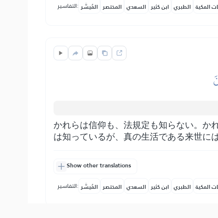
التفاسير:
ات المكية
الطبري
ابن كثير
السعدي
المختصر
المُيسَّر
َ
かれらは信仰も、法規定も知らない。か
は知っているが、真の生活である来世に
Show other translations
التفاسير:
ات المكية
الطبري
ابن كثير
السعدي
المختصر
المُيسَّر