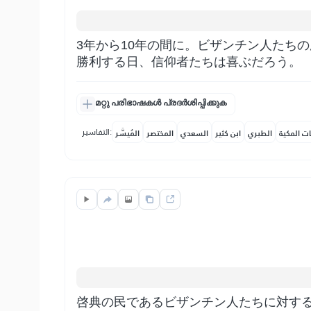
3年から10年の間に。ビザンチン人たち
勝利する日、信仰者たちは喜ぶだろう。
മറ്റു പരിഭാഷകൾ പ്രദർശിപ്പിക്കുക
التفاسير:
ات المكية
الطبري
ابن كثير
السعدي
المختصر
المُيسَّر
啓典の民であるビザンチン人たちに対す