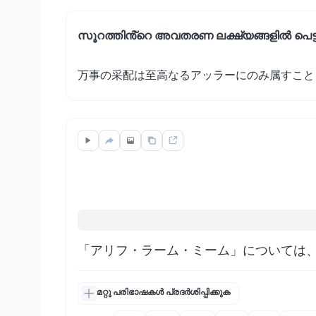
സൂറത്തിൻ്റെ അവതരണ ലക്ഷ്യങ്ങളിൽ പെട്
万事の采配は至高なるアッラーにのみ属すこと
「アリフ・ラーム・ミーム」については
മറ്റു പരിഭാഷകൾ പ്രദർശിപ്പിക്കുക