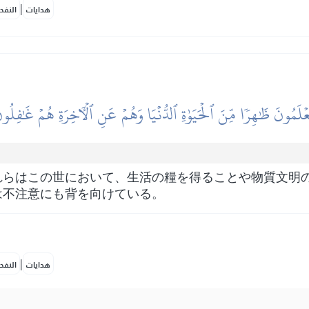
|
هدايات
النفح
عۡلَمُونَ ظَٰهِرٗا مِّنَ ٱلۡحَيَوٰةِ ٱلدُّنۡيَا وَهُمۡ عَنِ ٱلۡأٓخِرَةِ هُمۡ غَٰفِلُون
れらはこの世において、生活の糧を得ることや物質文明
は不注意にも背を向けている。
|
هدايات
النفح