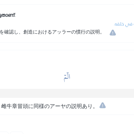
ടതാണ്:
له في خلقه
を確認し、創造におけるアッラーの慣行の説明。
الٓمٓ
、雌牛章冒頭に同様のアーヤの説明あり。