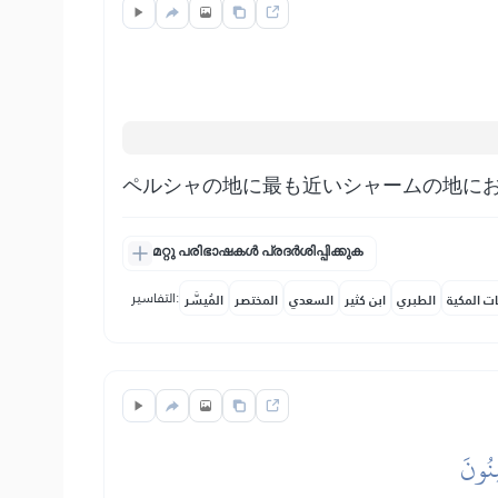
ペルシャの地に最も近いシャームの地に
മറ്റു പരിഭാഷകൾ പ്രദർശിപ്പിക്കുക
التفاسير:
ات المكية
الطبري
ابن كثير
السعدي
المختصر
المُيسَّر
ِنُونَ