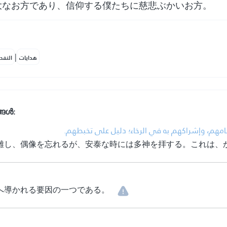
大なお方であり、信仰する僕たちに慈悲ぶかいお方。
|
هدايات
النفح
്ങൾ:
• هم، وإشراكهم به في الرخاء؛ دليل على تخبطهم
難し、偶像を忘れるが、安泰な時には多神を拝する。これは、
へ導かれる要因の一つである。