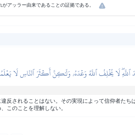
れがアッラー由来であることの証拠である。
َ ٱللَّهِۖ لَا يُخۡلِفُ ٱللَّهُ وَعۡدَهُۥ وَلَٰكِنَّ أَكۡثَرَ ٱلنَّاسِ لَا يَعۡلَم
に違反されることはない。その実現によって信仰者たち
め、このことを理解しない。