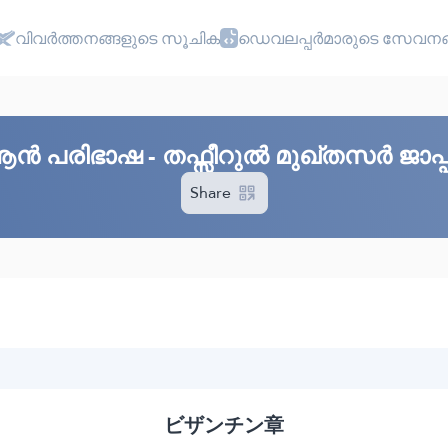
വിവർത്തനങ്ങളുടെ സൂചിക
ഡെവലപ്പർമാരുടെ സേവനങ
ആൻ പരിഭാഷ - തഫ്സീറുൽ മുഖ്തസർ ജാപ്
Share
ビザンチン章