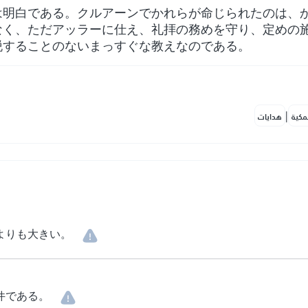
は明白である。クルアーンでかれらが命じられたのは、
なく、ただアッラーに仕え、礼拝の務めを守り、定めの
脱することのないまっすぐな教えなのである。
|
مكية
هدايات
よりも大きい。
件である。