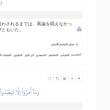
وَ
遣わされるまでは、異論を唱えなかっ
びともいた。
عرض التراجم الأخرى
التفاسير:
المُيسَّر
المختصر
السعدي
ابن كثير
الطبري
النفحات ال
وَمَآ أُمِرُوٓاْ إِلَّا لِيَعۡبُد