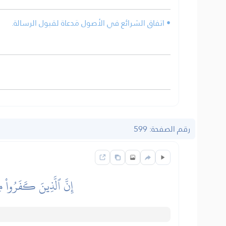
• اتفاق الشرائع في الأصول مَدعاة لقبول الرسالة.
رقم الصفحة: 599
إِنَّ ٱلَّذِينَ كَفَرُواْ مِ