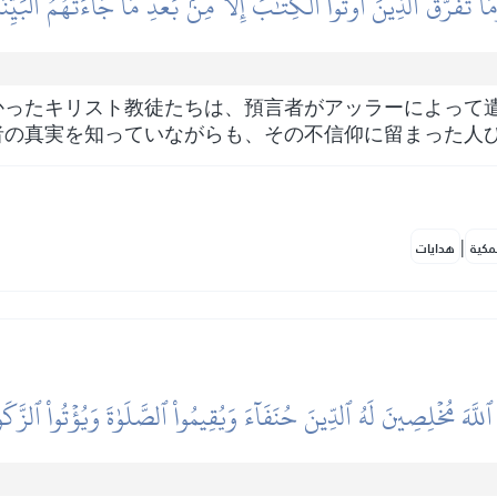
مَا تَفَرَّقَ ٱلَّذِينَ أُوتُواْ ٱلۡكِتَٰبَ إِلَّا مِنۢ بَعۡدِ مَا جَآءَتۡهُمُ ٱلۡبَيِّنَة
かったキリスト教徒たちは、預言者がアッラーによって
者の真実を知っていながらも、その不信仰に留まった人
|
مكية
هدايات
ُواْ ٱللَّهَ مُخۡلِصِينَ لَهُ ٱلدِّينَ حُنَفَآءَ وَيُقِيمُواْ ٱلصَّلَوٰةَ وَيُؤۡتُواْ ٱلزَّكَو