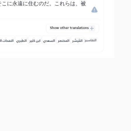
そこに永遠に住むのだ。これらは、被
Show other translations
التفاسير:
المُيسَّر
المختصر
السعدي
ابن كثير
الطبري
النفحات ال
إ