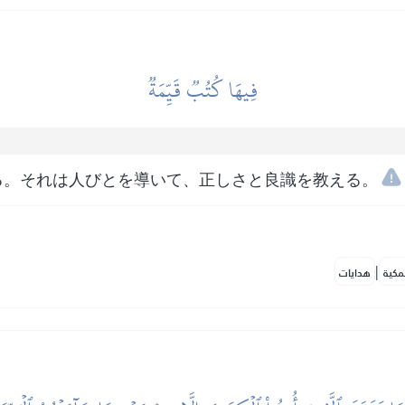
فِيهَا كُتُبٞ قَيِّمَةٞ
る。それは人びとを導いて、正しさと良識を教える。
|
مكية
هدايات