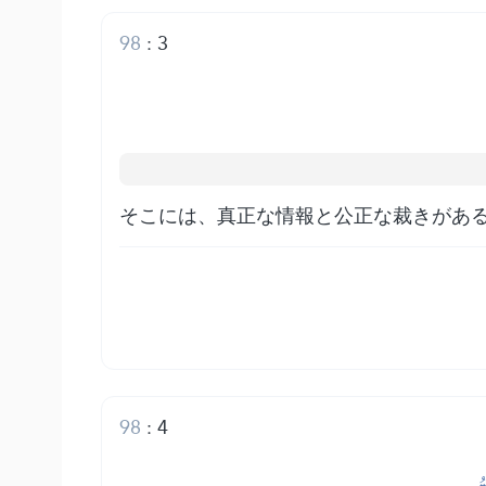
98
:
3
そこには、真正な情報と公正な裁きがあ
98
:
4