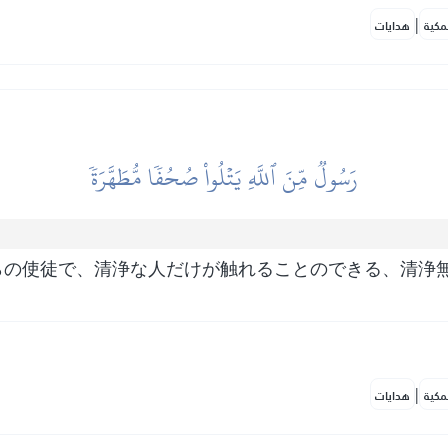
|
مكية
هدايات
رَسُولٞ مِّنَ ٱللَّهِ يَتۡلُواْ صُحُفٗا مُّطَهَّرَةٗ
らの使徒で、清浄な人だけが触れることのできる、清浄
|
مكية
هدايات