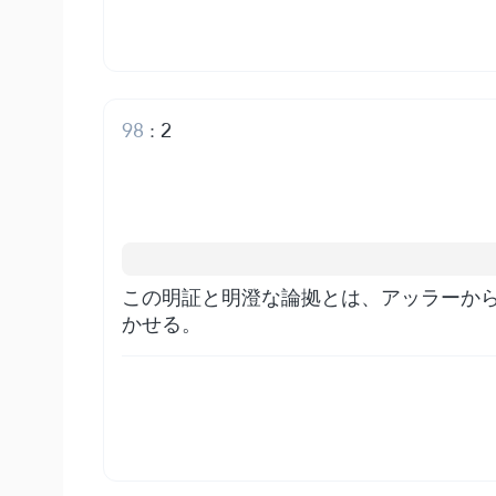
98
:
2
この明証と明澄な論拠とは、アッラーか
かせる。