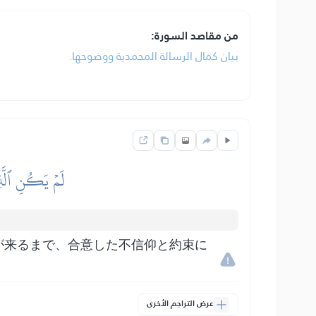
من مقاصد السورة:
بيان كمال الرسالة المحمدية ووضوحها.
لَمۡ يَكُنِ ٱلَّذ
が来るまで、合意した不信仰と約束に
عرض التراجم الأخرى