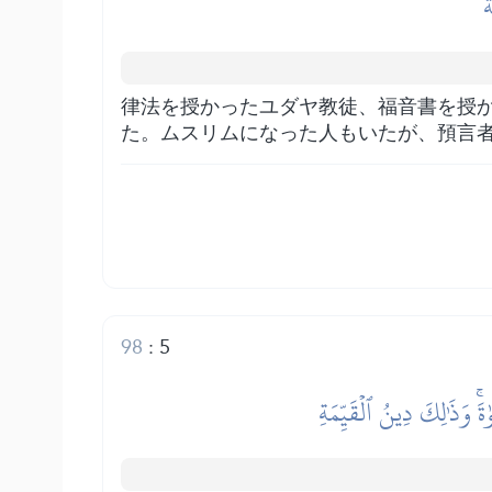
ُ
律法を授かったユダヤ教徒、福音書を授
た。ムスリムになった人もいたが、預言
98
:
5
ٰةَۚ وَذَٰلِكَ دِينُ ٱلۡقَيِّمَةِ