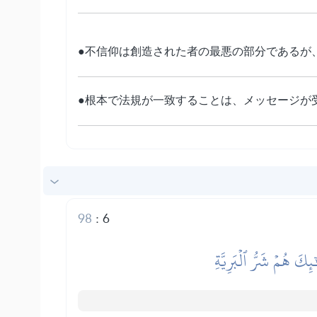
●不信仰は創造された者の最悪の部分であるが
●根本で法規が一致することは、メッセージが
98
:
6
ِكَ هُمۡ شَرُّ ٱلۡبَرِيَّةِ