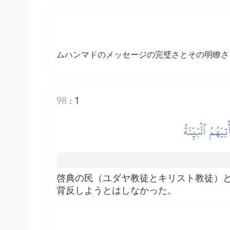
ムハンマドのメッセージの完璧さとその明瞭さ
98
:
1
ُمُ ٱلۡبَيِّنَةُ
啓典の民（ユダヤ教徒とキリスト教徒）
背反しようとはしなかった。