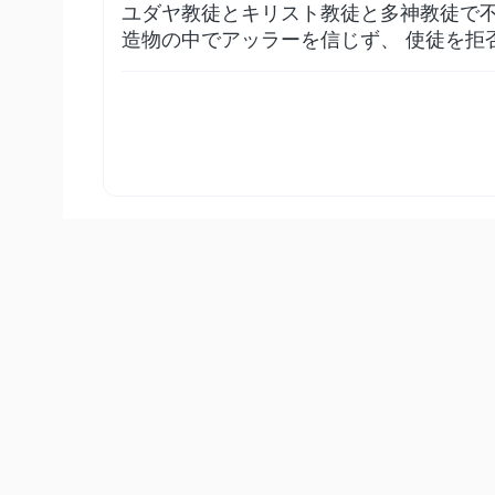
ユダヤ教徒とキリスト教徒と多神教徒で
造物の中でアッラーを信じず、 使徒を拒
98
:
7
だが信仰して善行に励む者たちは、被造