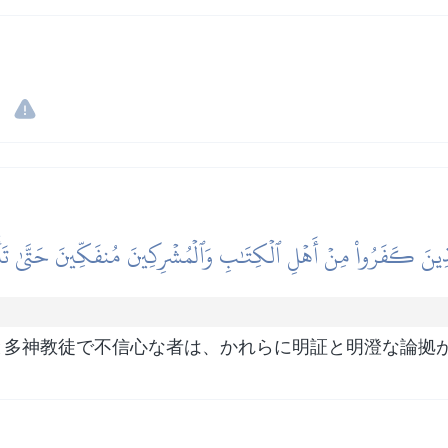
ِينَ كَفَرُواْ مِنۡ أَهۡلِ ٱلۡكِتَٰبِ وَٱلۡمُشۡرِكِينَ مُنفَكِّينَ حَتَّىٰ تَأۡتِيَه
と多神教徒で不信心な者は、かれらに明証と明澄な論拠