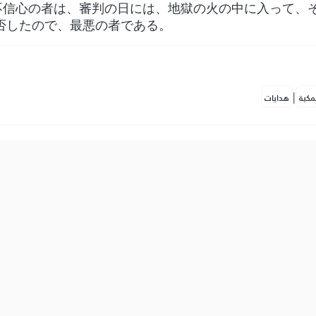
不信心の者は、審判の日には、地獄の火の中に入って、
否したので、最悪の者である。
|
مكية
هدايات
ِنَّ ٱلَّذِينَ ءَامَنُواْ وَعَمِلُواْ ٱلصَّٰلِحَٰتِ أُوْلَٰٓئِكَ هُمۡ خَيۡرُ ٱلۡبَرِيَّةِ
物の中で最善の者だ。