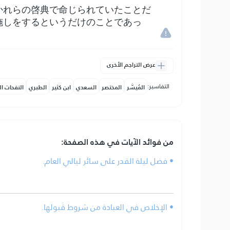
かれらの啓典で命じられていたことだ
施しをするというだけのことであっ
عرض التراجم الأخرى
التفاسير:
المُيسَّر
المختصر
السعدي
ابن كثير
الطبري
النفحات ال
من فوائد الآيات في هذه الصفحة:
• فضل ليلة القدر على سائر ليالي العام.
• الإخلاص في العبادة من شروط قَبولها.