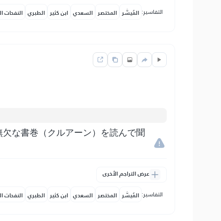
التفاسير:
المُيسَّر
المختصر
السعدي
ابن كثير
الطبري
النفحات ال
無欠な書巻（クルアーン）を読んで聞
عرض التراجم الأخرى
التفاسير:
المُيسَّر
المختصر
السعدي
ابن كثير
الطبري
النفحات ال