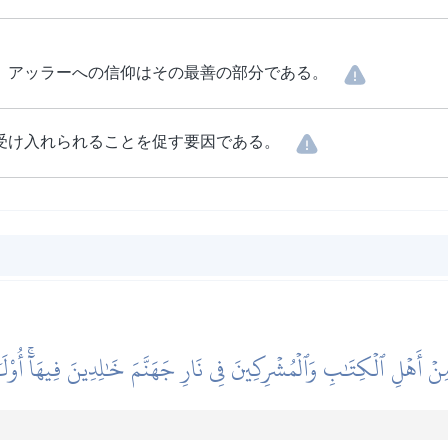
、アッラーへの信仰はその最善の部分である。
受け入れられることを促す要因である。
نۡ أَهۡلِ ٱلۡكِتَٰبِ وَٱلۡمُشۡرِكِينَ فِي نَارِ جَهَنَّمَ خَٰلِدِينَ فِيهَآۚ أُوْلَٰٓئ