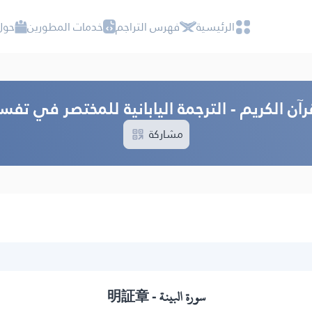
الرئيسية
فهرس التراجم
خدمات المطورين
حول
آن الكريم - الترجمة اليابانية للمختصر في تفسي
مشاركة
明証章
سورة البينة -