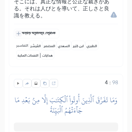
そこには、真正な情報と公正な裁きがあ
る。それは人びとを導いて、正しさと良
識を教える。
অন্যান্য অনুবাদসমূহ দেখুৱাওক
التفاسير:
الطبري
ابن كثير
السعدي
المختصر
المُيسَّر
|
هدايات
النفحات المكية
4
:
98
وَمَا تَفَرَّقَ ٱلَّذِينَ أُوتُواْ ٱلۡكِتَٰبَ إِلَّا مِنۢ بَعۡدِ مَا
جَآءَتۡهُمُ ٱلۡبَيِّنَةُ