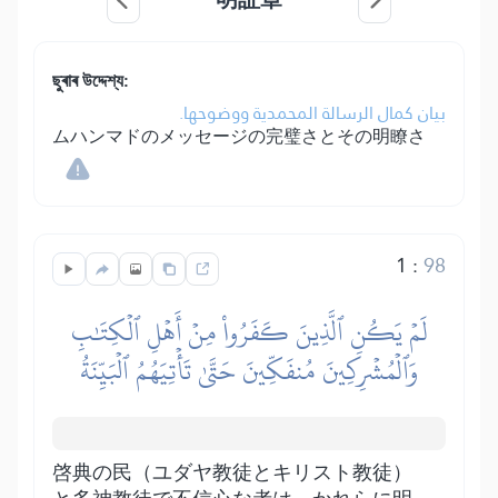
ছুৰাৰ উদ্দেশ্য:
بيان كمال الرسالة المحمدية ووضوحها.
ムハンマドのメッセージの完璧さとその明瞭さ
1
:
98
لَمۡ يَكُنِ ٱلَّذِينَ كَفَرُواْ مِنۡ أَهۡلِ ٱلۡكِتَٰبِ
وَٱلۡمُشۡرِكِينَ مُنفَكِّينَ حَتَّىٰ تَأۡتِيَهُمُ ٱلۡبَيِّنَةُ
啓典の民（ユダヤ教徒とキリスト教徒）