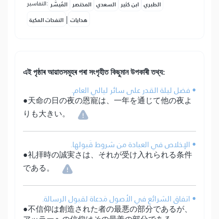
التفاسير:
الطبري
ابن كثير
السعدي
المختصر
المُيسَّر
|
هدايات
النفحات المكية
এই পৃষ্ঠাৰ আয়াতসমূহৰ পৰা সংগৃহীত কিছুমান উপকাৰী তথ্য:
• فضل ليلة القدر على سائر ليالي العام.
●天命の日の夜の恩寵は、一年を通じて他の夜よ
りも大きい。
• الإخلاص في العبادة من شروط قَبولها.
●礼拝時の誠実さは、それが受け入れられる条件
である。
• اتفاق الشرائع في الأصول مَدعاة لقبول الرسالة.
●不信仰は創造された者の最悪の部分であるが、