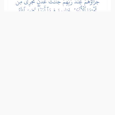
جَزَآؤُهُمۡ عِندَ رَبِّهِمۡ جَنَّٰتُ عَدۡنٖ تَجۡرِي مِن
تَحۡتِهَا ٱلۡأَنۡهَٰرُ خَٰلِدِينَ فِيهَآ أَبَدٗاۖ رَّضِيَ ٱللَّهُ
عَنۡهُمۡ وَرَضُواْ عَنۡهُۚ ذَٰلِكَ لِمَنۡ خَشِيَ رَبَّهُۥ
かれらへの主（アッラー）からの報奨
は、樹木と宮殿があり川が下を流れる楽
園で、そこに永遠に住む。アッラーはか
れらの信仰と服従に満悦され、かれらも
恩寵に喜悦している。これらは主を畏れ
る者に対するもので、その命令に従い、
禁止されたものは控えるのだ。
Show other translations
التفاسير:
الطبري
ابن كثير
السعدي
المختصر
المُيسَّر
|
هدايات
النفحات المكية