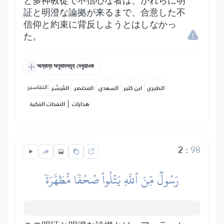
と多神教徒で不信心な者は、かれらに明
証と明澄な論拠が来るまで、合意した不
信仰と約束に背反しようとはしなかっ
た。
অন্যান্য অনুবাদসমূহ দেখুৱাওক
التفاسير:
الطبري
ابن كثير
السعدي
المختصر
المُيسَّر
|
هدايات
النفحات المكية
2
:
98
رَسُولٞ مِّنَ ٱللَّهِ يَتۡلُواْ صُحُفٗا مُّطَهَّرَةٗ