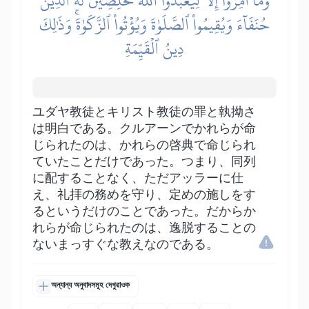
وَمَآ أُمِرُوٓاْ إِلَّا لِيَعۡبُدُواْ ٱللَّهَ مُخۡلِصِينَ لَهُ ٱلدِّينَ
حُنَفَآءَ وَيُقِيمُواْ ٱلصَّلَوٰةَ وَيُؤۡتُواْ ٱلزَّكَوٰةَۚ وَذَٰلِكَ
دِينُ ٱلۡقَيِّمَةِ
ユダヤ教徒とキリスト教徒の罪と執拗さ
は明白である。クルアーンでかれらが命
じられたのは、かれらの啓典で命じられ
ていたことだけであった。つまり、同列
に配することなく、ただアッラーに仕
え、礼拝の務めを守り、定めの施しをす
るというだけのことであった。だからか
れらが命じられたのは、逸脱することの
ないまっすぐな教えなのである。
অন্যান্য অনুবাদসমূহ দেখুৱাওক