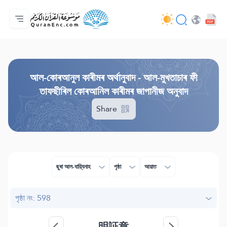
মুখ্য পৃষ্ঠা
অনুবাদসমূহৰ সূচীপত্ৰ
Audio
ডেভ্লপাৰসকলৰ সেৱাসমূহ - API
প্ৰকল্পৰ বিষয়ে
আমাৰ সৈতে যোগাযোগ কৰক
ভাষা
Browse Old Version
আল-কোৰআনুল কাৰীমৰ অৰ্থানুবাদ - আল-মুখতাচাৰ ফী
তাফছীৰিল কোৰআনিল কাৰীমৰ জাপানীজ অনুবাদ
Share
ছুৰা আল-বায়্যিনাহ
পৃষ্ঠা
আয়াত
পৃষ্ঠা নং: 598
明証章