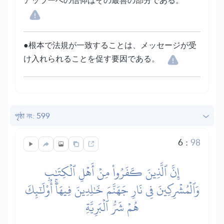
アッラーへの信仰はその最善の部分である。
●根本で法規が一致することは、メッセージが受
け入れられることを促す要因である。
পৃষ্ঠা নং: 599
6
:
98
إِنَّ ٱلَّذِينَ كَفَرُواْ مِنۡ أَهۡلِ ٱلۡكِتَٰبِ
وَٱلۡمُشۡرِكِينَ فِي نَارِ جَهَنَّمَ خَٰلِدِينَ فِيهَآۚ أُوْلَٰٓئِكَ
هُمۡ شَرُّ ٱلۡبَرِيَّةِ