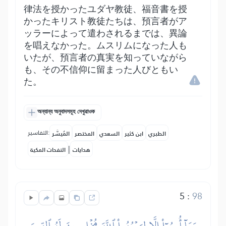
律法を授かったユダヤ教徒、福音書を授
かったキリスト教徒たちは、預言者がア
ッラーによって遣わされるまでは、異論
を唱えなかった。ムスリムになった人も
いたが、預言者の真実を知っていながら
も、その不信仰に留まった人びともい
た。
অন্যান্য অনুবাদসমূহ দেখুৱাওক
التفاسير:
الطبري
ابن كثير
السعدي
المختصر
المُيسَّر
|
هدايات
النفحات المكية
5
:
98