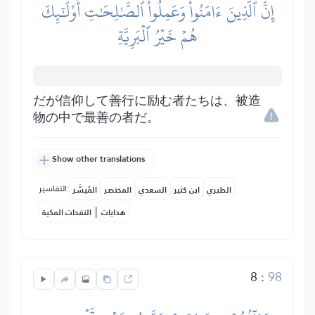
إِنَّ ٱلَّذِينَ ءَامَنُواْ وَعَمِلُواْ ٱلصَّٰلِحَٰتِ أُوْلَٰٓئِكَ
هُمۡ خَيۡرُ ٱلۡبَرِيَّةِ
だが信仰して善行に励む者たちは、被造
物の中で最善の者だ。
Show other translations
التفاسير:
الطبري
ابن كثير
السعدي
المختصر
المُيسَّر
|
هدايات
النفحات المكية
8
:
98