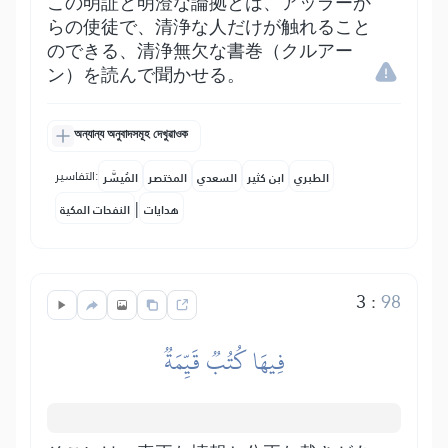
この明証と明澄な論拠とは、アッラーか
らの使徒で、清浄な人だけが触れること
のできる、清浄無欠な書巻（クルアー
ン）を読んで聞かせる。
অন্যান্য অনুবাদসমূহ দেখুৱাওক
التفاسير:
الطبري
ابن كثير
السعدي
المختصر
المُيسَّر
|
هدايات
النفحات المكية
3
:
98
فِيهَا كُتُبٞ قَيِّمَةٞ