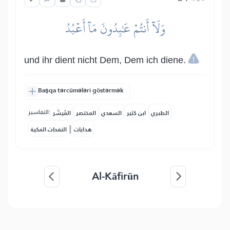
وَلَآ أَنتُمۡ عَٰبِدُونَ مَآ أَعۡبُدُ
und ihr dient nicht Dem, Dem ich diene.
Başqa tərcümələri göstərmək
التفاسير:
الطبري
ابن كثير
السعدي
المختصر
المُيسَّر
|
هدايات
النفحات المكية
Al-Kāfirūn