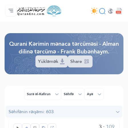
Ana səhifə
Tərcümənin mündəricatı
Audio
Tərtibatçıların xidməti - API
Layihə haqqında
Bizimlə əlaqə saxla
Dil
Browse Old Version
Qurani Kərimin mənaca tərcüməsi - Alman
dilinə tərcümə - Frank Bubənhaym.
Yükləmək
Share
Surə əl-Kafirun
Səhifə
Ayə
Səhifənin rəqəmi: 603
3
:
109