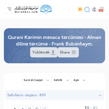
Ana səhifə
Tərcümənin mündəricatı
Audio
Tərtibatçıların xidməti - API
Layihə haqqında
Bizimlə əlaqə saxla
Dil
Browse Old Version
Qurani Kərimin mənaca tərcüməsi - Alman
dilinə tərcümə - Frank Bubənhaym.
Yükləmək
Share
Surə əl-Casiyə
Səhifə
Ayə
Səhifənin rəqəmi: 499
10
:
45