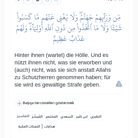
مِّن وَرَآئِهِمۡ جَهَنَّمُۖ وَلَا يُغۡنِي عَنۡهُم مَّا كَسَبُواْ
شَيۡـٔٗا وَلَا مَا ٱتَّخَذُواْ مِن دُونِ ٱللَّهِ أَوۡلِيَآءَۖ وَلَهُمۡ
عَذَابٌ عَظِيمٌ
Hinter ihnen (wartet) die Hölle. Und es
nützt ihnen nicht, was sie erworben und
(auch) nicht, was sie sich anstatt Allahs
zu Schutzherren genommen haben; für
sie wird es gewaltige Strafe geben.
Başqa tərcümələri göstərmək
التفاسير:
الطبري
ابن كثير
السعدي
المختصر
المُيسَّر
|
هدايات
النفحات المكية