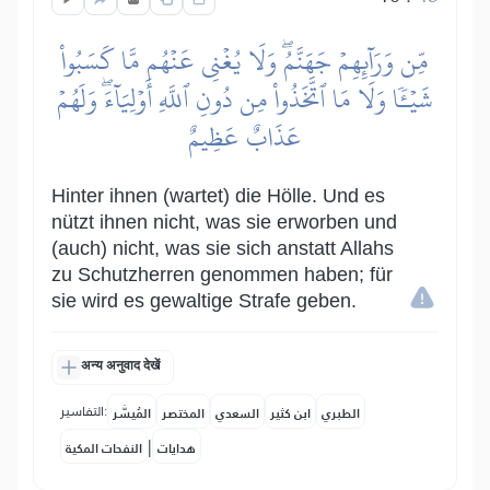
مِّن وَرَآئِهِمۡ جَهَنَّمُۖ وَلَا يُغۡنِي عَنۡهُم مَّا كَسَبُواْ
شَيۡـٔٗا وَلَا مَا ٱتَّخَذُواْ مِن دُونِ ٱللَّهِ أَوۡلِيَآءَۖ وَلَهُمۡ
عَذَابٌ عَظِيمٌ
Hinter ihnen (wartet) die Hölle. Und es
nützt ihnen nicht, was sie erworben und
(auch) nicht, was sie sich anstatt Allahs
zu Schutzherren genommen haben; für
sie wird es gewaltige Strafe geben.
अन्य अनुवाद देखें
التفاسير:
الطبري
ابن كثير
السعدي
المختصر
المُيسَّر
|
هدايات
النفحات المكية