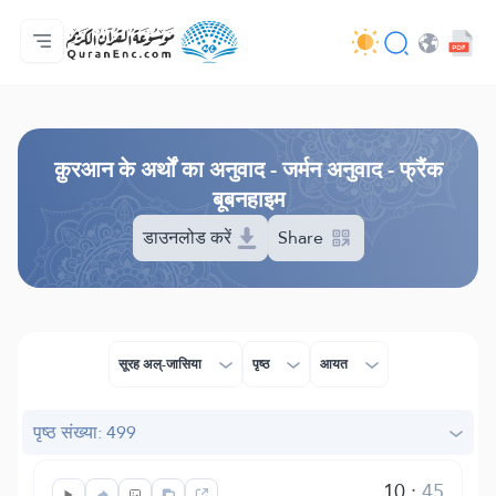
मुख्य
अनुवादों की सूची
Audio
अपडेट करने वालों की सेवाएँ - API
परियोजना के बारे में
हमसे सम्पर्क करें
भाषा
Browse Old Version
क़ुरआन के अर्थों का अनुवाद - जर्मन अनुवाद - फ्रैंक
बूबनहाइम
डाउनलोड करें
Share
सूरह अल्-जासिया
पृष्ठ
आयत
पृष्ठ संख्या: 499
10
:
45