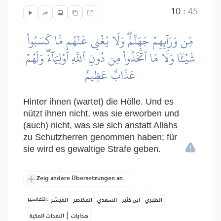
10
:
45
مِّن وَرَآئِهِمۡ جَهَنَّمُۖ وَلَا يُغۡنِي عَنۡهُم مَّا كَسَبُواْ
شَيۡـٔٗا وَلَا مَا ٱتَّخَذُواْ مِن دُونِ ٱللَّهِ أَوۡلِيَآءَۖ وَلَهُمۡ
عَذَابٌ عَظِيمٌ
Hinter ihnen (wartet) die Hölle. Und es
nützt ihnen nicht, was sie erworben und
(auch) nicht, was sie sich anstatt Allahs
zu Schutzherren genommen haben; für
sie wird es gewaltige Strafe geben.
Zeig andere Übersetzungen an.
التفاسير:
الطبري
ابن كثير
السعدي
المختصر
المُيسَّر
|
هدايات
النفحات المكية