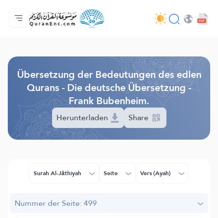
Hauptseite
Inhaltsverzeichnis der Übersetzungen
Audio
Service der Entwickler - API
Über das Projekt
Kontakt
Sprache
Browse Old Version
Übersetzung der Bedeutungen des edlen
Qurans - Die deutsche Übersetzung -
Frank Bubenheim.
Herunterladen
Share
Surah Al-Jāthiyah
Seite
Vers (Ayah)
Nummer der Seite: 499