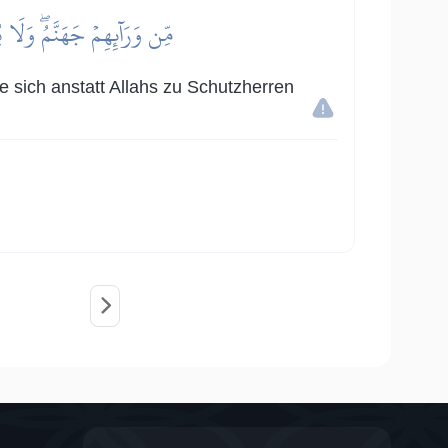
مِّن وَرَآئِهِمۡ جَهَنَّمُۖ وَلَا
ie sich anstatt Allahs zu Schutzherren