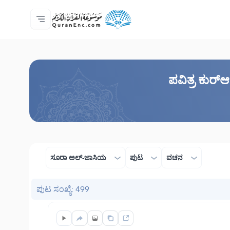
ಮುಖಪುಟ
ಅನುವಾದಗಳ ಸೂಚಿ
Audio
ಡೆವಲಪರ್ ಸೇವೆಗಳು - API
ಯೋಜನೆಯ ಬಗ್ಗೆ
ನಮ್ಮನ್ನು ಕರೆ ಮಾಡಿ
ಭಾಷೆ
Browse Old Version
ಪವಿತ್ರ ಕುರ್
ಸೂರಾ ಅಲ್ -ಜಾಸಿಯ
ಪುಟ
ವಚನ
ಪುಟ ಸಂಖ್ಯೆ: 499