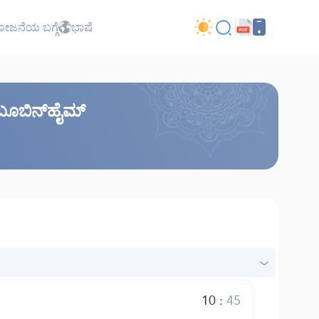
ಜನೆಯ ಬಗ್ಗೆ
ಭಾಷೆ
 ಬೂಬಿನ್‌ಹೈಮ್
10
:
45