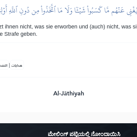
 يُغۡنِي عَنۡهُم مَّا كَسَبُواْ شَيۡـٔٗا وَلَا مَا ٱتَّخَذُواْ مِن دُونِ ٱللَّهِ أَوۡل
tzt ihnen nicht, was sie erworben und (auch) nicht, was s
e Strafe geben.
|
هدايات
النفح
Al-Jāthiyah
ಮೇಲಿಂಗ್ ಪಟ್ಟಿಯಲ್ಲಿ ನೋಂದಾಯಿಸಿ