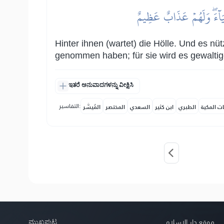
ِيَآءَۖ وَلَهُمۡ عَذَابٌ عَظِيمٌ
Hinter ihnen (wartet) die Hölle. Und es nü
genommen haben; für sie wird es gewaltig
ಇತರೆ ಅನುವಾದಗಳನ್ನು ವೀಕ್ಷಿಸಿ
التفاسير:
ات المكية
الطبري
ابن كثير
السعدي
المختصر
المُيسَّر
ಮುಖಪುಟ
موقع دار الإسلام