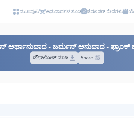
ಮುಖಪುಟ
ಅನುವಾದಗಳ ಸೂಚಿ
ಡೆವಲಪರ್ ಸೇವೆಗಳು
ಯೋ
‌ಆನ್ ಅರ್ಥಾನುವಾದ - ಜರ್ಮನ್ ಅನುವಾದ - ಫ್ರಾಂಕ್
ಡೌನ್‌ಲೋಡ್ ಮಾಡಿ
Share