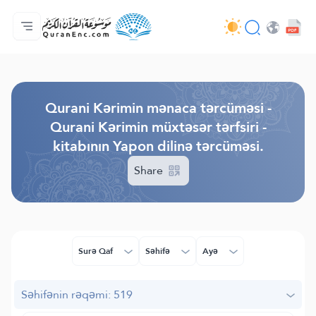
Ana səhifə
Tərcümənin mündəricatı
Audio
Tərtibatçıların xidməti - API
Layihə haqqında
Bizimlə əlaqə saxla
Dil
Browse Old Version
Qurani Kərimin mənaca tərcüməsi -
Qurani Kərimin müxtəsər tərfsiri -
kitabının Yapon dilinə tərcüməsi.
Share
Surə Qaf
Səhifə
Ayə
Səhifənin rəqəmi: 519