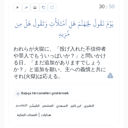
30
:
50
يَوۡمَ نَقُولُ لِجَهَنَّمَ هَلِ ٱمۡتَلَأۡتِ وَتَقُولُ هَلۡ مِن
مَّزِيدٖ
われらが火獄に、「投げ入れた不信仰者
や罪人でもういっぱいか？」と問いかけ
る日、「まだ追加がありますでしょう
か？」と追加を願い、主への義憤と共に
それ(火獄)は応える。
Başqa tərcümələri göstərmək
التفاسير:
الطبري
ابن كثير
السعدي
المختصر
المُيسَّر
|
هدايات
النفحات المكية