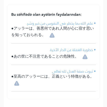
Bu səhifədə olan ayələrin faydalarından:
• علم الله بما يخطر في النفوس من خير وشر.
●アッラーは、善悪何であれ人間が心に宿す思い
を知っておられる。
• خطورة الغفلة عن الدار الآخرة.
●あの世に不注意であることの危険性。
• ثبوت صفة العدل لله تعالى.
●至高のアッラーには、正義という特徴がある。