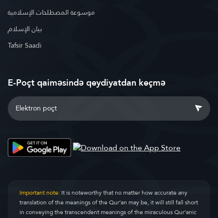
موسوعة المصطلحات الإسلامية
بيان الإسلام
Tafsir Saadi
E-Poçt qaiməsində qeydiyatdan keçmə
Important note:
It is noteworthy that no matter how accurate any
translation of the meanings of the Qur’an may be, it will still fall short
in conveying the transcendent meanings of the miraculous Qur’anic