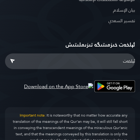
بيان الإسلام
تفسير السعدي
ئېلخەت خىزمىتىگە تىزىملىتىش
Important note:
It is noteworthy that no matter how accurate any
translation of the meanings of the Qur’an may be, it will still fall short
in conveying the transcendent meanings of the miraculous Qur’anic
text, and that the meanings conveyed by this translation is only the