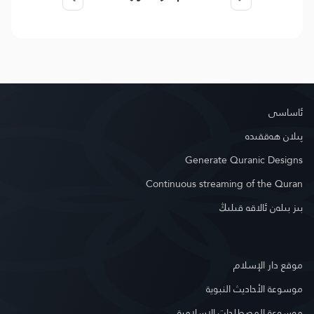
ئاساسى
پىلان ھەققىدە
Generate Quranic Designs
Continuous streaming of the Quran
بىز بىلەن ئالاقە قىلىڭ
موقع دار الإسلام
موسوعة الأحاديث النبوية
موسوعة المصطلحات الإسلامية