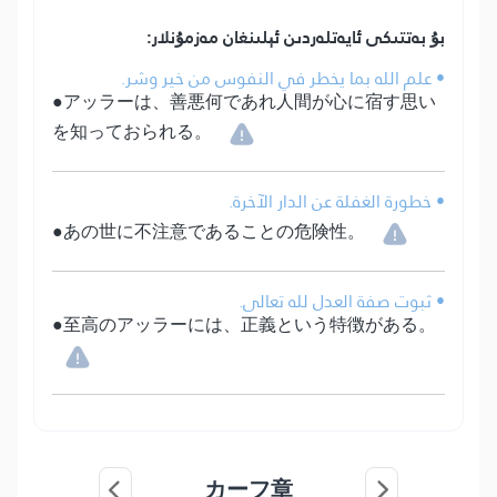
بۇ بەتتىكى ئايەتلەردىن ئېلىنغان مەزمۇنلار:
• علم الله بما يخطر في النفوس من خير وشر.
●アッラーは、善悪何であれ人間が心に宿す思い
を知っておられる。
• خطورة الغفلة عن الدار الآخرة.
●あの世に不注意であることの危険性。
• ثبوت صفة العدل لله تعالى.
●至高のアッラーには、正義という特徴がある。
カーフ章