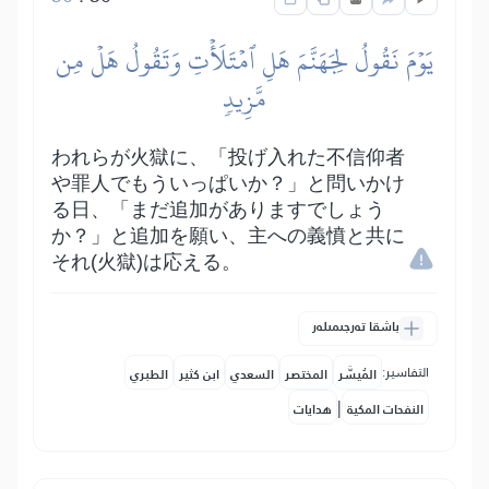
يَوۡمَ نَقُولُ لِجَهَنَّمَ هَلِ ٱمۡتَلَأۡتِ وَتَقُولُ هَلۡ مِن
مَّزِيدٖ
われらが火獄に、「投げ入れた不信仰者
や罪人でもういっぱいか？」と問いかけ
る日、「まだ追加がありますでしょう
か？」と追加を願い、主への義憤と共に
それ(火獄)は応える。
باشقا تەرجىمىلەر
التفاسير:
المُيسَّر
المختصر
السعدي
ابن كثير
الطبري
|
النفحات المكية
هدايات