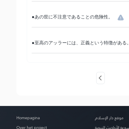
●あの世に不注意であることの危険性。
●至高のアッラーには、正義という特徴がある
Homepagina
موقع دار الإسلام
Over het project
عة الأحاديث النبوية