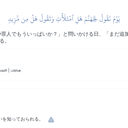
يَوۡمَ نَقُولُ لِجَهَنَّمَ هَلِ ٱمۡتَلَأۡتِ وَتَقُولُ هَلۡ مِن مَّزِيدٖ
や罪人でもういっぱいか？」と問いかける日、「まだ追
える。
|
هدايات
النفح
いを知っておられる。