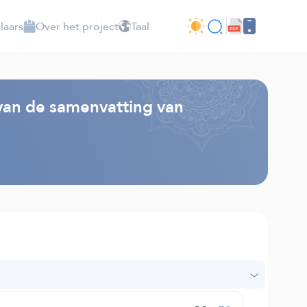
laars
Over het project
Taal
 van de samenvatting van