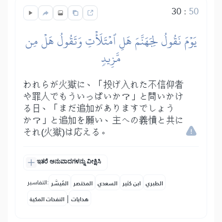
30
:
50
يَوۡمَ نَقُولُ لِجَهَنَّمَ هَلِ ٱمۡتَلَأۡتِ وَتَقُولُ هَلۡ مِن
مَّزِيدٖ
われらが火獄に、「投げ入れた不信仰者
や罪人でもういっぱいか？」と問いかけ
る日、「まだ追加がありますでしょう
か？」と追加を願い、主への義憤と共に
それ(火獄)は応える。
ಇತರೆ ಅನುವಾದಗಳನ್ನು ವೀಕ್ಷಿಸಿ
التفاسير:
الطبري
ابن كثير
السعدي
المختصر
المُيسَّر
|
هدايات
النفحات المكية