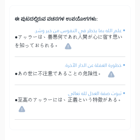
ಈ ಪುಟದಲ್ಲಿರುವ ವಚನಗಳ ಉಪಯೋಗಗಳು:
• علم الله بما يخطر في النفوس من خير وشر.
●アッラーは、善悪何であれ人間が心に宿す思い
を知っておられる。
• خطورة الغفلة عن الدار الآخرة.
●あの世に不注意であることの危険性。
• ثبوت صفة العدل لله تعالى.
●至高のアッラーには、正義という特徴がある。