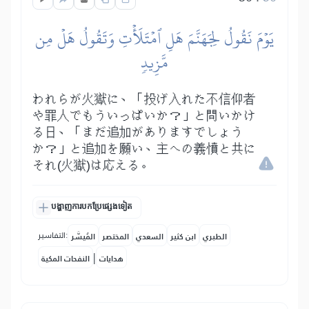
يَوۡمَ نَقُولُ لِجَهَنَّمَ هَلِ ٱمۡتَلَأۡتِ وَتَقُولُ هَلۡ مِن
مَّزِيدٖ
われらが火獄に、「投げ入れた不信仰者
や罪人でもういっぱいか？」と問いかけ
る日、「まだ追加がありますでしょう
か？」と追加を願い、主への義憤と共に
それ(火獄)は応える。
បង្ហាញការបកប្រែផ្សេងទៀត
التفاسير:
الطبري
ابن كثير
السعدي
المختصر
المُيسَّر
|
هدايات
النفحات المكية