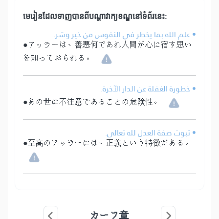
មេរៀនដែលទាញបានពីបណ្តាវាក្យខណ្ឌនៅទំព័រនេះ:
• علم الله بما يخطر في النفوس من خير وشر.
●アッラーは、善悪何であれ人間が心に宿す思い
を知っておられる。
• خطورة الغفلة عن الدار الآخرة.
●あの世に不注意であることの危険性。
• ثبوت صفة العدل لله تعالى.
●至高のアッラーには、正義という特徴がある。
カーフ章