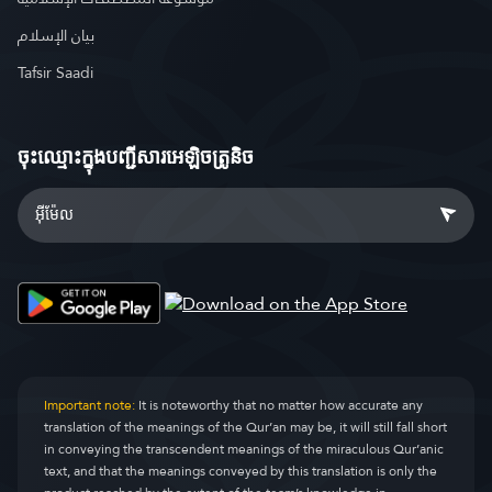
بيان الإسلام
Tafsir Saadi
ចុះឈ្មោះ​ក្នុងបញ្ជីសារអេឡិចត្រូនិច
Important note:
It is noteworthy that no matter how accurate any
translation of the meanings of the Qur’an may be, it will still fall short
in conveying the transcendent meanings of the miraculous Qur’anic
text, and that the meanings conveyed by this translation is only the