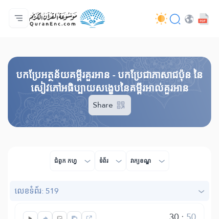
ទំព័រ​ដេីម
មាតិកានៃការបកប្រែ
Audio
សេវាកម្មសម្រាប់អ្នកអភិវឌ្ឍន៍ - API
អំពី​គម្រោង
ទំនាក់ទំងមកកាន់យើងខ្ញុំ
ភាសា
Browse Old Version
បកប្រែអត្ថន័យគម្ពីរគួរអាន - បកប្រែជាភាសាជប៉ុន នៃ
សៀវភៅអធិប្បាយសង្ខេបនៃគម្ពីរអាល់គួរអាន
Share
ជំពូក​ កហ្វ
ទំព័រ
វាក្យខណ្ឌ
លេខ​ទំព័រ: 519
30
:
50