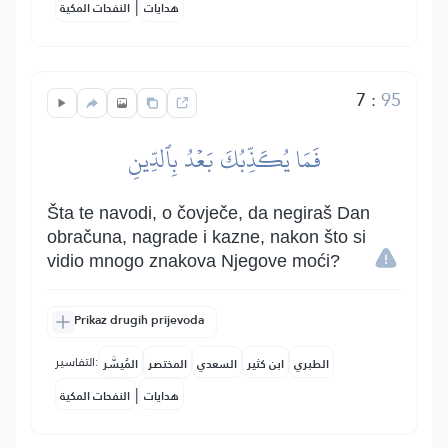
|
هدايات
النفحات المكية
7
:
95
فَمَا يُكَذِّبُكَ بَعۡدُ بِٱلدِّينِ
Šta te navodi, o čovječe, da negiraš Dan
obračuna, nagrade i kazne, nakon što si
vidio mnogo znakova Njegove moći?
Prikaz drugih prijevoda
التفاسير:
الطبري
ابن كثير
السعدي
المختصر
المُيسَّر
|
هدايات
النفحات المكية