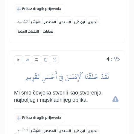
Prikaz drugih prijevoda
التفاسير:
الطبري
ابن كثير
السعدي
المختصر
المُيسَّر
|
هدايات
النفحات المكية
4
:
95
لَقَدۡ خَلَقۡنَا ٱلۡإِنسَٰنَ فِيٓ أَحۡسَنِ تَقۡوِيمٖ
Mi smo čovjeka stvorili kao stvorenja
najboljeg i najskladnijeg oblika.
Prikaz drugih prijevoda
التفاسير:
الطبري
ابن كثير
السعدي
المختصر
المُيسَّر