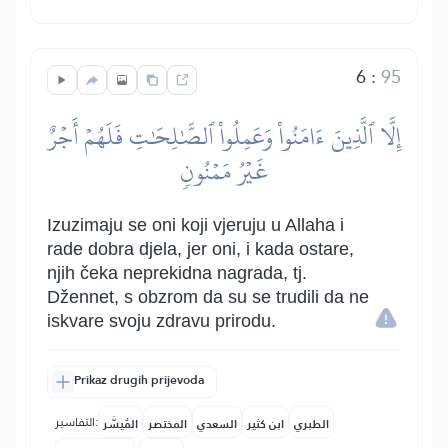
6
:
95
إِلَّا ٱلَّذِينَ ءَامَنُواْ وَعَمِلُواْ ٱلصَّٰلِحَٰتِ فَلَهُمۡ أَجۡرٌ
غَيۡرُ مَمۡنُونٖ
Izuzimaju se oni koji vjeruju u Allaha i
rade dobra djela, jer oni, i kada ostare,
njih čeka neprekidna nagrada, tj.
Džennet, s obzrom da su se trudili da ne
iskvare svoju zdravu prirodu.
Prikaz drugih prijevoda
التفاسير:
الطبري
ابن كثير
السعدي
المختصر
المُيسَّر