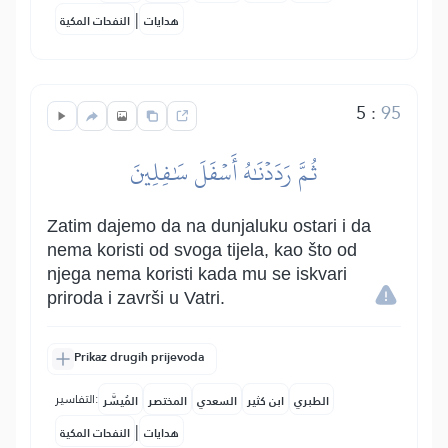
|
هدايات
النفحات المكية
5
:
95
ثُمَّ رَدَدۡنَٰهُ أَسۡفَلَ سَٰفِلِينَ
Zatim dajemo da na dunjaluku ostari i da
nema koristi od svoga tijela, kao što od
njega nema koristi kada mu se iskvari
priroda i završi u Vatri.
Prikaz drugih prijevoda
التفاسير:
الطبري
ابن كثير
السعدي
المختصر
المُيسَّر
|
هدايات
النفحات المكية