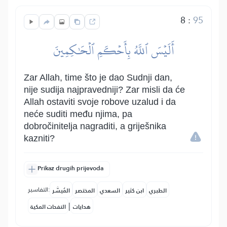
8
:
95
أَلَيۡسَ ٱللَّهُ بِأَحۡكَمِ ٱلۡحَٰكِمِينَ
Zar Allah, time što je dao Sudnji dan,
nije sudija najpravedniji? Zar misli da će
Allah ostaviti svoje robove uzalud i da
neće suditi među njima, pa
dobročinitelja nagraditi, a griješnika
kazniti?
Prikaz drugih prijevoda
التفاسير:
الطبري
ابن كثير
السعدي
المختصر
المُيسَّر
|
هدايات
النفحات المكية