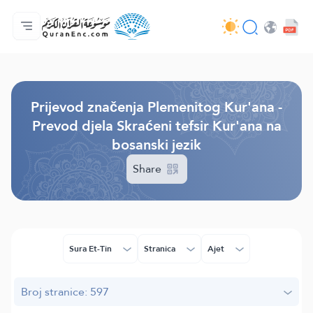
Početna stranica
Sadržaj prijevodā
Audio
Usluge programera - API
O projektu
Kontaktiraj nas
Jezik
Browse Old Version
Prijevod značenja Plemenitog Kur'ana -
Prevod djela Skraćeni tefsir Kur'ana na
bosanski jezik
Share
Sura Et-Tin
Stranica
Ajet
Broj stranice: 597