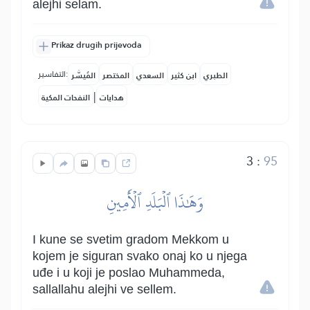
alejhi selam.
Prikaz drugih prijevoda
التفاسير:
الطبري
ابن كثير
السعدي
المختصر
المُيسَّر
|
هدايات
النفحات المكية
3
:
95
وَهَٰذَا ٱلۡبَلَدِ ٱلۡأَمِينِ
I kune se svetim gradom Mekkom u
kojem je siguran svako onaj ko u njega
uđe i u koji je poslao Muhammeda,
sallallahu alejhi ve sellem.