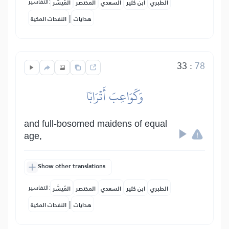
التفاسير:
الطبري
ابن كثير
السعدي
المختصر
المُيسَّر
|
هدايات
النفحات المكية
33
:
78
وَكَوَاعِبَ أَتۡرَابٗا
and full-bosomed maidens of equal
age,
Show other translations
التفاسير:
الطبري
ابن كثير
السعدي
المختصر
المُيسَّر
|
هدايات
النفحات المكية