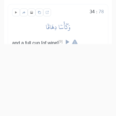
34
:
78
وَكَأۡسٗا دِهَاقٗا
[9]
and a full cup [of wine]
.
[9]
i.e., tasteful wine which
neither intoxicates nor causes
headache.
Show other translations
التفاسير:
الطبري
ابن كثير
السعدي
المختصر
المُيسَّر
|
هدايات
النفحات المكية