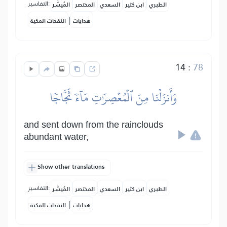
التفاسير:
الطبري
ابن كثير
السعدي
المختصر
المُيسَّر
|
هدايات
النفحات المكية
14
:
78
وَأَنزَلۡنَا مِنَ ٱلۡمُعۡصِرَٰتِ مَآءٗ ثَجَّاجٗا
and sent down from the rainclouds
abundant water,
Show other translations
التفاسير:
الطبري
ابن كثير
السعدي
المختصر
المُيسَّر
|
هدايات
النفحات المكية