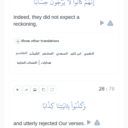
إِنَّهُمۡ كَانُواْ لَا يَرۡجُونَ حِسَابٗا
Indeed, they did not expect a
reckoning,
Show other translations
التفاسير:
الطبري
ابن كثير
السعدي
المختصر
المُيسَّر
|
هدايات
النفحات المكية
28
:
78
وَكَذَّبُواْ بِـَٔايَٰتِنَا كِذَّابٗا
and utterly rejected Our verses.