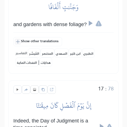
وَجَنَّٰتٍ أَلۡفَافًا
and gardens with dense foliage?
Show other translations
التفاسير:
الطبري
ابن كثير
السعدي
المختصر
المُيسَّر
|
هدايات
النفحات المكية
17
:
78
إِنَّ يَوۡمَ ٱلۡفَصۡلِ كَانَ مِيقَٰتٗا
Indeed, the Day of Judgment is a