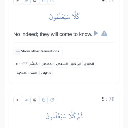
كَلَّا سَيَعۡلَمُونَ
No indeed; they will come to know.
Show other translations
التفاسير:
الطبري
ابن كثير
السعدي
المختصر
المُيسَّر
|
هدايات
النفحات المكية
5
:
78
ثُمَّ كَلَّا سَيَعۡلَمُونَ