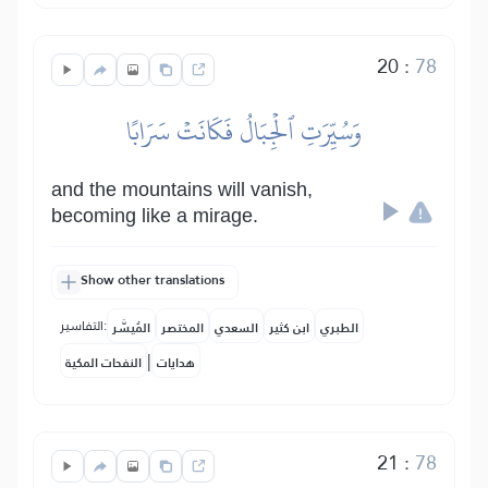
20
:
78
وَسُيِّرَتِ ٱلۡجِبَالُ فَكَانَتۡ سَرَابًا
and the mountains will vanish,
becoming like a mirage.
Show other translations
التفاسير:
الطبري
ابن كثير
السعدي
المختصر
المُيسَّر
|
هدايات
النفحات المكية
21
:
78