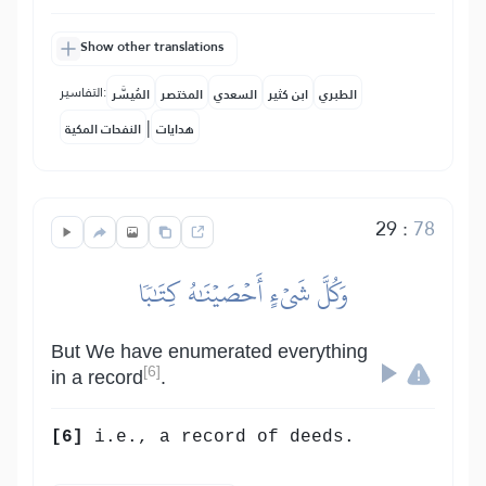
Show other translations
التفاسير:
الطبري
ابن كثير
السعدي
المختصر
المُيسَّر
|
هدايات
النفحات المكية
29
:
78
وَكُلَّ شَيۡءٍ أَحۡصَيۡنَٰهُ كِتَٰبٗا
But We have enumerated everything
[6]
in a record
.
[6]
i.e., a record of deeds.