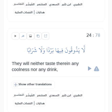
التفاسير:
الطبري
ابن كثير
السعدي
المختصر
المُيسَّر
|
هدايات
النفحات المكية
24
:
78
لَّا يَذُوقُونَ فِيهَا بَرۡدٗا وَلَا شَرَابًا
They will neither taste therein any
coolness nor any drink,
Show other translations
التفاسير:
الطبري
ابن كثير
السعدي
المختصر
المُيسَّر
|
هدايات
النفحات المكية