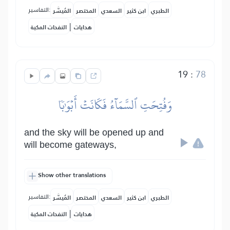
التفاسير:
الطبري
ابن كثير
السعدي
المختصر
المُيسَّر
|
هدايات
النفحات المكية
19
:
78
وَفُتِحَتِ ٱلسَّمَآءُ فَكَانَتۡ أَبۡوَٰبٗا
and the sky will be opened up and
will become gateways,
Show other translations
التفاسير:
الطبري
ابن كثير
السعدي
المختصر
المُيسَّر
|
هدايات
النفحات المكية