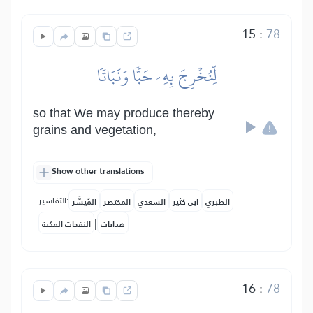
15
:
78
لِّنُخۡرِجَ بِهِۦ حَبّٗا وَنَبَاتٗا
so that We may produce thereby
grains and vegetation,
Show other translations
التفاسير:
الطبري
ابن كثير
السعدي
المختصر
المُيسَّر
|
هدايات
النفحات المكية
16
:
78