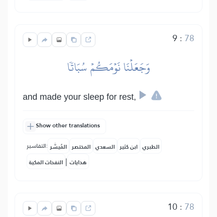
9
:
78
وَجَعَلۡنَا نَوۡمَكُمۡ سُبَاتٗا
and made your sleep for rest,
Show other translations
التفاسير:
الطبري
ابن كثير
السعدي
المختصر
المُيسَّر
|
هدايات
النفحات المكية
10
:
78