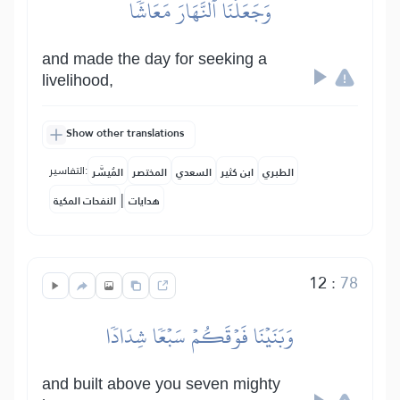
وَجَعَلۡنَا ٱلنَّهَارَ مَعَاشٗا
and made the day for seeking a
livelihood,
Show other translations
التفاسير:
الطبري
ابن كثير
السعدي
المختصر
المُيسَّر
|
هدايات
النفحات المكية
12
:
78
وَبَنَيۡنَا فَوۡقَكُمۡ سَبۡعٗا شِدَادٗا
and built above you seven mighty