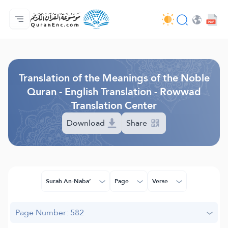
Home
Index of Translations
Audio
Developers' Services - API
About
Contact Us
Language
Browse Old Version
Translation of the Meanings of the Noble
Quran - English Translation - Rowwad
Translation Center
Download
Share
Surah An-Naba’
Page
Verse
Page Number: 582