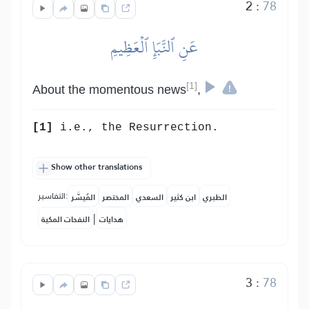
2
:
78
عَنِ ٱلنَّبَإِ ٱلۡعَظِيمِ
[1]
About the momentous news
,
[1]
i.e., the Resurrection.
Show other translations
التفاسير:
الطبري
ابن كثير
السعدي
المختصر
المُيسَّر
|
هدايات
النفحات المكية
3
:
78