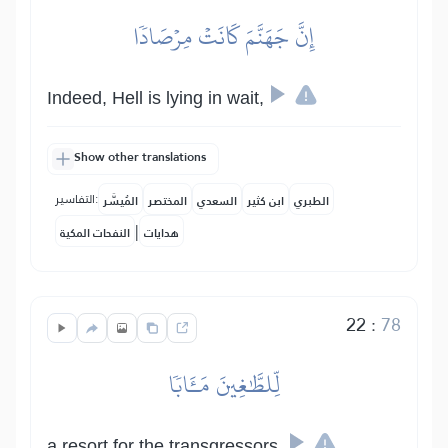
إِنَّ جَهَنَّمَ كَانَتۡ مِرۡصَادٗا
Indeed, Hell is lying in wait,
Show other translations
التفاسير:
الطبري
ابن كثير
السعدي
المختصر
المُيسَّر
|
هدايات
النفحات المكية
22
:
78
لِّلطَّٰغِينَ مَـَٔابٗا
a resort for the transgressors,