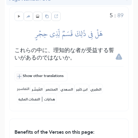
5
:
89
هَلۡ فِي ذَٰلِكَ قَسَمٞ لِّذِي حِجۡرٍ
これらの中に、理知的な者が受益する誓
いがあるのではないか。
Show other translations
التفاسير:
الطبري
ابن كثير
السعدي
المختصر
المُيسَّر
|
هدايات
النفحات المكية
Benefits of the Verses on this page: