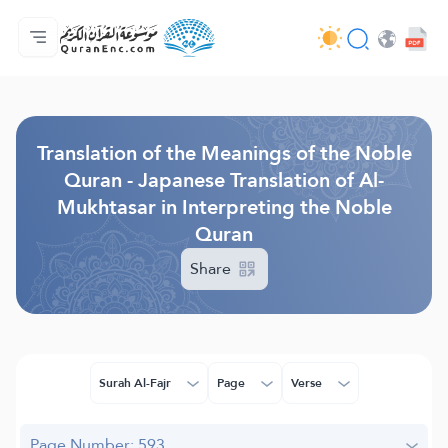
Home
Index of Translations
Audio
Developers' Services - API
About
Contact Us
Language
Browse Old Version
Translation of the Meanings of the Noble
Quran - Japanese Translation of Al-
Mukhtasar in Interpreting the Noble
Quran
Share
Surah Al-Fajr
Page
Verse
Page Number: 593