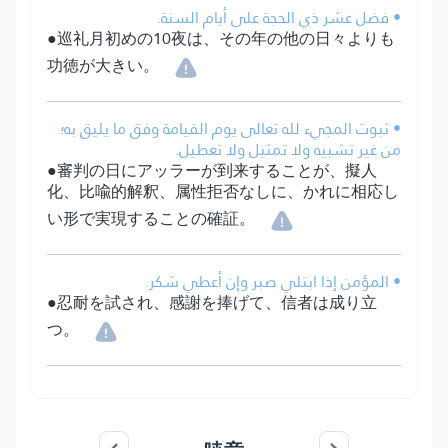
• فضل عشر ذي الحجة على أيام السنة.
●巡礼月初めの10夜は、その年の他の日々よりも
功徳が大きい。
• ثبوت المجيء لله تعالى يوم القيامة وفق ما يليق به؛
من غير تشبيه ولا تمثيل ولا تعطيل.
●審判の日にアッラーが到来することが、擬人
化、比喩的解釈、属性拒否なしに、かれに相応し
い形で実現することの確証。
• المؤمن إذا ابتلي صبر وإن أعطي شكر.
●忍耐を試され、感謝を捧げて、信者は成り立
つ。