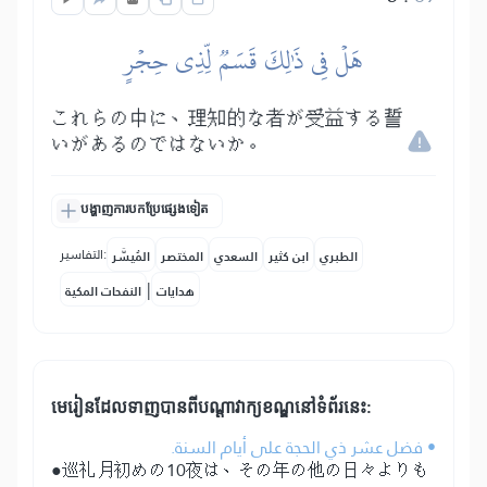
هَلۡ فِي ذَٰلِكَ قَسَمٞ لِّذِي حِجۡرٍ
これらの中に、理知的な者が受益する誓
いがあるのではないか。
បង្ហាញការបកប្រែផ្សេងទៀត
التفاسير:
الطبري
ابن كثير
السعدي
المختصر
المُيسَّر
|
هدايات
النفحات المكية
មេរៀនដែលទាញបានពីបណ្តាវាក្យខណ្ឌនៅទំព័រនេះ:
• فضل عشر ذي الحجة على أيام السنة.
●巡礼月初めの10夜は、その年の他の日々よりも