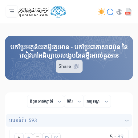
ទំព័រ​ដេីម
មាតិកានៃការបកប្រែ
Audio
សេវាកម្មសម្រាប់អ្នកអភិវឌ្ឍន៍ - API
អំពី​គម្រោង
ទំនាក់ទំងមកកាន់យើងខ្ញុំ
ភាសា
Browse Old Version
បកប្រែអត្ថន័យគម្ពីរគួរអាន - បកប្រែជាភាសាជប៉ុន នៃ
សៀវភៅអធិប្បាយសង្ខេបនៃគម្ពីរអាល់គួរអាន
Share
ជំពូក​ អាល់ហ្វាច់រ៍
ទំព័រ
វាក្យខណ្ឌ
លេខ​ទំព័រ: 593
5
:
89