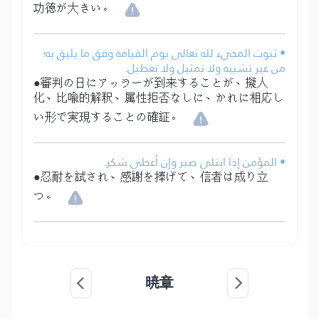
功徳が大きい。
• ثبوت المجيء لله تعالى يوم القيامة وفق ما يليق به؛
من غير تشبيه ولا تمثيل ولا تعطيل.
●審判の日にアッラーが到来することが、擬人
化、比喩的解釈、属性拒否なしに、かれに相応し
い形で実現することの確証。
• المؤمن إذا ابتلي صبر وإن أعطي شكر.
●忍耐を試され、感謝を捧げて、信者は成り立
つ。
暁章