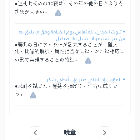
●巡礼月初めの10夜は、その年の他の日々よりも
功徳が大きい。
• ثبوت المجيء لله تعالى يوم القيامة وفق ما يليق به؛
من غير تشبيه ولا تمثيل ولا تعطيل.
●審判の日にアッラーが到来することが、擬人
化、比喩的解釈、属性拒否なしに、かれに相応し
い形で実現することの確証。
• المؤمن إذا ابتلي صبر وإن أعطي شكر.
●忍耐を試され、感謝を捧げて、信者は成り立
つ。
暁章