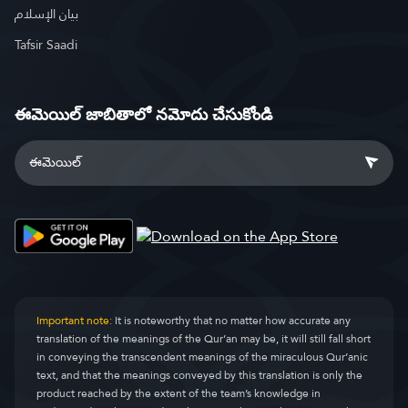
بيان الإسلام
Tafsir Saadi
ఈమెయిల్ జాబితాలో నమోదు చేసుకోండి
Important note:
It is noteworthy that no matter how accurate any
translation of the meanings of the Qur’an may be, it will still fall short
in conveying the transcendent meanings of the miraculous Qur’anic
text, and that the meanings conveyed by this translation is only the
product reached by the extent of the team’s knowledge in