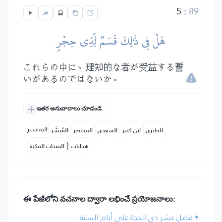
5
:
89
هَلۡ فِي ذَٰلِكَ قَسَمٞ لِّذِي حِجۡرٍ
これらの中に、理知的な者が受益する誓
いがあるのではないか。
ఇతర అనువాదాలు చూడండి.
التفاسير:
الطبري
ابن كثير
السعدي
المختصر
المُيسَّر
|
هدايات
النفحات المكية
ఈ పేజీలోని వచనాల ద్వారా లభించే ప్రయోజనాలు:
• فضل عشر ذي الحجة على أيام السنة.