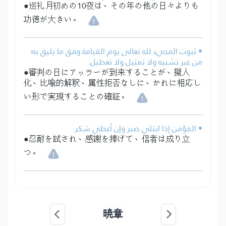
●巡礼月初めの10夜は、その年の他の日々よりも
功徳が大きい。
• ثبوت المجيء لله تعالى يوم القيامة وفق ما يليق به؛
من غير تشبيه ولا تمثيل ولا تعطيل.
●審判の日にアッラーが到来することが、擬人
化、比喩的解釈、属性拒否なしに、かれに相応し
い形で実現することの確証。
• المؤمن إذا ابتلي صبر وإن أعطي شكر.
●忍耐を試され、感謝を捧げて、信者は成り立
つ。
暁章