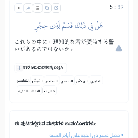
5
:
89
هَلۡ فِي ذَٰلِكَ قَسَمٞ لِّذِي حِجۡرٍ
これらの中に、理知的な者が受益する誓
いがあるのではないか。
ಇತರೆ ಅನುವಾದಗಳನ್ನು ವೀಕ್ಷಿಸಿ
التفاسير:
الطبري
ابن كثير
السعدي
المختصر
المُيسَّر
|
هدايات
النفحات المكية
ಈ ಪುಟದಲ್ಲಿರುವ ವಚನಗಳ ಉಪಯೋಗಗಳು:
• فضل عشر ذي الحجة على أيام السنة.