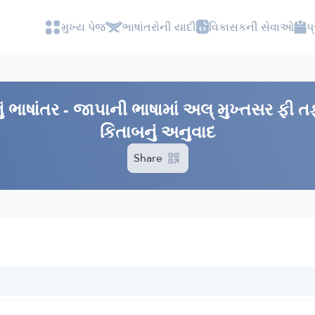
મુખ્ય પેજ
ભાષાંતરોની યાદી
વિકાસકની સેવાઓ
પ
 ભાષાંતર - જાપાની ભાષામાં અલ્ મુખ્તસર ફી 
કિતાબનું અનુવાદ
Share