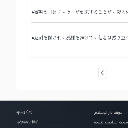
●審判の日にアッラーが到来することが、擬人
●忍耐を試され、感謝を捧げて、信者は成り立
મુખ્ય પેજ
موقع دار الإسلام
પ્રોજેકટ વિશે
عة الأحاديث النبوية