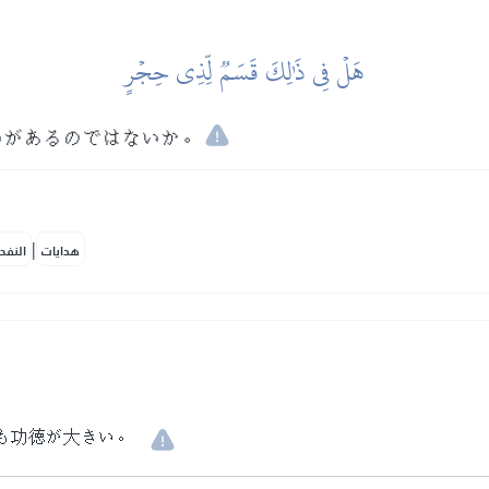
هَلۡ فِي ذَٰلِكَ قَسَمٞ لِّذِي حِجۡرٍ
いがあるのではないか。
|
هدايات
النفح
も功徳が大きい。