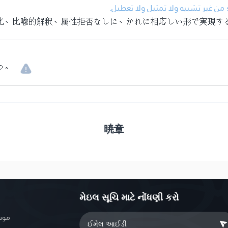
• من غير تشبيه ولا تمثيل ولا تعطيل
化、比喩的解釈、属性拒否なしに、かれに相応しい形で実現す
つ。
暁章
મેઇલ સૂચિ માટે નોંધણી કરો
موسو