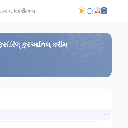
્રોજેકટ વિશે
ભાષા
તફસીરિલ્ કુરઆનિલ્ કરીમ