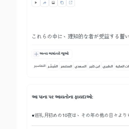
これらの中に、理知的な者が受益する誓
અન્ય ભાષાંતરો જુઓ
التفاسير:
ات المكية
الطبري
ابن كثير
السعدي
المختصر
المُيسَّر
આ પાના પર આયતોના ફાયદાઓ:
●巡礼月初めの10夜は、その年の他の日々より