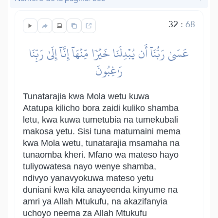
32
:
68
عَسَىٰ رَبُّنَآ أَن يُبۡدِلَنَا خَيۡرٗا مِّنۡهَآ إِنَّآ إِلَىٰ رَبِّنَا
رَٰغِبُونَ
Tunatarajia kwa Mola wetu kuwa
Atatupa kilicho bora zaidi kuliko shamba
letu, kwa kuwa tumetubia na tumekubali
makosa yetu. Sisi tuna matumaini mema
kwa Mola wetu, tunatarajia msamaha na
tunaomba kheri. Mfano wa mateso hayo
tuliyowatesa nayo wenye shamba,
ndivyo yanavyokuwa mateso yetu
duniani kwa kila anayeenda kinyume na
amri ya Allah Mtukufu, na akazifanyia
uchoyo neema za Allah Mtukufu