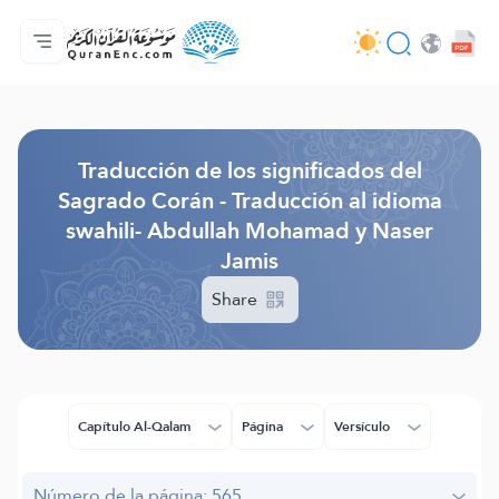
Página principal
Índice de traducciones
Audio
Servicios de desarrolladores - API
Sobre el proyecto
Contáctanos
Idioma
Browse Old Version
Traducción de los significados del
Sagrado Corán - Traducción al idioma
swahili- Abdullah Mohamad y Naser
Jamis
Share
Capítulo Al-Qalam
Página
Versículo
Número de la página: 565