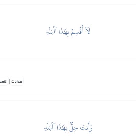
لَآ أُقۡسِمُ بِهَٰذَا ٱلۡبَلَدِ
|
هدايات
النفح
وَأَنتَ حِلُّۢ بِهَٰذَا ٱلۡبَلَدِ