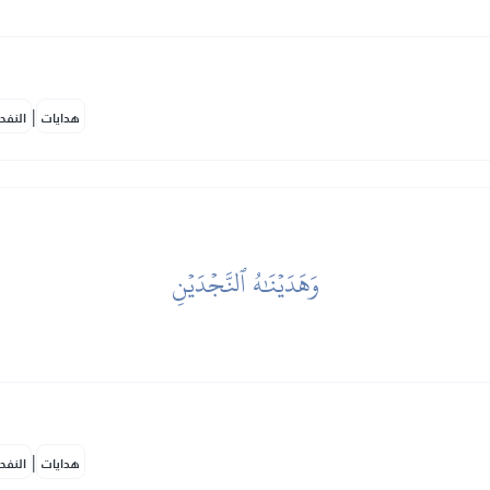
|
هدايات
النفح
وَهَدَيۡنَٰهُ ٱلنَّجۡدَيۡنِ
|
هدايات
النفح