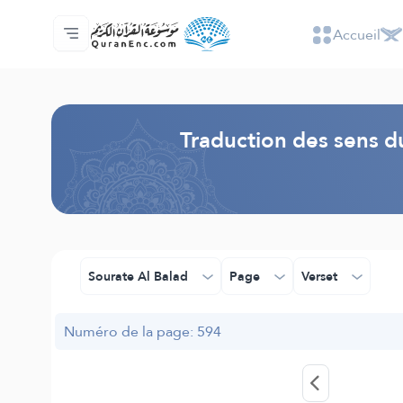
Accueil
Accueil
Index des traductions
Audio
Services des développeurs du site - API
Autour du projet
Nous contacter
Langue
Browse Old Version
Traduction des sens d
Sourate Al Balad
Page
Verset
Numéro de la page: 594