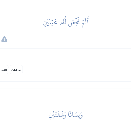
أَلَمۡ نَجۡعَل لَّهُۥ عَيۡنَيۡنِ
|
هدايات
النفح
وَلِسَانٗا وَشَفَتَيۡنِ