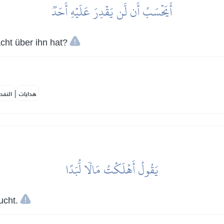
أَيَحۡسَبُ أَن لَّن يَقۡدِرَ عَلَيۡهِ أَحَدٞ
ht über ihn hat?
|
هدايات
النفح
يَقُولُ أَهۡلَكۡتُ مَالٗا لُّبَدًا
ucht.