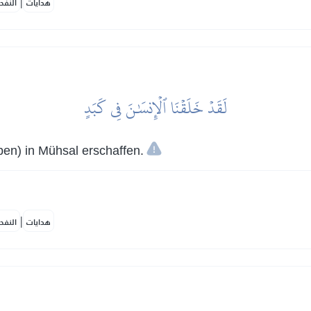
|
هدايات
النفح
لَقَدۡ خَلَقۡنَا ٱلۡإِنسَٰنَ فِي كَبَدٍ
en) in Mühsal erschaffen.
|
هدايات
النفح