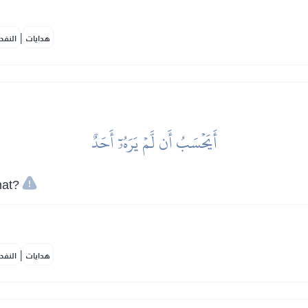
|
هدايات
النفح
أَيَحۡسَبُ أَن لَّمۡ يَرَهُۥٓ أَحَدٌ
hat?
|
هدايات
النفح