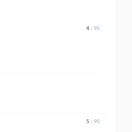
4
:
90
5
:
90