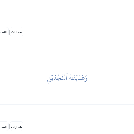
|
هدايات
النفح
وَهَدَيۡنَٰهُ ٱلنَّجۡدَيۡنِ
|
هدايات
النفح