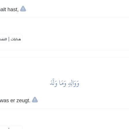
alt hast,
|
هدايات
النفح
وَوَالِدٖ وَمَا وَلَدَ
was er zeugt.