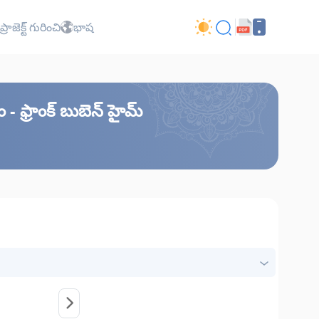
ప్రాజెక్ట్ గురించి
భాష
 ఫ్రాంక్ బుబెన్ హైమ్