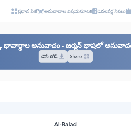
ప్రధాన పేజీ
అనువాదాల విషయసూచిక
డెవలపర్ల సేవలు
క భావార్థాల అనువాదం - జర్మన్ భాషలో అనువాదం -
డౌన్ లోడ్
Share
Al-Balad