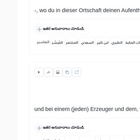
-, wo du in dieser Ortschaft deinen Aufenth
ఇతర అనువాదాలు చూడండి.
التفاسير:
ات المكية
الطبري
ابن كثير
السعدي
المختصر
المُيسَّر
und bei einem (jeden) Erzeuger und dem, 
ఇతర అనువాదాలు చూడండి.