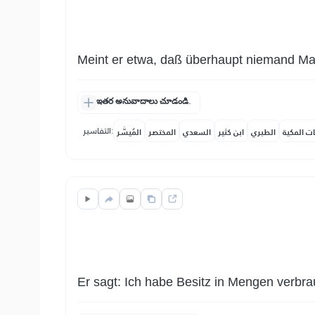
Meint er etwa, daß überhaupt niemand Mac
ఇతర అనువాదాలు చూడండి.
التفاسير:
ات المكية
الطبري
ابن كثير
السعدي
المختصر
المُيسَّر
Er sagt: Ich habe Besitz in Mengen verbra