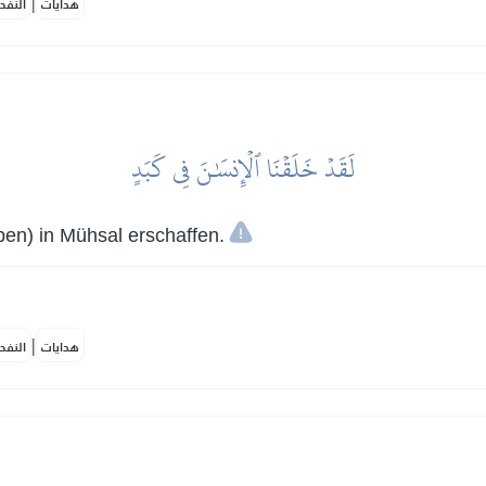
|
هدايات
النفح
لَقَدۡ خَلَقۡنَا ٱلۡإِنسَٰنَ فِي كَبَدٍ
en) in Mühsal erschaffen.
|
هدايات
النفح