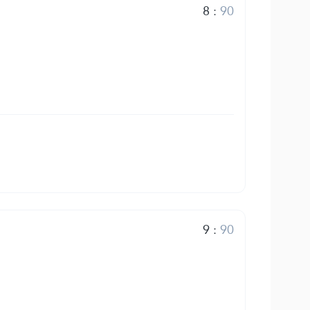
8
:
90
9
:
90