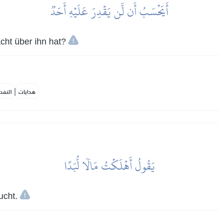
أَيَحۡسَبُ أَن لَّن يَقۡدِرَ عَلَيۡهِ أَحَدٞ
ht über ihn hat?
|
هدايات
النفح
يَقُولُ أَهۡلَكۡتُ مَالٗا لُّبَدًا
ucht.