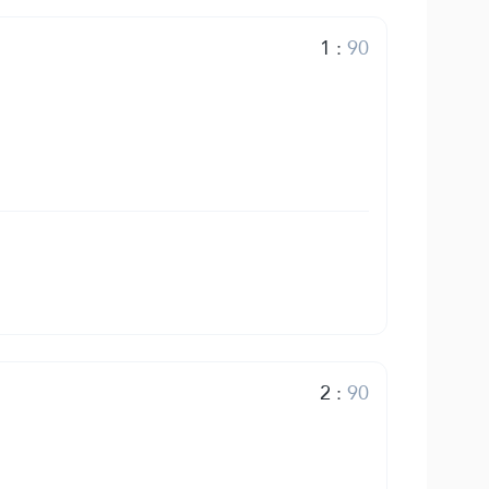
1
:
90
2
:
90