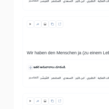
التفاسير:
ات المكية
الطبري
ابن كثير
السعدي
المختصر
المُيسَّر
Wir haben den Menschen ja (zu einem Leb
ఇతర అనువాదాలు చూడండి.
التفاسير:
ات المكية
الطبري
ابن كثير
السعدي
المختصر
المُيسَّر