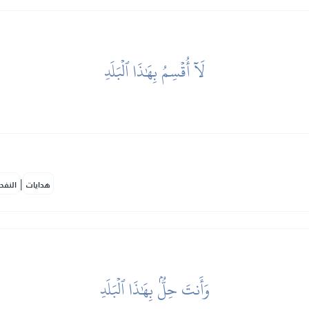
لَآ أُقۡسِمُ بِهَٰذَا ٱلۡبَلَدِ
|
هدايات
النفح
وَأَنتَ حِلُّۢ بِهَٰذَا ٱلۡبَلَدِ