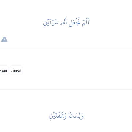
أَلَمۡ نَجۡعَل لَّهُۥ عَيۡنَيۡنِ
|
هدايات
النفح
وَلِسَانٗا وَشَفَتَيۡنِ