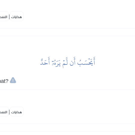
|
هدايات
النفح
أَيَحۡسَبُ أَن لَّمۡ يَرَهُۥٓ أَحَدٌ
hat?
|
هدايات
النفح