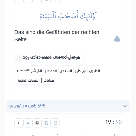
أُوْلَٰٓئِكَ أَصۡحَٰبُ ٱلۡمَيۡمَنَةِ
Das sind die Gefährten der rechten
Seite.
മറ്റു പരിഭാഷകൾ പ്രദർശിപ്പിക്കുക
التفاسير:
الطبري
ابن كثير
السعدي
المختصر
المُيسَّر
|
هدايات
النفحات المكية
പേജ് നമ്പർ: 595
19
:
90