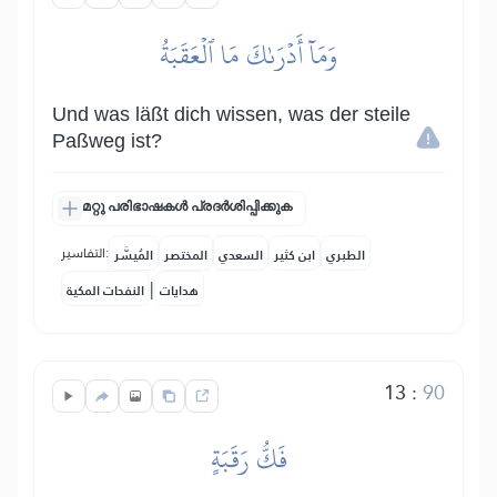
وَمَآ أَدۡرَىٰكَ مَا ٱلۡعَقَبَةُ
Und was läßt dich wissen, was der steile
Paßweg ist?
മറ്റു പരിഭാഷകൾ പ്രദർശിപ്പിക്കുക
التفاسير:
الطبري
ابن كثير
السعدي
المختصر
المُيسَّر
|
هدايات
النفحات المكية
13
:
90
فَكُّ رَقَبَةٍ