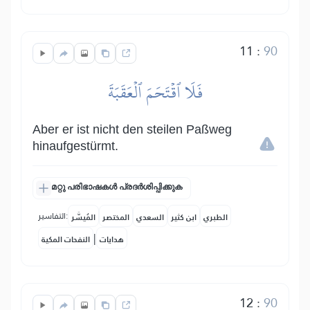
11
:
90
فَلَا ٱقۡتَحَمَ ٱلۡعَقَبَةَ
Aber er ist nicht den steilen Paßweg
hinaufgestürmt.
മറ്റു പരിഭാഷകൾ പ്രദർശിപ്പിക്കുക
التفاسير:
الطبري
ابن كثير
السعدي
المختصر
المُيسَّر
|
هدايات
النفحات المكية
12
:
90