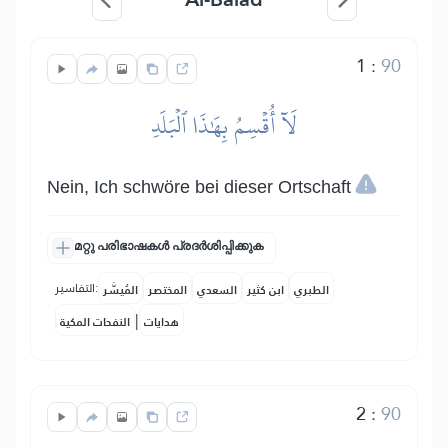
1
:
90
لَآ أُقۡسِمُ بِهَٰذَا ٱلۡبَلَدِ
Nein, Ich schwöre bei dieser Ortschaft
മറ്റു പരിഭാഷകൾ പ്രദർശിപ്പിക്കുക
التفاسير:
الطبري
ابن كثير
السعدي
المختصر
المُيسَّر
|
هدايات
النفحات المكية
2
:
90