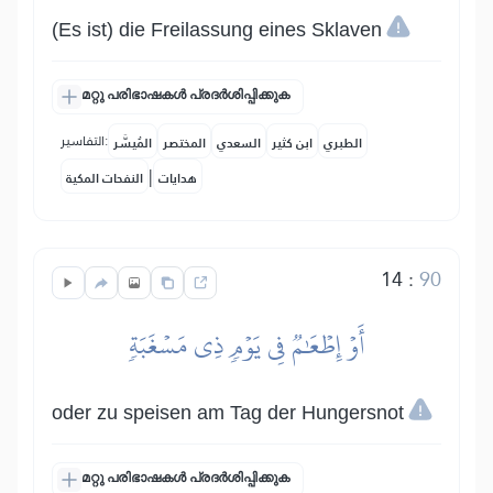
(Es ist) die Freilassung eines Sklaven
മറ്റു പരിഭാഷകൾ പ്രദർശിപ്പിക്കുക
التفاسير:
الطبري
ابن كثير
السعدي
المختصر
المُيسَّر
|
هدايات
النفحات المكية
14
:
90
أَوۡ إِطۡعَٰمٞ فِي يَوۡمٖ ذِي مَسۡغَبَةٖ
oder zu speisen am Tag der Hungersnot
മറ്റു പരിഭാഷകൾ പ്രദർശിപ്പിക്കുക