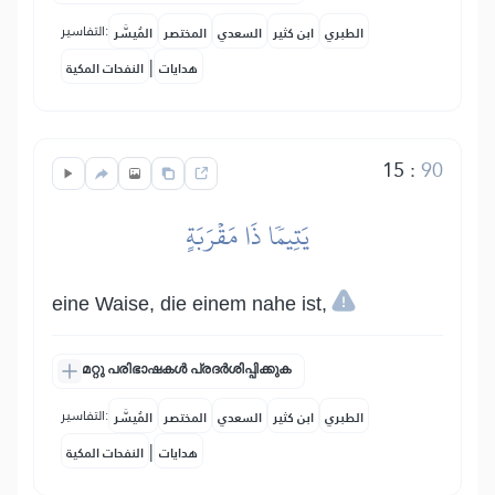
التفاسير:
الطبري
ابن كثير
السعدي
المختصر
المُيسَّر
|
هدايات
النفحات المكية
15
:
90
يَتِيمٗا ذَا مَقۡرَبَةٍ
eine Waise, die einem nahe ist,
മറ്റു പരിഭാഷകൾ പ്രദർശിപ്പിക്കുക
التفاسير:
الطبري
ابن كثير
السعدي
المختصر
المُيسَّر
|
هدايات
النفحات المكية