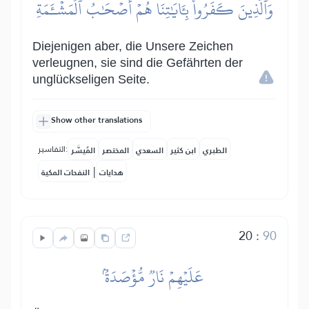
وَٱلَّذِينَ كَفَرُواْ بِـَٔايَٰتِنَا هُمۡ أَصۡحَٰبُ ٱلۡمَشۡـَٔمَةِ
Diejenigen aber, die Unsere Zeichen
verleugnen, sie sind die Gefährten der
unglückseligen Seite.
Show other translations
التفاسير:
الطبري
ابن كثير
السعدي
المختصر
المُيسَّر
|
هدايات
النفحات المكية
20
:
90
عَلَيۡهِمۡ نَارٞ مُّؤۡصَدَةُۢ