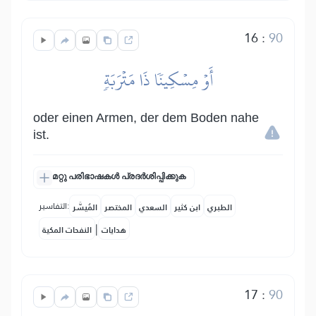
16
:
90
أَوۡ مِسۡكِينٗا ذَا مَتۡرَبَةٖ
oder einen Armen, der dem Boden nahe
ist.
മറ്റു പരിഭാഷകൾ പ്രദർശിപ്പിക്കുക
التفاسير:
الطبري
ابن كثير
السعدي
المختصر
المُيسَّر
|
هدايات
النفحات المكية
17
:
90