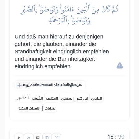
ثُمَّ كَانَ مِنَ ٱلَّذِينَ ءَامَنُواْ وَتَوَاصَوۡاْ بِٱلصَّبۡرِ
وَتَوَاصَوۡاْ بِٱلۡمَرۡحَمَةِ
Und daß man hierauf zu denjenigen
gehört, die glauben, einander die
Standhaftigkeit eindringlich empfehlen
und einander die Barmherzigkeit
eindringlich empfehlen.
മറ്റു പരിഭാഷകൾ പ്രദർശിപ്പിക്കുക
التفاسير:
الطبري
ابن كثير
السعدي
المختصر
المُيسَّر
|
هدايات
النفحات المكية
18
:
90