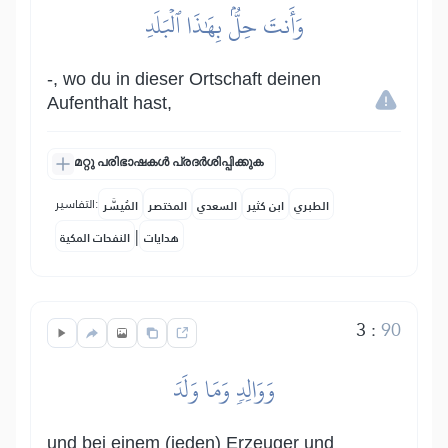
وَأَنتَ حِلُّۢ بِهَٰذَا ٱلۡبَلَدِ
-, wo du in dieser Ortschaft deinen
Aufenthalt hast,
മറ്റു പരിഭാഷകൾ പ്രദർശിപ്പിക്കുക
التفاسير:
الطبري
ابن كثير
السعدي
المختصر
المُيسَّر
|
هدايات
النفحات المكية
3
:
90
وَوَالِدٖ وَمَا وَلَدَ
und bei einem (jeden) Erzeuger und