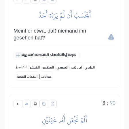
أَيَحۡسَبُ أَن لَّمۡ يَرَهُۥٓ أَحَدٌ
Meint er etwa, daß niemand ihn
gesehen hat?
മറ്റു പരിഭാഷകൾ പ്രദർശിപ്പിക്കുക
التفاسير:
الطبري
ابن كثير
السعدي
المختصر
المُيسَّر
|
هدايات
النفحات المكية
8
:
90
أَلَمۡ نَجۡعَل لَّهُۥ عَيۡنَيۡنِ