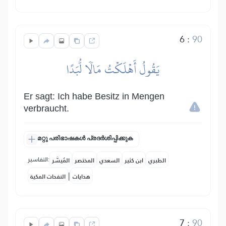
6
:
90
يَقُولُ أَهۡلَكۡتُ مَالٗا لُّبَدًا
Er sagt: Ich habe Besitz in Mengen
verbraucht.
മറ്റു പരിഭാഷകൾ പ്രദർശിപ്പിക്കുക
التفاسير:
الطبري
ابن كثير
السعدي
المختصر
المُيسَّر
|
هدايات
النفحات المكية
7
:
90