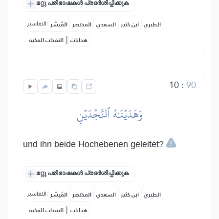
മറ്റു പരിഭാഷകൾ പ്രദർശിപ്പിക്കുക
التفاسير:
الطبري
ابن كثير
السعدي
المختصر
المُيسَّر
|
هدايات
النفحات المكية
10
:
90
وَهَدَيۡنَٰهُ ٱلنَّجۡدَيۡنِ
und ihn beide Hochebenen geleitet?
മറ്റു പരിഭാഷകൾ പ്രദർശിപ്പിക്കുക
التفاسير:
الطبري
ابن كثير
السعدي
المختصر
المُيسَّر
|
هدايات
النفحات المكية