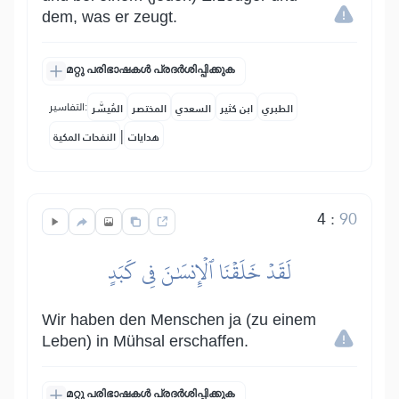
dem, was er zeugt.
മറ്റു പരിഭാഷകൾ പ്രദർശിപ്പിക്കുക
التفاسير:
الطبري
ابن كثير
السعدي
المختصر
المُيسَّر
|
هدايات
النفحات المكية
4
:
90
لَقَدۡ خَلَقۡنَا ٱلۡإِنسَٰنَ فِي كَبَدٍ
Wir haben den Menschen ja (zu einem
Leben) in Mühsal erschaffen.
മറ്റു പരിഭാഷകൾ പ്രദർശിപ്പിക്കുക