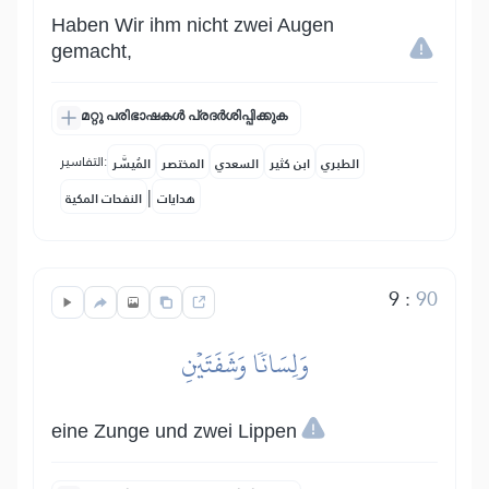
Haben Wir ihm nicht zwei Augen
gemacht,
മറ്റു പരിഭാഷകൾ പ്രദർശിപ്പിക്കുക
التفاسير:
الطبري
ابن كثير
السعدي
المختصر
المُيسَّر
|
هدايات
النفحات المكية
9
:
90
وَلِسَانٗا وَشَفَتَيۡنِ
eine Zunge und zwei Lippen