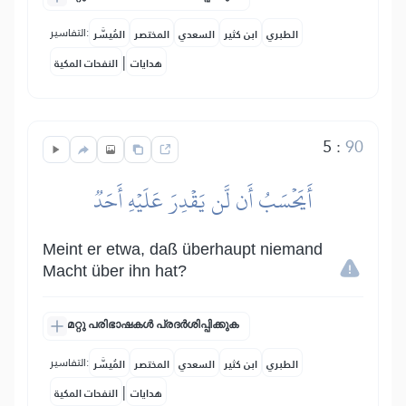
التفاسير:
الطبري
ابن كثير
السعدي
المختصر
المُيسَّر
|
هدايات
النفحات المكية
5
:
90
أَيَحۡسَبُ أَن لَّن يَقۡدِرَ عَلَيۡهِ أَحَدٞ
Meint er etwa, daß überhaupt niemand
Macht über ihn hat?
മറ്റു പരിഭാഷകൾ പ്രദർശിപ്പിക്കുക
التفاسير:
الطبري
ابن كثير
السعدي
المختصر
المُيسَّر
|
هدايات
النفحات المكية