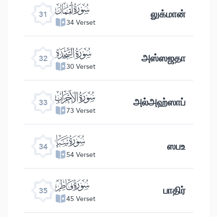
ﮫ
லுக்மான்
31
34 Verset
ﮬ
அஸ்ஸஜதா
32
30 Verset
ﮭ
அல்அஹ்ஸாப்
33
73 Verset
ﮮ
ஸபஉ
34
54 Verset
ﮯ
பாதிர்
35
45 Verset