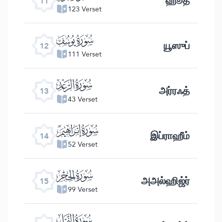
ஹூத்
11
123 Verset
ﮘ
யூஸுப்
12
111 Verset
ﮙ
அர்ரஃத்
13
43 Verset
ﮚ
இப்ராஹீம்
14
52 Verset
ﮛ
அஅல்ஹிஜ்ர்
15
99 Verset
ﮜ