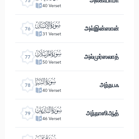
அல்கியாமா
75
40 Verset
ﯹ
அல்இன்ஸான்
76
31 Verset
ﯺ
அல்முர்ஸலாத்
77
50 Verset
ﯻ
அந்நபஃ
78
40 Verset
ﯼ
அந்நாஸிஆத்
79
46 Verset
ﯽ