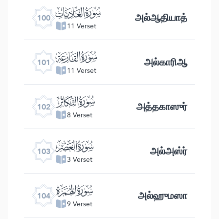
ﰑ
அல்ஆதியாத்
100
11 Verset
ﰒ
அல்காரிஆ
101
11 Verset
ﰓ
அத்தகாஸுர்
102
8 Verset
ﰔ
அல்அஸ்ர்
103
3 Verset
ﰕ
அல்ஹுமஸா
104
9 Verset