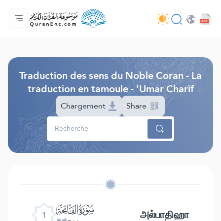
Accueil
Index des traductions
Audio
Services des développeurs du site - API
Autour du projet
Nous contacter
Langue
Browse Old Version
Traduction des sens du Noble Coran - La
traduction en tamoule - 'Umar Charîf
Chargement
Share
ﮍ
அல்பாதிஹா
1