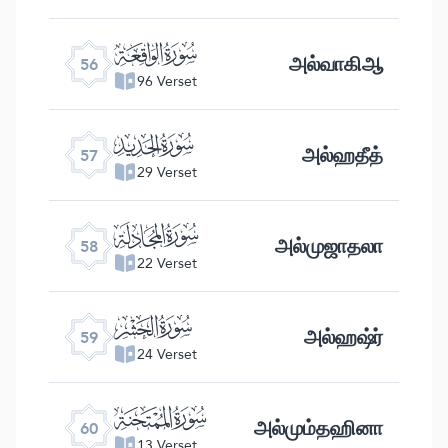
ﯥ
அல்வாகிஆ
56
96 Verset
ﯦ
அல்ஹதீத்
57
29 Verset
ﯧ
அல்முஜாதலா
58
22 Verset
ﯨ
அல்ஹஷ்ர்
59
24 Verset
ﯩ
அல்மும்தஹினா
60
13 Verset