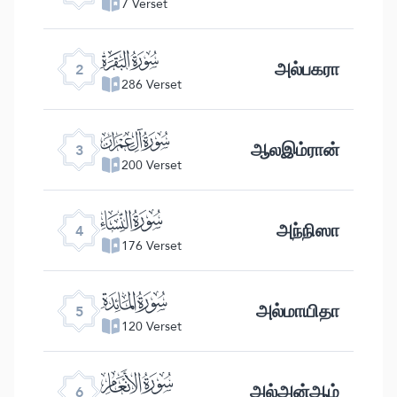
7 Verset
ﮎ
அல்பகரா
2
286 Verset
ﮏ
ஆலஇம்ரான்
3
200 Verset
ﮐ
அந்நிஸா
4
176 Verset
ﮑ
அல்மாயிதா
5
120 Verset
ﮒ
அல்அன்ஆம்
6