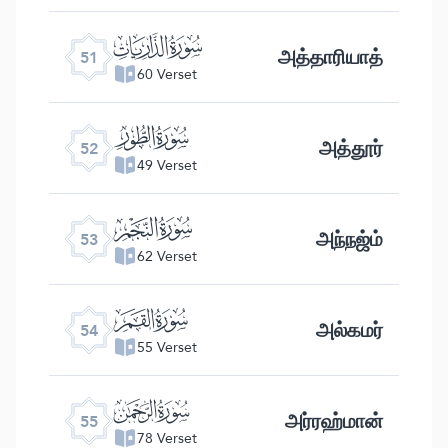
ﯠ
அத்தாரியாத்
51
60 Verset
ﯡ
அத்தூர்
52
49 Verset
ﯢ
அந்நஜ்ம்
53
62 Verset
ﯣ
அல்கமர்
54
55 Verset
ﯤ
அர்ரஹ்மான்
55
78 Verset