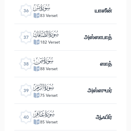
ﮰ
யாஸீன்
36
83 Verset
ﮱ
அஸ்ஸாபாத்
37
182 Verset
ﯓ
ஸாத்
38
88 Verset
ﯔ
அஸ்ஸுமர்
39
75 Verset
ﯕ
ஆஃபிர்
40
85 Verset