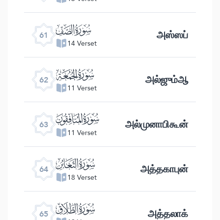
ﯪ
அஸ்ஸப்
61
14 Verset
ﯫ
அல்ஜும்ஆ
62
11 Verset
ﯬ
அல்முனாபிகூன்
63
11 Verset
ﯭ
அத்தகாபுன்
64
18 Verset
ﯮ
அத்தலாக்
65