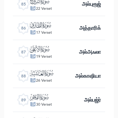
ﰂ
அல்புரூஜ்
85
22 Verset
ﰃ
அத்தாரிக்
86
17 Verset
ﰄ
அல்அஃலா
87
19 Verset
ﰅ
அல்காஷியா
88
26 Verset
ﰆ
அல்பஜ்ர்
89
30 Verset