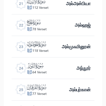
ﮡ
அல்அன்பியா
21
112 Verset
ﮢ
அல்ஹஜ்
22
78 Verset
ﮣ
அல்முஃமினூன்
23
118 Verset
ﮤ
அந்நூர்
24
64 Verset
ﮥ
அல்புர்கான்
25
77 Verset