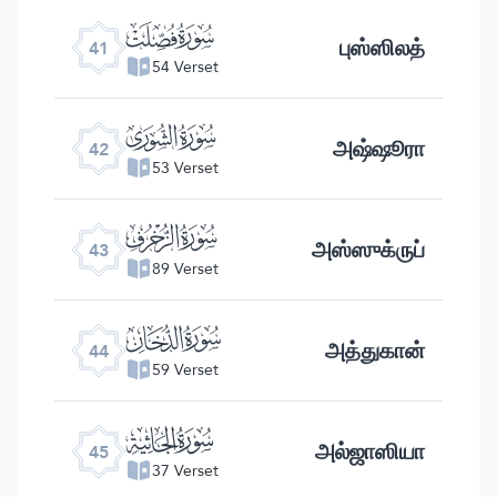
ﯖ
புஸ்ஸிலத்
41
54 Verset
ﯗ
அஷ்ஷூரா
42
53 Verset
ﯘ
அஸ்ஸுக்ருப்
43
89 Verset
ﯙ
அத்துகான்
44
59 Verset
ﯚ
அல்ஜாஸியா
45
37 Verset