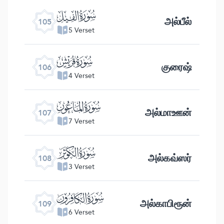
ﰖ
அல்பீல்
105
5 Verset
ﰗ
குரைஷ்
106
4 Verset
ﰘ
அல்மாஊன்
107
7 Verset
ﰙ
அல்கவ்ஸர்
108
3 Verset
ﰚ
அல்காபிரூன்
109
6 Verset