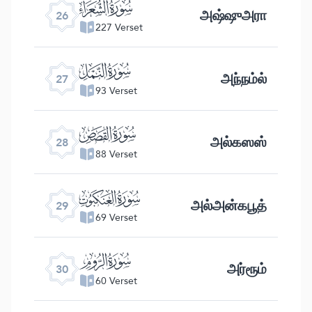
ﮦ
அஷ்ஷுஅரா
26
227 Verset
ﮧ
அந்நம்ல்
27
93 Verset
ﮨ
அல்கஸஸ்
28
88 Verset
ﮩ
அல்அன்கபூத்
29
69 Verset
ﮪ
அர்ரூம்
30
60 Verset