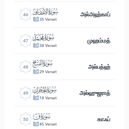
ﯛ
அல்அஹ்காப்
46
35 Verset
ﯜ
முஹம்மத்
47
38 Verset
ﯝ
அல்பத்ஹ்
48
29 Verset
ﯞ
அல்ஹுஜராத்
49
18 Verset
ﯟ
காஃப்
50
45 Verset