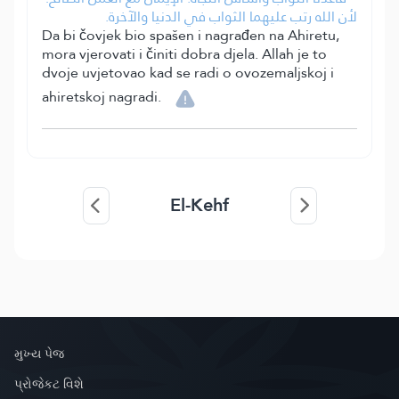
لأن الله رتب عليهما الثواب في الدنيا والآخرة.
Da bi čovjek bio spašen i nagrađen na Ahiretu,
mora vjerovati i činiti dobra djela. Allah je to
dvoje uvjetovao kad se radi o ovozemaljskoj i
ahiretskoj nagradi.
El-Kehf
મુખ્ય પેજ
પ્રોજેકટ વિશે