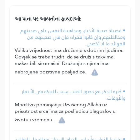
આ પાના પર આયતોના ફાયદાઓ:
• فضيلة صحبة الأخيار، ومجاهدة النفس على صحبتهم
ومخالطتهم وإن كانوا فقراء؛ فإن في صحبتهم من
الفوائد ما لا يُحْصَى.
Veliku vrijednost ima druženje s dobrim ljudima.
Čovjek se treba truditi da se druži s takvima,
makar bili siromašni. Druženje s njima ima
nebrojene pozitivne posljedice.
• كثرة الذكر مع حضور القلب سبب للبركة في الأعمار
والأوقات.
Mnoštvo pominjanja Uzvišenog Allaha uz
prisutnost srca ima za posljedicu blagoslov u
životu i vremenu.
• قاعدتا الثواب وأساس النجاة: الإيمان مع العمل الصالح؛