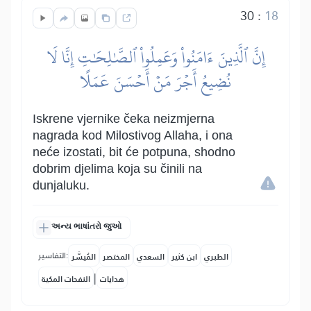
30
:
18
إِنَّ ٱلَّذِينَ ءَامَنُواْ وَعَمِلُواْ ٱلصَّٰلِحَٰتِ إِنَّا لَا
نُضِيعُ أَجۡرَ مَنۡ أَحۡسَنَ عَمَلًا
Iskrene vjernike čeka neizmjerna
nagrada kod Milostivog Allaha, i ona
neće izostati, bit će potpuna, shodno
dobrim djelima koja su činili na
dunjaluku.
અન્ય ભાષાંતરો જુઓ
التفاسير:
الطبري
ابن كثير
السعدي
المختصر
المُيسَّر
|
هدايات
النفحات المكية