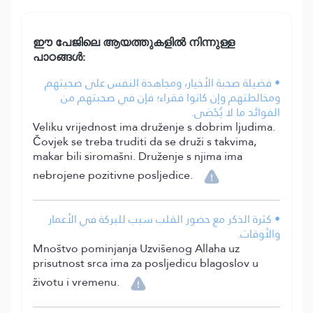
ഈ പേജിലെ ആയത്തുകളിൽ നിന്നുള്ള
പാഠങ്ങൾ:
• فضيلة صحبة الأخيار، ومجاهدة النفس على صحبتهم
ومخالطتهم وإن كانوا فقراء؛ فإن في صحبتهم من
الفوائد ما لا يُحْصَى.
Veliku vrijednost ima druženje s dobrim ljudima.
Čovjek se treba truditi da se druži s takvima,
makar bili siromašni. Druženje s njima ima
nebrojene pozitivne posljedice.
• كثرة الذكر مع حضور القلب سبب للبركة في الأعمار
والأوقات.
Mnoštvo pominjanja Uzvišenog Allaha uz
prisutnost srca ima za posljedicu blagoslov u
životu i vremenu.