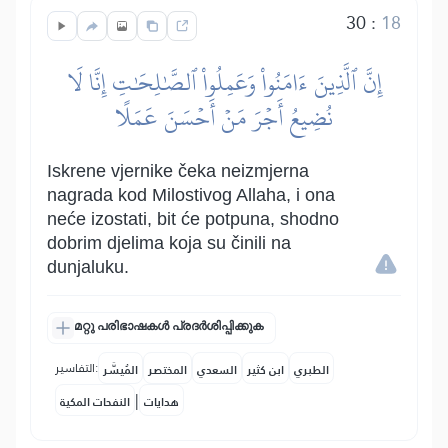
30
:
18
إِنَّ ٱلَّذِينَ ءَامَنُواْ وَعَمِلُواْ ٱلصَّٰلِحَٰتِ إِنَّا لَا
نُضِيعُ أَجۡرَ مَنۡ أَحۡسَنَ عَمَلًا
Iskrene vjernike čeka neizmjerna
nagrada kod Milostivog Allaha, i ona
neće izostati, bit će potpuna, shodno
dobrim djelima koja su činili na
dunjaluku.
മറ്റു പരിഭാഷകൾ പ്രദർശിപ്പിക്കുക
التفاسير:
الطبري
ابن كثير
السعدي
المختصر
المُيسَّر
|
هدايات
النفحات المكية