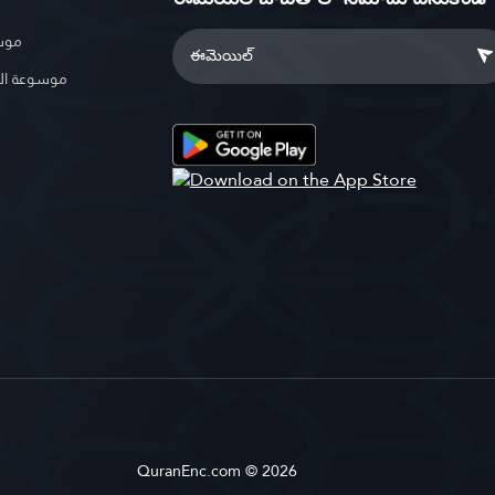
موسو
موسوعة ال
QuranEnc.com © 2026