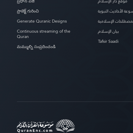
ప్రధాన పేజీ
موقع دار الإسلام
ప్రాజెక్ట్ గురించి
عة الأحاديث النبوية
Generate Quranic Designs
مصطلحات الإسلامية
Continuous streaming of the
بيان الإسلام
Quran
Tafsir Saadi
మమ్ముల్ని సంప్రదించండి