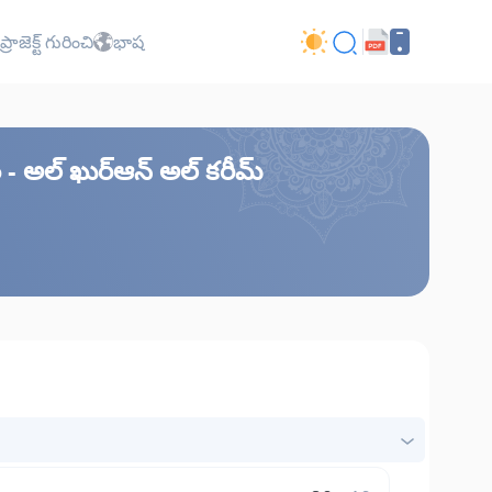
ప్రాజెక్ట్ గురించి
భాష
- అల్ ఖుర్ఆన్ అల్ కరీమ్