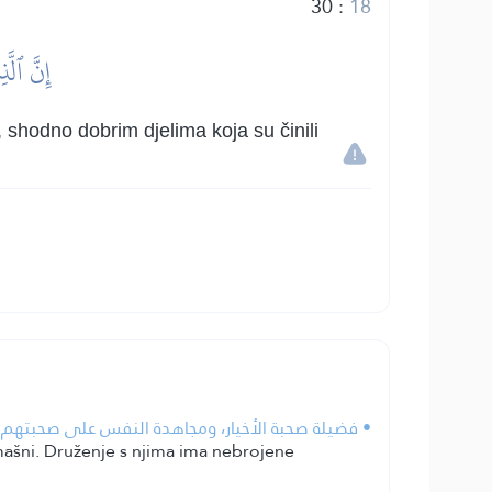
30
:
18
إِنَّ ٱلّ
 shodno dobrim djelima koja su činili
فضيلة صحبة الأخيار، ومجاهدة النفس على صحبتهم ومخ.
omašni. Druženje s njima ima nebrojene