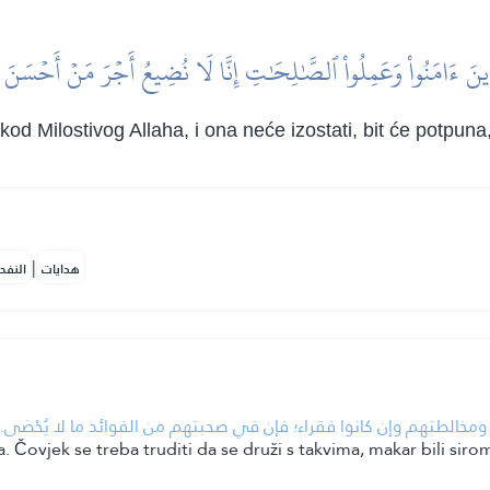
َذِينَ ءَامَنُواْ وَعَمِلُواْ ٱلصَّٰلِحَٰتِ إِنَّا لَا نُضِيعُ أَجۡرَ مَنۡ أَحۡسَنَ
d Milostivog Allaha, i ona neće izostati, bit će potpuna,
|
هدايات
النفح
• الطتهم وإن كانوا فقراء؛ فإن في صحبتهم من الفوائد ما لا يُحْصَى
. Čovjek se treba truditi da se druži s takvima, makar bili sir