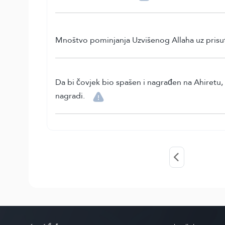
Mnoštvo pominjanja Uzvišenog Allaha uz prisut
Da bi čovjek bio spašen i nagrađen na Ahiretu, m
nagradi.