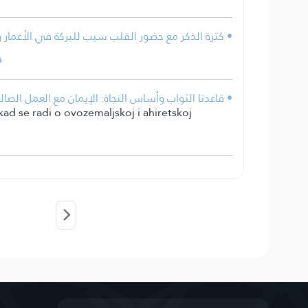
كثرة الذكر مع حضور القلب سبب للبركة في الأعمار وا.
قاعدتا الثواب وأساس النجاة: الإيمان مع العمل الصالح؛ .
kad se radi o ovozemaljskoj i ahiretskoj