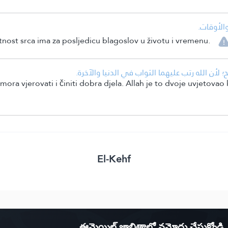
• لأوقات
nost srca ima za posljedicu blagoslov u životu i vremenu.
• لأن الله رتب عليهما الثواب في الدنيا والآخرة
ora vjerovati i činiti dobra djela. Allah je to dvoje uvjetovao 
El-Kehf
ఈమెయిల్ జాబితాలో నమోదు చేసుకోండి