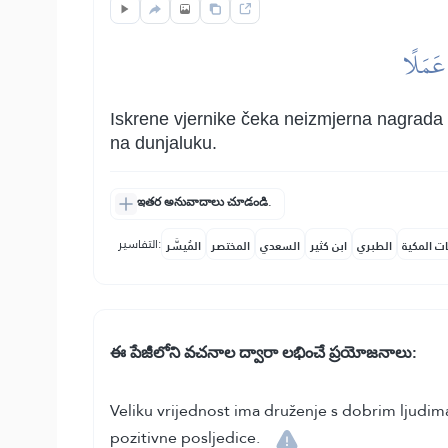
 عَمَلًا
Iskrene vjernike čeka neizmjerna nagrada ko
na dunjaluku.
ఇతర అనువాదాలు చూడండి.
التفاسير:
ات المكية
الطبري
ابن كثير
السعدي
المختصر
المُيسَّر
ఈ పేజీలోని వచనాల ద్వారా లభించే ప్రయోజనాలు:
Veliku vrijednost ima druženje s dobrim ljudima
pozitivne posljedice.