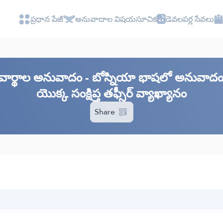
ప్రధాన పేజీ
అనువాదాల విషయసూచిక
డెవలపర్ల సేవలు
ావార్థాల అనువాదం - బోస్నియా భాషలో అనువాదం 
యొక్క సంక్షిప్త తఫ్సీర్ వ్యాఖ్యానం
Share