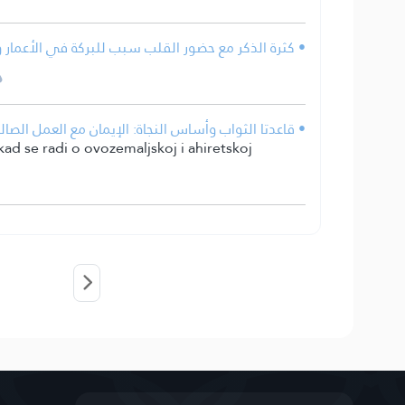
كثرة الذكر مع حضور القلب سبب للبركة في الأعمار وا.
قاعدتا الثواب وأساس النجاة: الإيمان مع العمل الصالح؛ .
kad se radi o ovozemaljskoj i ahiretskoj