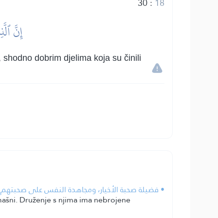
30
:
18
إِنَّ ٱلّ
 shodno dobrim djelima koja su činili
فضيلة صحبة الأخيار، ومجاهدة النفس على صحبتهم ومخ.
omašni. Druženje s njima ima nebrojene