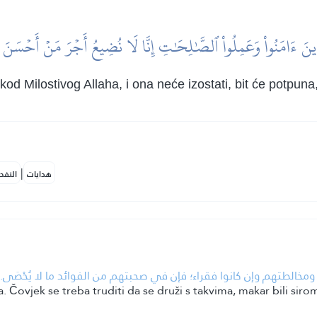
َذِينَ ءَامَنُواْ وَعَمِلُواْ ٱلصَّٰلِحَٰتِ إِنَّا لَا نُضِيعُ أَجۡرَ مَنۡ أَحۡسَنَ
d Milostivog Allaha, i ona neće izostati, bit će potpuna,
|
هدايات
النفح
• الطتهم وإن كانوا فقراء؛ فإن في صحبتهم من الفوائد ما لا يُحْصَى
. Čovjek se treba truditi da se druži s takvima, makar bili sir