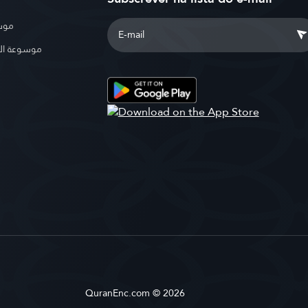
موسو
موسوعة ال
QuranEnc.com © 2026