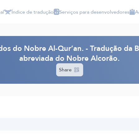
al
Índice de tradução
Serviços para desenvolvedores
A
dos do Nobre Al-Qur’an. - Tradução da 
abreviada do Nobre Alcorão.
Share