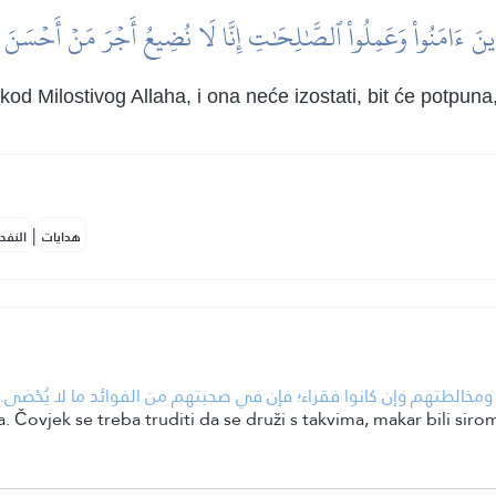
َذِينَ ءَامَنُواْ وَعَمِلُواْ ٱلصَّٰلِحَٰتِ إِنَّا لَا نُضِيعُ أَجۡرَ مَنۡ أَحۡسَنَ
d Milostivog Allaha, i ona neće izostati, bit će potpuna,
|
هدايات
النفح
• الطتهم وإن كانوا فقراء؛ فإن في صحبتهم من الفوائد ما لا يُحْصَى
. Čovjek se treba truditi da se druži s takvima, makar bili sir