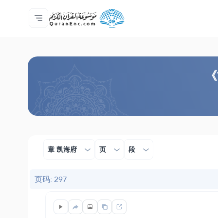
主页
译解目录
Audio
开发者服务 - API
关于此项目
联系我们
语言
Browse Old Version
《
章 凯海府
页
段
页码: 297