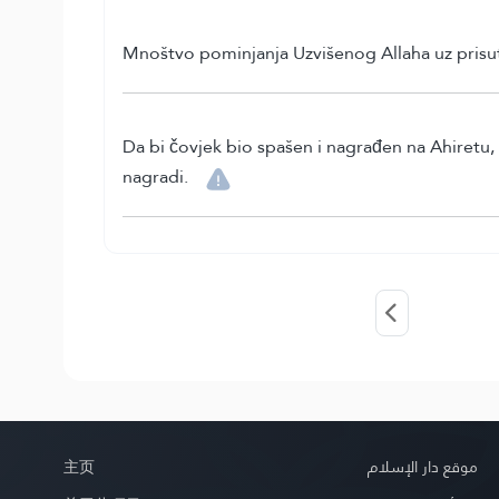
Mnoštvo pominjanja Uzvišenog Allaha uz prisut
Da bi čovjek bio spašen i nagrađen na Ahiretu, m
nagradi.
主页
موقع دار الإسلام