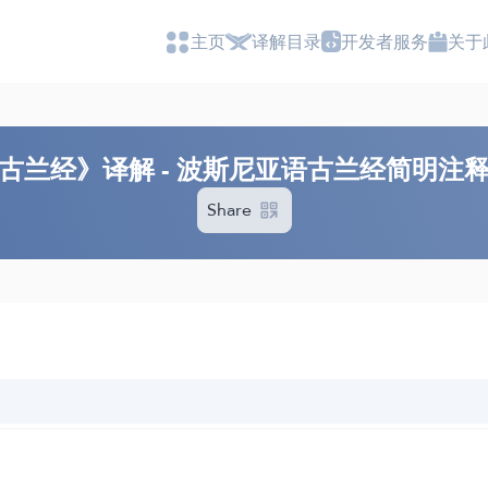
主页
译解目录
开发者服务
关于
古兰经》译解 - 波斯尼亚语古兰经简明注
Share