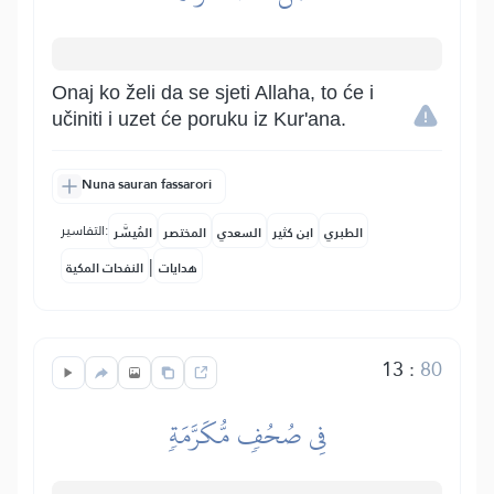
Onaj ko želi da se sjeti Allaha, to će i
učiniti i uzet će poruku iz Kur'ana.
Nuna sauran fassarori
التفاسير:
الطبري
ابن كثير
السعدي
المختصر
المُيسَّر
|
هدايات
النفحات المكية
13
:
80
فِي صُحُفٖ مُّكَرَّمَةٖ