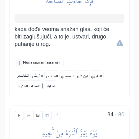
فَإِذَا جَآءَتِ ٱلصَّآخَّةُ
kada dođe veoma snažan glas, koji će
biti zaglušujući, a to je, ustvari, drugo
puhanje u rog.
Nuna sauran fassarori
التفاسير:
الطبري
ابن كثير
السعدي
المختصر
المُيسَّر
|
هدايات
النفحات المكية
34
:
80
يَوۡمَ يَفِرُّ ٱلۡمَرۡءُ مِنۡ أَخِيهِ