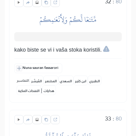
32
:
80
مَّتَٰعٗا لَّكُمۡ وَلِأَنۡعَٰمِكُمۡ
kako biste se vi i vaša stoka koristili.
Nuna sauran fassarori
التفاسير:
الطبري
ابن كثير
السعدي
المختصر
المُيسَّر
|
هدايات
النفحات المكية
33
:
80