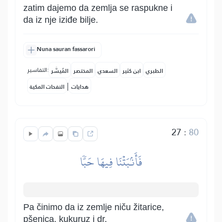
zatim dajemo da zemlja se raspukne i
da iz nje iziđe bilje.
Nuna sauran fassarori
التفاسير:
الطبري
ابن كثير
السعدي
المختصر
المُيسَّر
|
هدايات
النفحات المكية
27
:
80
فَأَنۢبَتۡنَا فِيهَا حَبّٗا
Pa činimo da iz zemlje niču žitarice,
pšenica, kukuruz i dr.