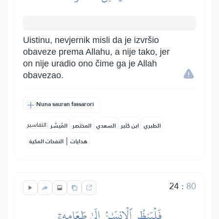
Uistinu, nevjernik misli da je izvršio
obaveze prema Allahu, a nije tako, jer
on nije uradio ono čime ga je Allah
obavezao.
Nuna sauran fassarori
التفاسير:
الطبري
ابن كثير
السعدي
المختصر
المُيسَّر
|
هدايات
النفحات المكية
24
:
80
فَلۡيَنظُرِ ٱلۡإِنسَٰنُ إِلَىٰ طَعَامِهِۦٓ