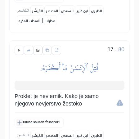
التفاسير:
الطبري
ابن كثير
السعدي
المختصر
المُيسَّر
|
هدايات
النفحات المكية
17
:
80
قُتِلَ ٱلۡإِنسَٰنُ مَآ أَكۡفَرَهُۥ
Proklet je nevjernik. Kako je samo
njegovo nevjerstvo žestoko
Nuna sauran fassarori
التفاسير:
الطبري
ابن كثير
السعدي
المختصر
المُيسَّر