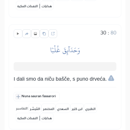
|
هدايات
النفحات المكية
30
:
80
وَحَدَآئِقَ غُلۡبٗا
I dali smo da niču bašče, s puno drveća.
Nuna sauran fassarori
التفاسير:
الطبري
ابن كثير
السعدي
المختصر
المُيسَّر
|
هدايات
النفحات المكية