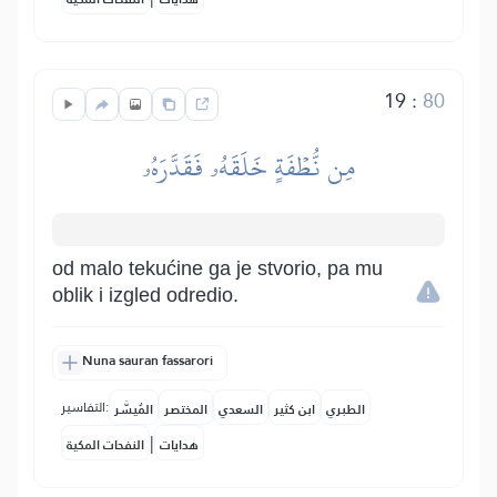
19
:
80
مِن نُّطۡفَةٍ خَلَقَهُۥ فَقَدَّرَهُۥ
od malo tekućine ga je stvorio, pa mu
oblik i izgled odredio.
Nuna sauran fassarori
التفاسير:
الطبري
ابن كثير
السعدي
المختصر
المُيسَّر
|
هدايات
النفحات المكية