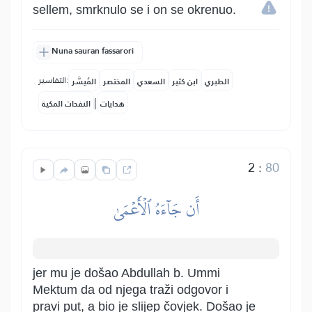
sellem, smrknulo se i on se okrenuo.
Nuna sauran fassarori
التفاسير:
الطبري
ابن كثير
السعدي
المختصر
المُيسَّر
|
هدايات
النفحات المكية
2
:
80
أَن جَآءَهُ ٱلۡأَعۡمَىٰ
jer mu je došao Abdullah b. Ummi
Mektum da od njega traži odgovor i
pravi put, a bio je slijep čovjek. Došao je