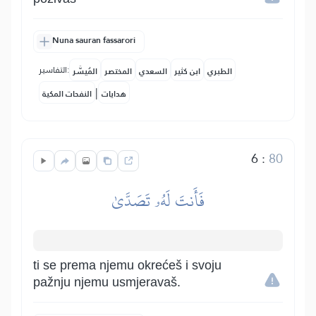
Nuna sauran fassarori
التفاسير:
الطبري
ابن كثير
السعدي
المختصر
المُيسَّر
|
هدايات
النفحات المكية
6
:
80
فَأَنتَ لَهُۥ تَصَدَّىٰ
ti se prema njemu okrećeš i svoju
pažnju njemu usmjeravaš.