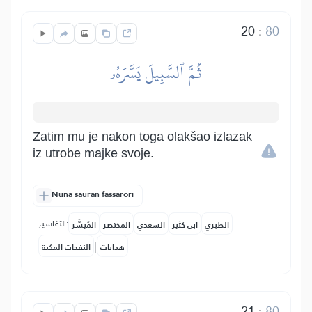
20
:
80
ثُمَّ ٱلسَّبِيلَ يَسَّرَهُۥ
Zatim mu je nakon toga olakšao izlazak
iz utrobe majke svoje.
Nuna sauran fassarori
التفاسير:
الطبري
ابن كثير
السعدي
المختصر
المُيسَّر
|
هدايات
النفحات المكية
21
:
80