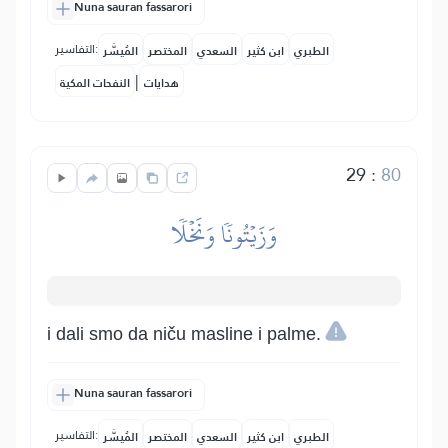
Nuna sauran fassarori
التفاسير:
الطبري
ابن كثير
السعدي
المختصر
المُيسَّر
|
هدايات
النفحات المكية
29
:
80
وَزَيۡتُونٗا وَنَخۡلٗا
i dali smo da niču masline i palme.
Nuna sauran fassarori
التفاسير:
الطبري
ابن كثير
السعدي
المختصر
المُيسَّر