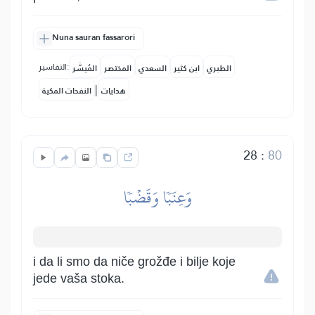
Nuna sauran fassarori
التفاسير:
الطبري
ابن كثير
السعدي
المختصر
المُيسَّر
|
هدايات
النفحات المكية
28
:
80
وَعِنَبٗا وَقَضۡبٗا
i da li smo da niče grožđe i bilje koje
jede vaša stoka.