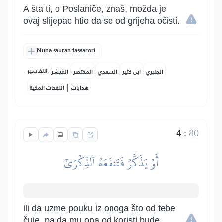
A šta ti, o Poslaniče, znaš, možda je
ovaj slijepac htio da se od grijeha očisti.
Nuna sauran fassarori
التفاسير:
الطبري
ابن كثير
السعدي
المختصر
المُيسَّر
|
هدايات
النفحات المكية
4
:
80
أَوۡ يَذَّكَّرُ فَتَنفَعَهُ ٱلذِّكۡرَىٰٓ
ili da uzme pouku iz onoga što od tebe
čuje, pa da mu ona od koristi bude.