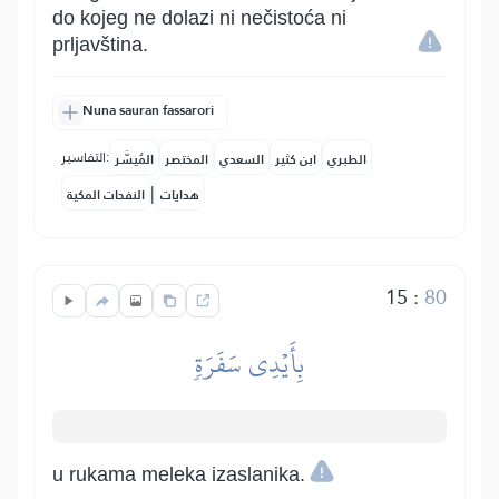
do kojeg ne dolazi ni nečistoća ni
prljavština.
Nuna sauran fassarori
التفاسير:
الطبري
ابن كثير
السعدي
المختصر
المُيسَّر
|
هدايات
النفحات المكية
15
:
80
بِأَيۡدِي سَفَرَةٖ
u rukama meleka izaslanika.