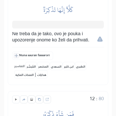
كَلَّآ إِنَّهَا تَذۡكِرَةٞ
Ne treba da je tako, ovo je pouka i
upozorenje onome ko želi da prihvati.
Nuna sauran fassarori
التفاسير:
الطبري
ابن كثير
السعدي
المختصر
المُيسَّر
|
هدايات
النفحات المكية
12
:
80
فَمَن شَآءَ ذَكَرَهُۥ