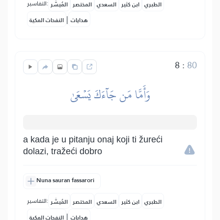
التفاسير:
الطبري
ابن كثير
السعدي
المختصر
المُيسَّر
|
هدايات
النفحات المكية
8
:
80
وَأَمَّا مَن جَآءَكَ يَسۡعَىٰ
a kada je u pitanju onaj koji ti žureći
dolazi, tražeći dobro
Nuna sauran fassarori
التفاسير:
الطبري
ابن كثير
السعدي
المختصر
المُيسَّر
|
هدايات
النفحات المكية