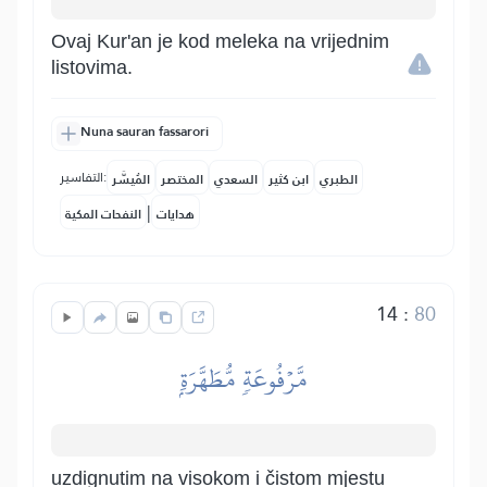
Ovaj Kur'an je kod meleka na vrijednim
listovima.
Nuna sauran fassarori
التفاسير:
الطبري
ابن كثير
السعدي
المختصر
المُيسَّر
|
هدايات
النفحات المكية
14
:
80
مَّرۡفُوعَةٖ مُّطَهَّرَةِۭ
uzdignutim na visokom i čistom mjestu