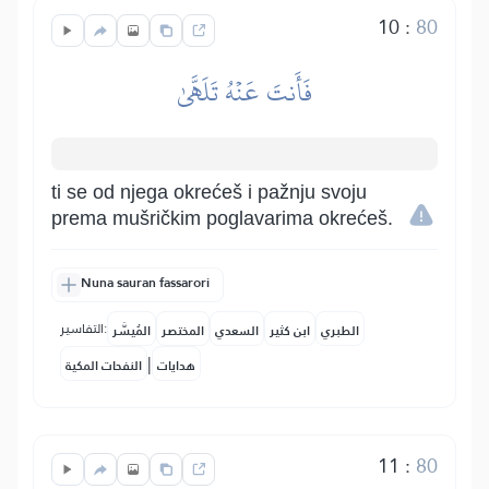
10
:
80
فَأَنتَ عَنۡهُ تَلَهَّىٰ
ti se od njega okrećeš i pažnju svoju
prema mušričkim poglavarima okrećeš.
Nuna sauran fassarori
التفاسير:
الطبري
ابن كثير
السعدي
المختصر
المُيسَّر
|
هدايات
النفحات المكية
11
:
80