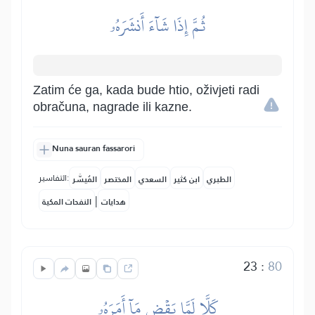
ثُمَّ إِذَا شَآءَ أَنشَرَهُۥ
Zatim će ga, kada bude htio, oživjeti radi
obračuna, nagrade ili kazne.
Nuna sauran fassarori
التفاسير:
الطبري
ابن كثير
السعدي
المختصر
المُيسَّر
|
هدايات
النفحات المكية
23
:
80
كَلَّا لَمَّا يَقۡضِ مَآ أَمَرَهُۥ