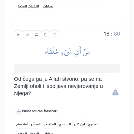
|
هدايات
النفحات المكية
18
:
80
مِنۡ أَيِّ شَيۡءٍ خَلَقَهُۥ
Od čega ga je Allah stvorio, pa se na
Zemlji oholi i ispoljava nevjerovanje u
Njega?
Nuna sauran fassarori
التفاسير:
الطبري
ابن كثير
السعدي
المختصر
المُيسَّر
|
هدايات
النفحات المكية