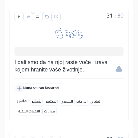
31
:
80
وَفَٰكِهَةٗ وَأَبّٗا
I dali smo da na njoj raste voće i trava
kojom hranite vaše životinje.
Nuna sauran fassarori
التفاسير:
الطبري
ابن كثير
السعدي
المختصر
المُيسَّر
|
هدايات
النفحات المكية