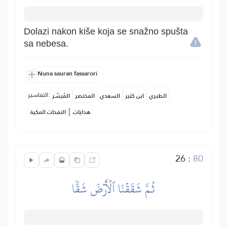
Dolazi nakon kiše koja se snažno spušta
sa nebesa.
Nuna sauran fassarori
التفاسير:
الطبري
ابن كثير
السعدي
المختصر
المُيسَّر
|
هدايات
النفحات المكية
26
:
80
ثُمَّ شَقَقۡنَا ٱلۡأَرۡضَ شَقّٗا