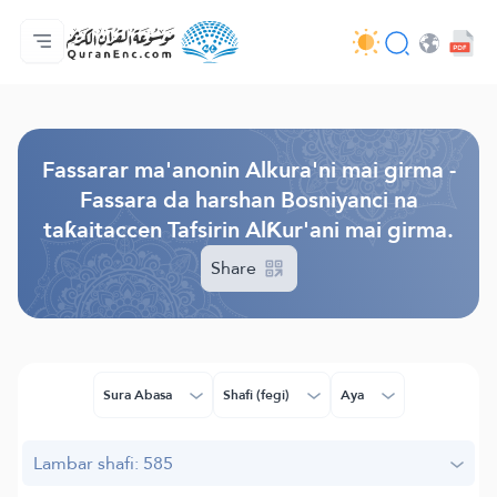
Gida
Jerin ginshikan taken fassarorin
Audio
Ayyukan masu bunkasawa - API
Dangane da wannan aikin
Ka tuntube mu
Harshe
Browse Old Version
Fassarar ma'anonin Alkura'ni mai girma -
Fassara da harshan Bosniyanci na
taƙaitaccen Tafsirin AlƘur'ani mai girma.
Share
Sura Abasa
Shafi (fegi)
Aya
Lambar shafi: 585