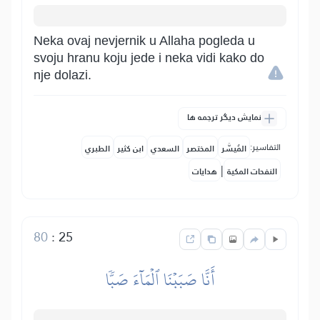
Neka ovaj nevjernik u Allaha pogleda u
svoju hranu koju jede i neka vidi kako do
nje dolazi.
نمایش دیگر ترجمه ها
التفاسير:
المُيسَّر
المختصر
السعدي
ابن كثير
الطبري
|
النفحات المكية
هدايات
80
:
25
أَنَّا صَبَبۡنَا ٱلۡمَآءَ صَبّٗا