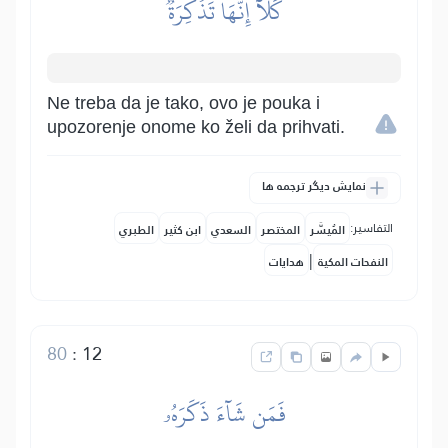
كَلَّآ إِنَّهَا تَذۡكِرَةٞ
Ne treba da je tako, ovo je pouka i
upozorenje onome ko želi da prihvati.
نمایش دیگر ترجمه ها
التفاسير:
المُيسَّر
المختصر
السعدي
ابن كثير
الطبري
|
النفحات المكية
هدايات
80
:
12
فَمَن شَآءَ ذَكَرَهُۥ