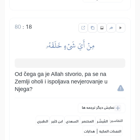
80
:
18
مِنۡ أَيِّ شَيۡءٍ خَلَقَهُۥ
Od čega ga je Allah stvorio, pa se na
Zemlji oholi i ispoljava nevjerovanje u
Njega?
نمایش دیگر ترجمه ها
التفاسير:
المُيسَّر
المختصر
السعدي
ابن كثير
الطبري
|
النفحات المكية
هدايات