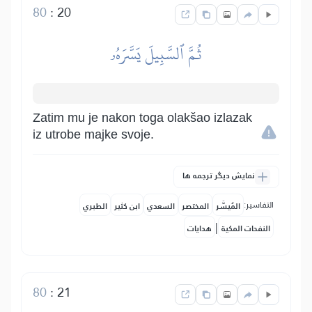
80
:
20
ثُمَّ ٱلسَّبِيلَ يَسَّرَهُۥ
Zatim mu je nakon toga olakšao izlazak
iz utrobe majke svoje.
نمایش دیگر ترجمه ها
التفاسير:
المُيسَّر
المختصر
السعدي
ابن كثير
الطبري
|
النفحات المكية
هدايات
80
:
21