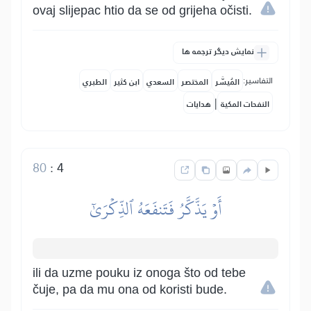
ovaj slijepac htio da se od grijeha očisti.
نمایش دیگر ترجمه ها
التفاسير:
المُيسَّر
المختصر
السعدي
ابن كثير
الطبري
|
النفحات المكية
هدايات
80
:
4
أَوۡ يَذَّكَّرُ فَتَنفَعَهُ ٱلذِّكۡرَىٰٓ
ili da uzme pouku iz onoga što od tebe
čuje, pa da mu ona od koristi bude.