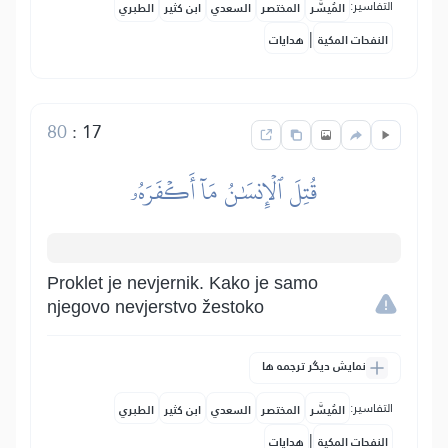
التفاسير:
المُيسَّر
المختصر
السعدي
ابن كثير
الطبري
|
النفحات المكية
هدايات
80
:
17
قُتِلَ ٱلۡإِنسَٰنُ مَآ أَكۡفَرَهُۥ
Proklet je nevjernik. Kako je samo
njegovo nevjerstvo žestoko
نمایش دیگر ترجمه ها
التفاسير:
المُيسَّر
المختصر
السعدي
ابن كثير
الطبري
|
النفحات المكية
هدايات