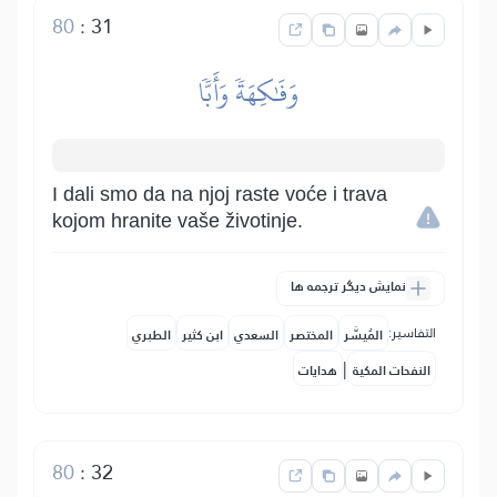
80
:
31
وَفَٰكِهَةٗ وَأَبّٗا
I dali smo da na njoj raste voće i trava
kojom hranite vaše životinje.
نمایش دیگر ترجمه ها
التفاسير:
المُيسَّر
المختصر
السعدي
ابن كثير
الطبري
|
النفحات المكية
هدايات
80
:
32