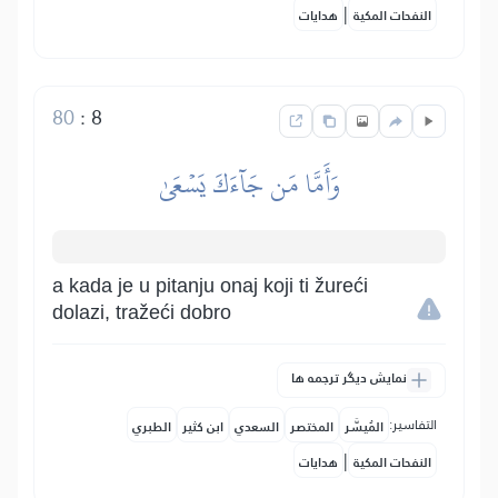
|
النفحات المكية
هدايات
80
:
8
وَأَمَّا مَن جَآءَكَ يَسۡعَىٰ
a kada je u pitanju onaj koji ti žureći
dolazi, tražeći dobro
نمایش دیگر ترجمه ها
التفاسير:
المُيسَّر
المختصر
السعدي
ابن كثير
الطبري
|
النفحات المكية
هدايات