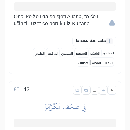
Onaj ko želi da se sjeti Allaha, to će i
učiniti i uzet će poruku iz Kur'ana.
نمایش دیگر ترجمه ها
التفاسير:
المُيسَّر
المختصر
السعدي
ابن كثير
الطبري
|
النفحات المكية
هدايات
80
:
13
فِي صُحُفٖ مُّكَرَّمَةٖ