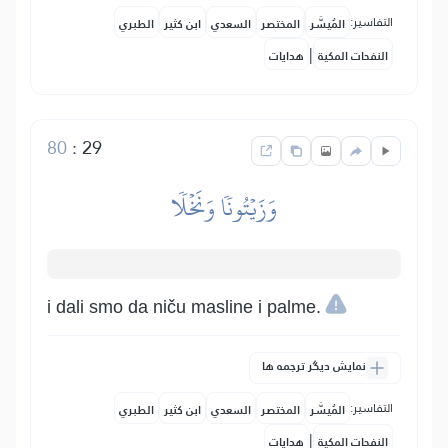
التفاسير:
المُيسَّر
المختصر
السعدي
ابن كثير
الطبري
|
النفحات المكية
هدايات
80
:
29
وَزَيۡتُونٗا وَنَخۡلٗا
i dali smo da niču masline i palme.
نمایش دیگر ترجمه ها
التفاسير:
المُيسَّر
المختصر
السعدي
ابن كثير
الطبري
|
النفحات المكية
هدايات