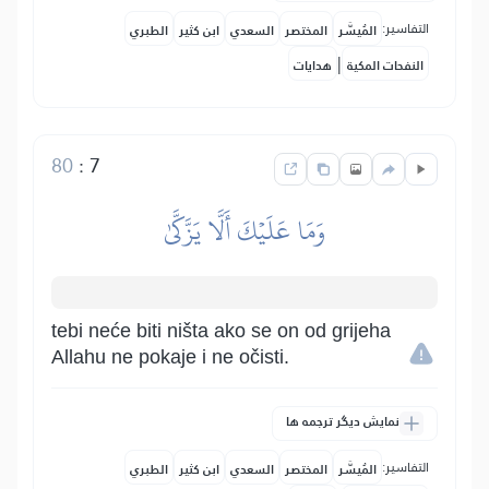
التفاسير:
المُيسَّر
المختصر
السعدي
ابن كثير
الطبري
|
النفحات المكية
هدايات
80
:
7
وَمَا عَلَيۡكَ أَلَّا يَزَّكَّىٰ
tebi neće biti ništa ako se on od grijeha
Allahu ne pokaje i ne očisti.
نمایش دیگر ترجمه ها
التفاسير:
المُيسَّر
المختصر
السعدي
ابن كثير
الطبري