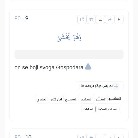
80
:
9
وَهُوَ يَخۡشَىٰ
on se boji svoga Gospodara
نمایش دیگر ترجمه ها
التفاسير:
المُيسَّر
المختصر
السعدي
ابن كثير
الطبري
|
النفحات المكية
هدايات
80
:
10