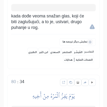
kada dođe veoma snažan glas, koji će
biti zaglušujući, a to je, ustvari, drugo
puhanje u rog.
نمایش دیگر ترجمه ها
التفاسير:
المُيسَّر
المختصر
السعدي
ابن كثير
الطبري
|
النفحات المكية
هدايات
80
:
34
يَوۡمَ يَفِرُّ ٱلۡمَرۡءُ مِنۡ أَخِيهِ