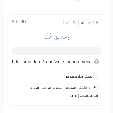
80
:
30
وَحَدَآئِقَ غُلۡبٗا
I dali smo da niču bašče, s puno drveća.
نمایش دیگر ترجمه ها
التفاسير:
المُيسَّر
المختصر
السعدي
ابن كثير
الطبري
|
النفحات المكية
هدايات