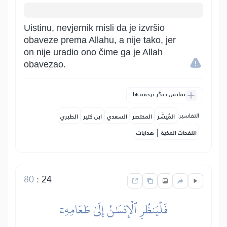
Uistinu, nevjernik misli da je izvršio
obaveze prema Allahu, a nije tako, jer
on nije uradio ono čime ga je Allah
obavezao.
نمایش دیگر ترجمه ها
التفاسير:
المُيسَّر
المختصر
السعدي
ابن كثير
الطبري
|
النفحات المكية
هدايات
80
:
24
فَلۡيَنظُرِ ٱلۡإِنسَٰنُ إِلَىٰ طَعَامِهِۦٓ