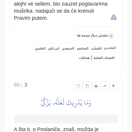
alejhi ve sellem, bio zauzet poglavarima
mušrika, nadajući se da će krenuti
Pravim putem.
نمایش دیگر ترجمه ها
التفاسير:
المُيسَّر
المختصر
السعدي
ابن كثير
الطبري
|
النفحات المكية
هدايات
80
:
3
وَمَا يُدۡرِيكَ لَعَلَّهُۥ يَزَّكَّىٰٓ
A šta ti, o Poslaniče, znaš, možda je