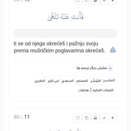
فَأَنتَ عَنۡهُ تَلَهَّىٰ
ti se od njega okrećeš i pažnju svoju
prema mušričkim poglavarima okrećeš.
نمایش دیگر ترجمه ها
التفاسير:
المُيسَّر
المختصر
السعدي
ابن كثير
الطبري
|
النفحات المكية
هدايات
80
:
11