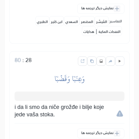
نمایش دیگر ترجمه ها
التفاسير:
المُيسَّر
المختصر
السعدي
ابن كثير
الطبري
|
النفحات المكية
هدايات
80
:
28
وَعِنَبٗا وَقَضۡبٗا
i da li smo da niče grožđe i bilje koje
jede vaša stoka.
نمایش دیگر ترجمه ها