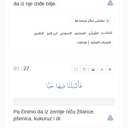
da iz nje iziđe bilje.
نمایش دیگر ترجمه ها
التفاسير:
المُيسَّر
المختصر
السعدي
ابن كثير
الطبري
|
النفحات المكية
هدايات
80
:
27
فَأَنۢبَتۡنَا فِيهَا حَبّٗا
Pa činimo da iz zemlje niču žitarice,
pšenica, kukuruz i dr.