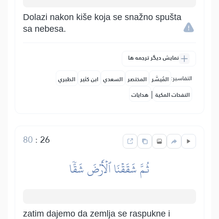
Dolazi nakon kiše koja se snažno spušta
sa nebesa.
نمایش دیگر ترجمه ها
التفاسير:
المُيسَّر
المختصر
السعدي
ابن كثير
الطبري
|
النفحات المكية
هدايات
80
:
26
ثُمَّ شَقَقۡنَا ٱلۡأَرۡضَ شَقّٗا
zatim dajemo da zemlja se raspukne i