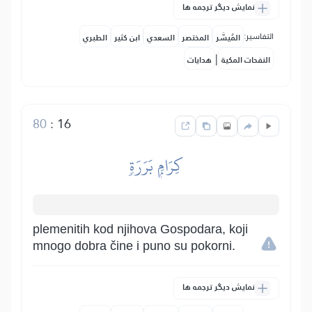
نمایش دیگر ترجمه ها
التفاسير:
المُيسَّر
المختصر
السعدي
ابن كثير
الطبري
|
النفحات المكية
هدايات
80
:
16
كِرَامِۭ بَرَرَةٖ
plemenitih kod njihova Gospodara, koji
mnogo dobra čine i puno su pokorni.
نمایش دیگر ترجمه ها