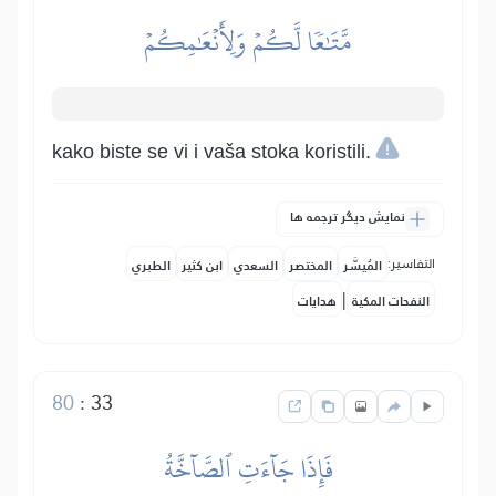
مَّتَٰعٗا لَّكُمۡ وَلِأَنۡعَٰمِكُمۡ
kako biste se vi i vaša stoka koristili.
نمایش دیگر ترجمه ها
التفاسير:
المُيسَّر
المختصر
السعدي
ابن كثير
الطبري
|
النفحات المكية
هدايات
80
:
33
فَإِذَا جَآءَتِ ٱلصَّآخَّةُ