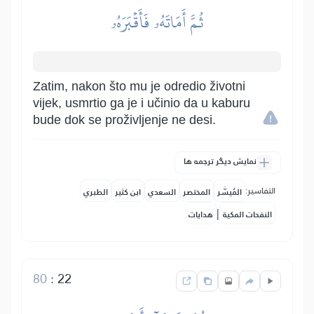
ثُمَّ أَمَاتَهُۥ فَأَقۡبَرَهُۥ
Zatim, nakon što mu je odredio životni
vijek, usmrtio ga je i učinio da u kaburu
bude dok se proživljenje ne desi.
نمایش دیگر ترجمه ها
التفاسير:
المُيسَّر
المختصر
السعدي
ابن كثير
الطبري
|
النفحات المكية
هدايات
80
:
22