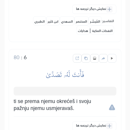
نمایش دیگر ترجمه ها
التفاسير:
المُيسَّر
المختصر
السعدي
ابن كثير
الطبري
|
النفحات المكية
هدايات
80
:
6
فَأَنتَ لَهُۥ تَصَدَّىٰ
ti se prema njemu okrećeš i svoju
pažnju njemu usmjeravaš.
نمایش دیگر ترجمه ها