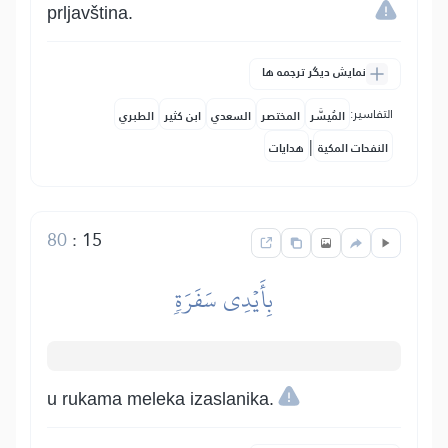
prljavština.
نمایش دیگر ترجمه ها
التفاسير:
المُيسَّر
المختصر
السعدي
ابن كثير
الطبري
|
النفحات المكية
هدايات
80
:
15
بِأَيۡدِي سَفَرَةٖ
u rukama meleka izaslanika.