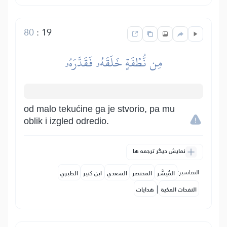
80
:
19
مِن نُّطۡفَةٍ خَلَقَهُۥ فَقَدَّرَهُۥ
od malo tekućine ga je stvorio, pa mu
oblik i izgled odredio.
نمایش دیگر ترجمه ها
التفاسير:
المُيسَّر
المختصر
السعدي
ابن كثير
الطبري
|
النفحات المكية
هدايات