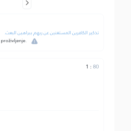
تذكير الكافرين المستغنين عن ربهم ببراهين البعث.
proživljenje.
1
:
80