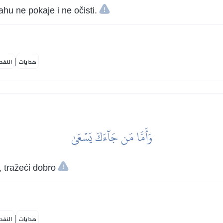
ahu ne pokaje i ne očisti.
|
هدايات
النفح
وَأَمَّا مَن جَآءَكَ يَسۡعَىٰ
i, tražeći dobro
|
هدايات
النفح