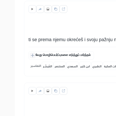
ti se prema njemu okrećeš i svoju pažnju
வேறு மொழிபெயர்ப்புகளை எடுத்துப் பார்த்தல்
التفاسير:
ات المكية
الطبري
ابن كثير
السعدي
المختصر
المُيسَّر