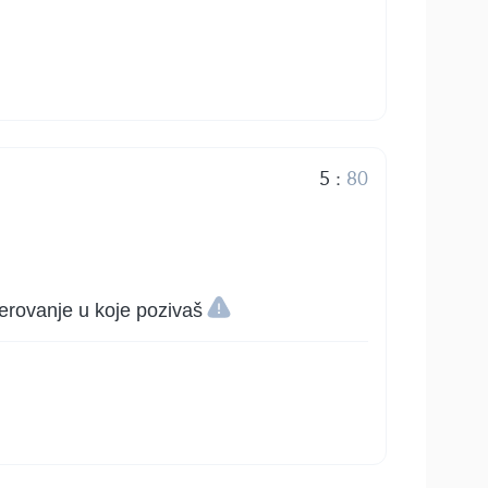
5
:
80
jerovanje u koje pozivaš