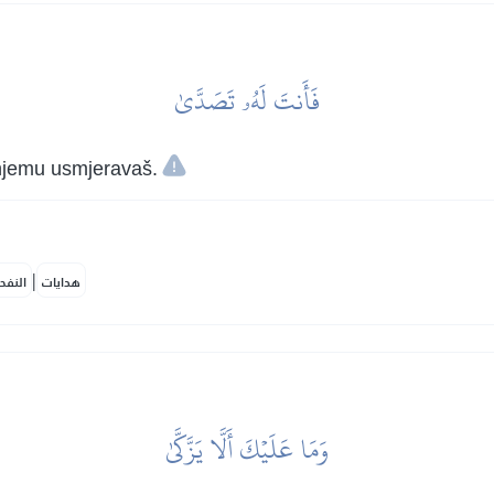
فَأَنتَ لَهُۥ تَصَدَّىٰ
 njemu usmjeravaš.
|
هدايات
النفح
وَمَا عَلَيۡكَ أَلَّا يَزَّكَّىٰ