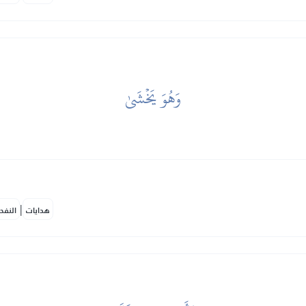
وَهُوَ يَخۡشَىٰ
|
هدايات
النفح