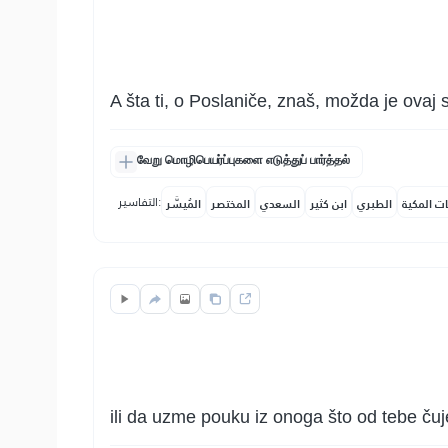
A šta ti, o Poslaniče, znaš, možda je ovaj s
வேறு மொழிபெயர்ப்புகளை எடுத்துப் பார்த்தல்
التفاسير:
ات المكية
الطبري
ابن كثير
السعدي
المختصر
المُيسَّر
ili da uzme pouku iz onoga što od tebe čuj