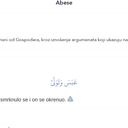
Abese
isni od Gospodara, kroz iznošenje argumenata koji ukazuju na 
عَبَسَ وَتَوَلَّىٰٓ
, smrknulo se i on se okrenuo.