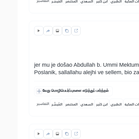
التفاسير:
ات المكية
الطبري
ابن كثير
السعدي
المختصر
المُيسَّر
jer mu je došao Abdullah b. Ummi Mektum da
Poslanik, sallallahu alejhi ve sellem, bio
வேறு மொழிபெயர்ப்புகளை எடுத்துப் பார்த்தல்
التفاسير:
ات المكية
الطبري
ابن كثير
السعدي
المختصر
المُيسَّر