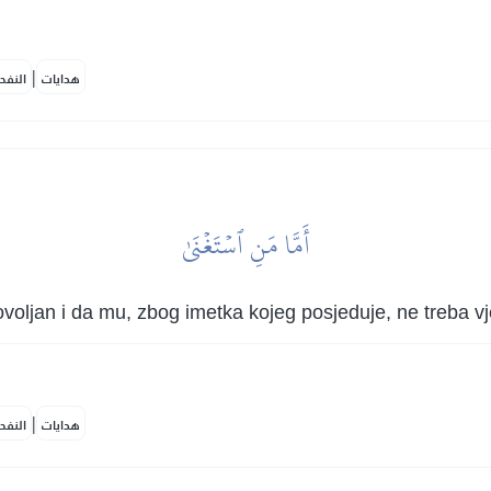
|
هدايات
النفح
أَمَّا مَنِ ٱسۡتَغۡنَىٰ
ovoljan i da mu, zbog imetka kojeg posjeduje, ne treba v
|
هدايات
النفح