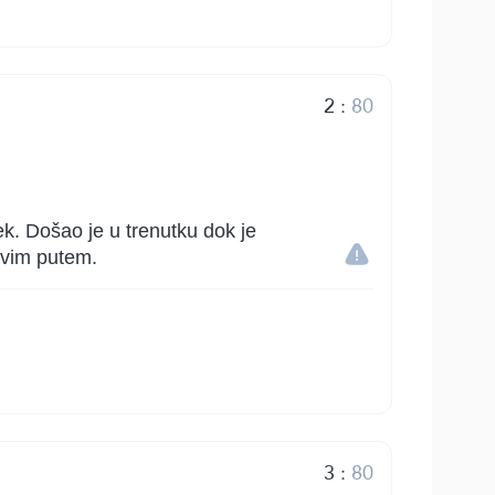
2
:
80
ek. Došao je u trenutku dok je
ravim putem.
3
:
80