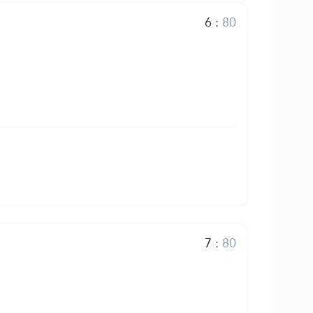
6
:
80
7
:
80