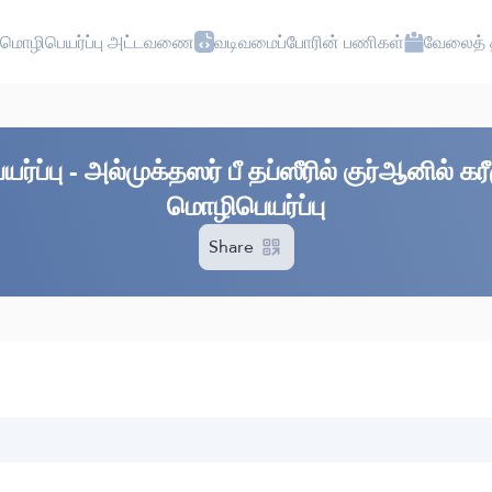
மொழிபெயர்ப்பு அட்டவணை
வடிவமைப்போரின் பணிகள்
வேலைத் த
்ப்பு - அல்முக்தஸர் பீ தப்ஸீரில் குர்ஆனில் 
மொழிபெயர்ப்பு
Share