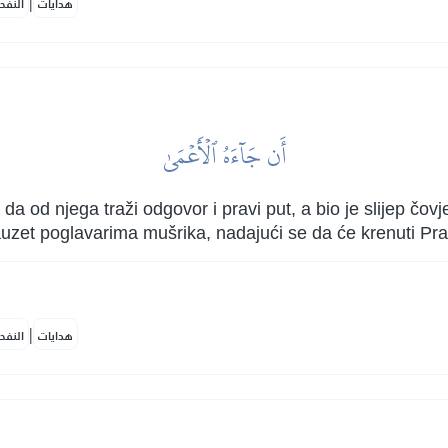
|
هدايات
النفح
أَن جَآءَهُ ٱلۡأَعۡمَىٰ
 od njega traži odgovor i pravi put, a bio je slijep čovj
 zauzet poglavarima mušrika, nadajući se da će krenuti P
|
هدايات
النفح