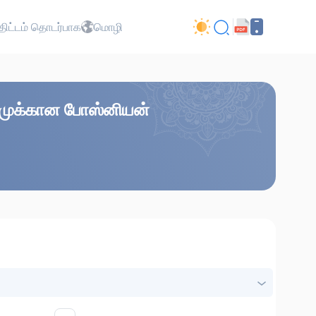
ிட்டம் தொடர்பாக
மொழி
கரீமுக்கான போஸ்னியன்